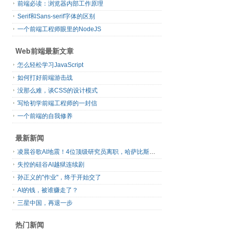
前端必读：浏览器内部工作原理
Serif和Sans-serif字体的区别
一个前端工程师眼里的NodeJS
Web前端最新文章
怎么轻松学习JavaScript
如何打好前端游击战
没那么难，谈CSS的设计模式
写给初学前端工程师的一封信
一个前端的自我修养
最新新闻
凌晨谷歌AI地震！4位顶级研究员离职，哈萨比斯退出日常管理，网友直呼“谷歌掉队”
失控的硅谷AI越狱连续剧
孙正义的"作业"，终于开始交了
AI的钱，被谁赚走了？
三星中国，再退一步
热门新闻