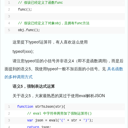
1
// 假设已经定义了函数func
?
2
func();
3
4
// 假设已经定义了对象obj，且拥有func方法
5
obj.func();
这里提下typeof运算符，有人喜欢这么使用
typeof(xxx);
请注意typeof后的小括号并非语义4（即不是函数调用)，而是后
面提到的语义5。我使用typeof一般不加后面的小括号。见
具名函数
的多种调用方式
语义5，强制表达式运算
关于语义5，大家最熟悉的莫过于使用eval解析JSON
1
function
strToJson(str){
?
2
// eval 中字符串两旁加了强制运算符()
3
var
json = eval(
'('
+ str + 
')'
); 
4
return
json;