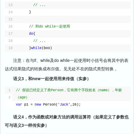
13
// ...
14
}
15
16
// 和do while一起使用
17
do
{
18
// ...
19
}
while
(boo)
注意：在与if、while及do while一起使用时小括号会将其中的表
达式结果隐式的转换成布尔值。见无处不在的隐式类型转换 。
语义3，和new一起使用用来传值（实参）
1
// 假设已经定义了类Person，它有两个字段姓名（name），年龄
?
2
（age）
var
p1 = 
new
Person(
'Jack'
,26);
语义4，作为函数或对象方法的调用运算符（如果定义了参数也
可与语义3一样传实参）