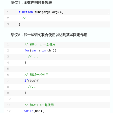
语义1，函数声明时参数表
1
function
func(arg1,arg2){
?
2
// ...
3
}
语义2，和一些语句联合使用以达到某些限定作用
1
// 和for in一起使用
?
2
for
(
var
a 
in
obj){
3
// ...
4
}
5
6
// 和if一起使用
7
if
(boo){
8
//...
9
}
10
11
// 和while一起使用
12
while
(boo){