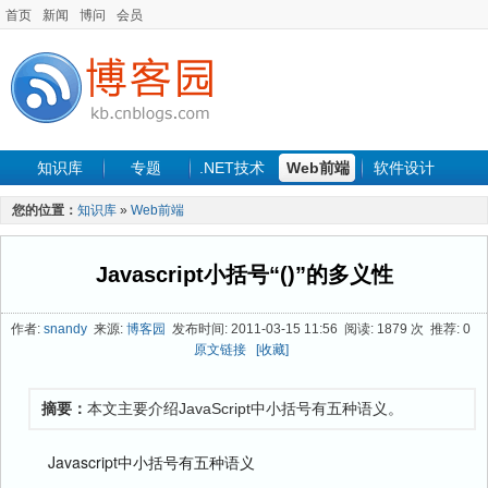
首页
新闻
博问
会员
知识库
专题
.NET技术
Web前端
软件设计
手机开发
软件工程
程序人生
项目管理
数据库
您的位置：
知识库
»
Web前端
最新文章
Javascript小括号“()”的多义性
作者:
snandy
来源:
博客园
发布时间: 2011-03-15 11:56 阅读: 1879 次 推荐: 0
原文链接
[收藏]
摘要：
本文主要介绍JavaScript中小括号有五种语义。
Javascript中小括号有五种语义