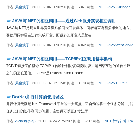
作者:
风尘浪子
2011-07-06 16:32:50 阅读：5361 标签：
.NET
JAVA
JNBridge
JAVA与.NET的相互调用——通过Web服务实现相互调用
JAVA与.NET是现今世界竞争激烈的两大开发媒体，两者语言有很多相似的地
要使用两种语言进行集成开发。而很多的开发人员都会......
作者:
风尘浪子
2011-07-06 16:31:10 阅读：4962 标签：
.NET
JAVA
WebServi
JAVA与.NET的相互调用——TCP/IP相互调用基本架构
TCP/IP套接字的概念 TCP/IP（传输控制协议/网际协议）是网络互连的通信
之间的互联通信。TCP/IP是Transmission Contro......
作者:
风尘浪子
2011-06-16 13:11:48 阅读：3173 标签：
.NET
JAVA
TCP/IP
DotNet并行计算的使用误区
并行计算无疑是.Net Framework平台的一大亮点，它自动的将一个任务分解
任务之间的协作和同步问题，这使得可以更加专注于......
作者:
Aicken(李鸣)
2011-04-24 21:53:37 阅读：3707 标签：
.NET
并行计算
Fr