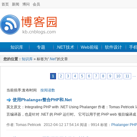
首页
新闻
博问
会员
知识库
专题
.NET技术
Web前端
软件设计
手
您的位置：
知识库
» 标签为“
.Net
”的文章
1
2
3
4
5
6
7
8
9
10
11
···
当前排序:发布时间
按阅读数
使用Phalanger整合PHP和.Net
英文原文：Integrating PHP with .NET Using Phalanger 作者：Tomas Petri
言编译器，也是针对 .NET 的 PHP 运行时。 它可以用于把 PHP web 项目编译成 .N
作者: Tomas Petricek 2012-04-12 17:54:14 阅读：9914 标签：
Phalanger
PH