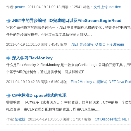
作者:
peace
2011-04-19 11:09:13 阅读：12541 标签：
文件上传
.net
flex
.NET中的异步编程- IO完成端口以及FileStream.BeginRead
写这个系列原本的想法是讨论一下.NET中异步编程风格的变化，特别是F#中的异步工
任务的异步编程模型。但经过三篇文章后很多人对IO......
2011-04-19 11:01:50 阅读：4545 标签：
.NET
异步编程
IO
端口
FileStream
深入学习Flex​Monkey
什么是FlexMoneky？ FlexMonkey 是一款来自Gorilla Logic公司的开源
个基于AIR的控制台，通过提供录制、回放和验证F......
2011-04-19 10:42:38 阅读：6160 标签：
Flex?Monkey
功能测试
.NET
Java
Ru
C#中标准Dispose模式的实现
需要明确一下C#程序（或者说.NET）中的资源。简单的说来，C#中的每一个
托管资源：由CLR管理分配和释放的资源，即由CLR里ne......
作者:
陆敏技
2011-04-19 10:36:50 阅读：17307 标签：
C#
Dispose模式
.NET