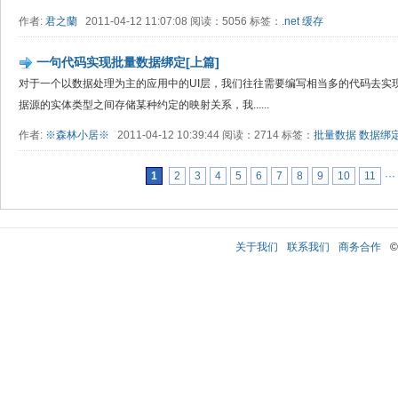
作者:
君之蘭
2011-04-12 11:07:08 阅读：5056 标签：
.net
缓存
一句代码实现批量数据绑定[上篇]
对于一个以数据处理为主的应用中的UI层，我们往往需要编写相当多的代码去实
据源的实体类型之间存储某种约定的映射关系，我......
作者:
※森林小居※
2011-04-12 10:39:44 阅读：2714 标签：
批量数据
数据绑
1
2
3
4
5
6
7
8
9
10
11
···
关于我们
联系我们
商务合作
©