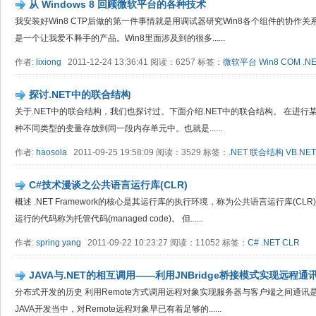
从 Windows 8 回顾微软平台的各种技术
我安装好Win8 CTP后做的第一件事情就是用调试器研究Win8各个组件的协作关
是一个让我爱不释手的产品。Win8里面涉及到的很多......
作者:
lixiong
2011-12-24 13:36:41 阅读：6257 标签：
微软平台
Win8
COM
.N
探讨.NET中的联合结构
关于.NET中的联合结构，我们也探讨过。下面介绍.NET中的联合结构。 在进
种不同类型的变量存放到同一段内存单元中。也就是......
作者:
haosola
2011-09-25 19:58:09 阅读：3529 标签：
.NET
联合结构
VB.NET
C#技术漫谈之公共语言运行库(CLR)
概述 .NET Framework的核心是其运行库的执行环境，称为公共语言运行库(CL
运行的代码称为托管代码(managed code)。 但......
作者:
spring yang
2011-09-22 10:23:27 阅读：11052 标签：
C#
.NET
CLR
JAVA与.NET的相互调用——利用JNBridge桥接模式实现远程通
分布式开发的历史 利用Remote方式调用远程对象实现服务器与客户端之间通讯
JAVA开发当中，对Remote远程对象早已有着足够的......