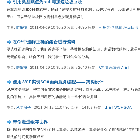
引用类型赋值为null与加速垃圾回收
在标准的Dispose模式中，提到了需要及时释放资源，却并没有进一步细说让引用
于null可以帮助垃圾回收机制早点发现并标识对......
作者:
陆敏技
2011-04-19 10:36:26 阅读：4895 标签：
引用类型
赋值
垃圾回收
在C#中选择正确的集合进行编码
要选择正确的集合，我们首先要了解一些数据结构的知识。所谓数据结构，就是
元素的集合。结合下图，我们看一下对集合的分类。 ......
作者:
陆敏技
2011-04-19 10:35:26 阅读：2640 标签：
C#
集合编码
.NET
使用WCF实现SOA面向服务编程—— 架构设计
SOA本身就是一种面向企业级服务的系统架构，简单来说，SOA就是一种进行系
构的系统中，具体应用程序的功能是由 一些松耦合并且......
作者:
风尘浪子
2011-04-12 11:07:36 阅读：14453 标签：
.NET
WCF
SOA
带你走进缓存世界
我们搞程序的多多少少都了解点算法。总体来讲，算法是什么？算法就是“时间”和
算法的时间复杂度或空......