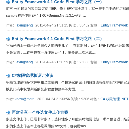
Entity Framework 4.1 Code First 学习之路（一）
前言 公司最近的项目决定使用EF。作为EF的完全新手，写一些学习中的经历和
sample程序使用EF 4.1RC+Spring.Net 1.3.1+AS......
作者:
jiaxingseng
2011-04-24 21:51:25 阅读：38452 标签：
Entity Framework
Entity Framework 4.1 Code First 学习之路（二）
写系列的上一篇已经是很久之前的事儿了= =在此期间，EF 4.1的RTW都已经出来了
不是我懒，工作中也在一直使用EF 4.1。主要是上次承诺......
作者:
jiaxingseng
2011-04-24 21:50:59 阅读：25080 标签：
Entity Framework
C#权限管理和设计浅谈
权限管理是很多软件中相当重要的一个模块它的设计的好坏直接影响到软件的安
以及代码中权限判断的复杂程度和效率等方面。......
作者:
know@more
2011-04-24 21:33:56 阅读：9306 标签：
C#
权限管理
.NET
再次分享一个多选文件上传方案
多选文件上传，已经非常多了，选择性多了可能有时候要比较下哪个更合适，结
多的多选上传基本上都是调用的swf文件，确实用flas......