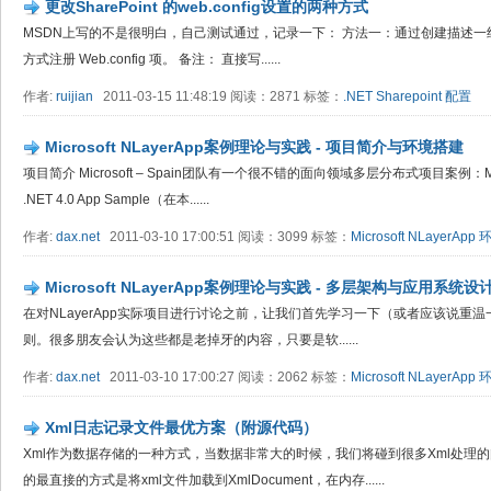
更改SharePoint 的web.config设置的两种方式
MSDN上写的不是很明白，自己测试通过，记录一下： 方法一：通过创建描述一组 Web
方式注册 Web.config 项。 备注： 直接写......
作者:
ruijian
2011-03-15 11:48:19 阅读：2871 标签：
.NET
Sharepoint
配置
Microsoft NLayerApp案例理论与实践 - 项目简介与环境搭建
项目简介 Microsoft – Spain团队有一个很不错的面向领域多层分布式项目案例：Microsoft
.NET 4.0 App Sample（在本......
作者:
dax.net
2011-03-10 17:00:51 阅读：3099 标签：
Microsoft
NLayerApp
Microsoft NLayerApp案例理论与实践 - 多层架构与应用系统设
在对NLayerApp实际项目进行讨论之前，让我们首先学习一下（或者应该说重
则。很多朋友会认为这些都是老掉牙的内容，只要是软......
作者:
dax.net
2011-03-10 17:00:27 阅读：2062 标签：
Microsoft
NLayerApp
Xml日志记录文件最优方案（附源代码）
Xml作为数据存储的一种方式，当数据非常大的时候，我们将碰到很多Xml处理的
的最直接的方式是将xml文件加载到XmlDocument，在内存......