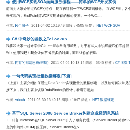
使用WCF实现SOA面向服务编程——简单的WCF开发实例
前面为大家介绍过WCF的特点，现在再讲解一下WCF基础概念。 在WCF里，各个Appli
来实现的，EndPoint是WCF实现通信的核心要素。一个WC......
作者:
风尘浪子
2011-04-02 10:19:49 阅读：4505 标签：
.NET
WCF
SOA
C# 中奇妙的函数之ToLookup
我将和大家一起来学学C#中一些非常有用函数，对于有些人来说可能它们不起眼
到：使用我吧！我会让你节省很多的时间，而且让你的代码......
作者:
拥有的都是恩典(宋历)
2011-04-02 10:13:14 阅读：6345 标签：
C#
函数
一句代码实现批量数据绑定[下篇]
《上篇》主要介绍如何通过DataBinder实现批量的数据绑定，以及如何解决
接下来，我们主要来谈谈DataBinder的设计，看看它是如......
作者:
Artech
2011-03-30 13:40:15 阅读：1947 标签：
.NET
数据绑定
基于SQL Server 2008 Service Broker构建企业级消息系统
1、引言 Microsoft 在SQL Server 2005引入了服务代理 （Service Brok
息的中间件 (MOM) 的原则。Service Broker在S......