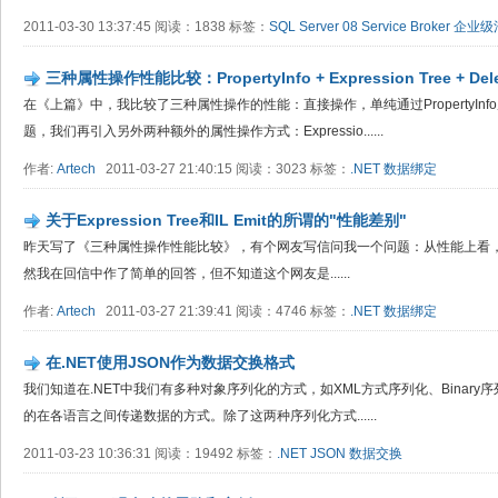
2011-03-30 13:37:45 阅读：1838 标签：
SQL Server 08
Service Broker
企业级
三种属性操作性能比较：PropertyInfo + Expression Tree + Deleg
在《上篇》中，我比较了三种属性操作的性能：直接操作，单纯通过PropertyInfo
题，我们再引入另外两种额外的属性操作方式：Expressio......
作者:
Artech
2011-03-27 21:40:15 阅读：3023 标签：
.NET
数据绑定
关于Expression Tree和IL Emit的所谓的"性能差别"
昨天写了《三种属性操作性能比较》，有个网友写信问我一个问题：从性能上看，Express
然我在回信中作了简单的回答，但不知道这个网友是......
作者:
Artech
2011-03-27 21:39:41 阅读：4746 标签：
.NET
数据绑定
在.NET使用JSON作为数据交换格式
我们知道在.NET中我们有多种对象序列化的方式，如XML方式序列化、Binary
的在各语言之间传递数据的方式。除了这两种序列化方式......
2011-03-23 10:36:31 阅读：19492 标签：
.NET
JSON
数据交换