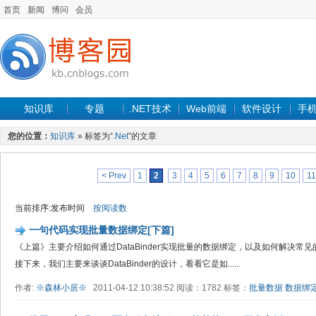
首页
新闻
博问
会员
知识库
专题
.NET技术
Web前端
软件设计
手
您的位置：
知识库
» 标签为“
.Net
”的文章
< Prev
1
2
3
4
5
6
7
8
9
10
11
当前排序:发布时间
按阅读数
一句代码实现批量数据绑定[下篇]
《上篇》主要介绍如何通过DataBinder实现批量的数据绑定，以及如何解决
接下来，我们主要来谈谈DataBinder的设计，看看它是如......
作者:
※森林小居※
2011-04-12 10:38:52 阅读：1782 标签：
批量数据
数据绑