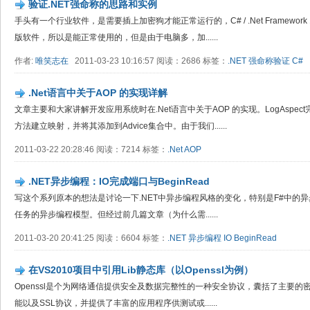
验证.NET强命称的思路和实例
手头有一个行业软件，是需要插上加密狗才能正常运行的，C# / .Net Framewo
版软件，所以是能正常使用的，但是由于电脑多，加......
作者:
唯笑志在
2011-03-23 10:16:57 阅读：2686 标签：
.NET
强命称验证
C#
.Net语言中关于AOP 的实现详解
文章主要和大家讲解开发应用系统时在.Net语言中关于AOP 的实现。LogAspec
方法建立映射，并将其添加到Advice集合中。由于我们......
2011-03-22 20:28:46 阅读：7214 标签：
.Net
AOP
.NET异步编程：IO完成端口与BeginRead
写这个系列原本的想法是讨论一下.NET中异步编程风格的变化，特别是F#中的异步工
任务的异步编程模型。但经过前几篇文章（为什么需......
2011-03-20 20:41:25 阅读：6604 标签：
.NET
异步编程
IO
BeginRead
在VS2010项目中引用Lib静态库（以Openssl为例）
Openssl是个为网络通信提供安全及数据完整性的一种安全协议，囊括了主要
能以及SSL协议，并提供了丰富的应用程序供测试或......