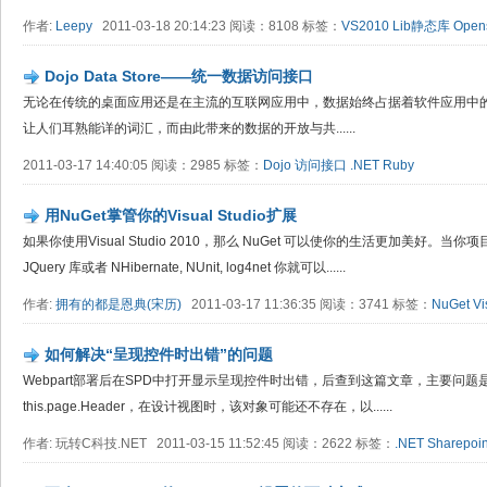
作者:
Leepy
2011-03-18 20:14:23 阅读：8108 标签：
VS2010
Lib静态库
Open
Dojo Data Store——统一数据访问接口
无论在传统的桌面应用还是在主流的互联网应用中，数据始终占据着软件应用中的核
让人们耳熟能详的词汇，而由此带来的数据的开放与共......
2011-03-17 14:40:05 阅读：2985 标签：
Dojo
访问接口
.NET
Ruby
用NuGet掌管你的Visual Studio扩展
如果你使用Visual Studio 2010，那么 NuGet 可以使你的生活更加美好
JQuery 库或者 NHibernate, NUnit, log4net 你就可以......
作者:
拥有的都是恩典(宋历)
2011-03-17 11:36:35 阅读：3741 标签：
NuGet
Vi
如何解决“呈现控件时出错”的问题
Webpart部署后在SPD中打开显示呈现控件时出错，后查到这篇文章，主要问题是在Crea
this.page.Header，在设计视图时，该对象可能还不存在，以......
作者: 玩转C科技.NET 2011-03-15 11:52:45 阅读：2622 标签：
.NET
Sharepoin