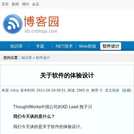
首页
新闻
博问
会员
知识库
专题
.NET技术
Web前端
软件设计
手机开发
软件工程
程序人生
项目管理
数据库
您的位置：
知识库
»
软件设计
最新文章
关于软件的体验设计
来源:
infoq
发布时间: 2011-06-29 08:51 阅读: 2965 次 推荐: 0
原文链接
[收藏]
ThoughtWorks中国公司的XD Lead 熊子川
我们今天谈的是什么？
我们今天谈的是关于软件的体验设计。