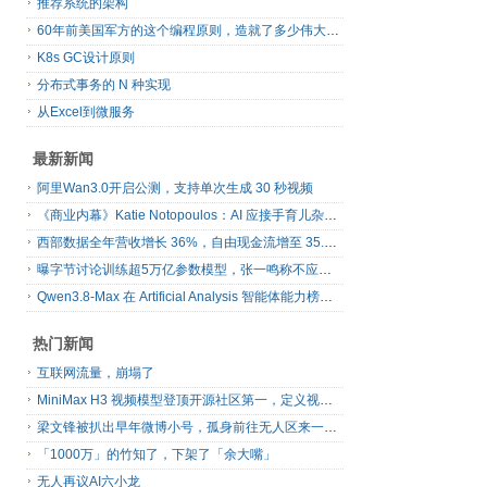
推荐系统的架构
60年前美国军方的这个编程原则，造就了多少伟大的框架
K8s GC设计原则
分布式事务的 N 种实现
从Excel到微服务
最新新闻
阿里Wan3.0开启公测，支持单次生成 30 秒视频
《商业内幕》Katie Notopoulos：AI 应接手育儿杂务，不应替代亲子相处
西部数据全年营收增长 36%，自由现金流增至 35.11 亿美元
曝字节讨论训练超5万亿参数模型，张一鸣称不应被Coding热点牵着走
Qwen3.8-Max 在 Artificial Analysis 智能体能力榜单登顶
热门新闻
互联网流量，崩塌了
MiniMax H3 视频模型登顶开源社区第一，定义视频模型领域“斩杀线”
梁文锋被扒出早年微博小号，孤身前往无人区来一场相当 deep 的 seek 旅行
「1000万」的竹知了，下架了「余大嘴」
无人再议AI六小龙