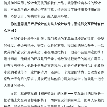
髓并加以应用，设计出更优秀的软件产品，就像那经典木椅的设计
师，不单单考虑木椅是否牢固可靠，还去通过了解使用者使用的环
境，巧妙设计，将功能和设计融入使用环境。
你的意思是用产品设计的方法去设计软件，那这和交互设计有什
么不同？
当我们设计椅子的时候，我们考虑的不单单是椅背的弧度、骨架
的强度、是否有把手、需要什么样的材质、接口处的契合等等，一款
优异的产品设计更要考虑，谁在用这把椅子，他会不会使用这把椅子
进行阅读，他所处的环境是否干燥，他放置这把椅子的地点在哪里，
他有没有孩子，他是不是热爱古典音乐，他是不是有块可以让他覆身
小憩的毛毯等等，这样的碎片，还原出一个完整的情境，当消费者体
察到产品背后的语言，并发现这与他的心境如此契合，这就是一把令
人着迷的椅子。
而这，就是交互设计和体验设计的区别 ── 交互设计的目标是一
把功能上完全符合标准的椅子，而体验设计的目标是一把令人依赖的
椅子。我想你一定知道软件的三重境界：Useful - Usable -