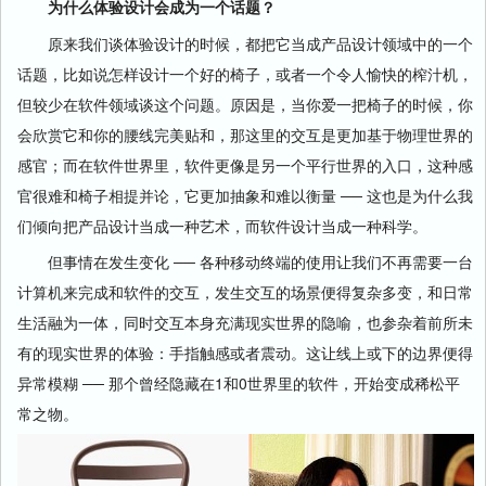
为什么体验设计会成为一个话题？
原来我们谈体验设计的时候，都把它当成产品设计领域中的一个
话题，比如说怎样设计一个好的椅子，或者一个令人愉快的榨汁机，
但较少在软件领域谈这个问题。原因是，当你爱一把椅子的时候，你
会欣赏它和你的腰线完美贴和，那这里的交互是更加基于物理世界的
感官；而在软件世界里，软件更像是另一个平行世界的入口，这种感
官很难和椅子相提并论，它更加抽象和难以衡量 ── 这也是为什么我
们倾向把产品设计当成一种艺术，而软件设计当成一种科学。
但事情在发生变化 ── 各种移动终端的使用让我们不再需要一台
计算机来完成和软件的交互，发生交互的场景便得复杂多变，和日常
生活融为一体，同时交互本身充满现实世界的隐喻，也参杂着前所未
有的现实世界的体验：手指触感或者震动。这让线上或下的边界便得
异常模糊 ── 那个曾经隐藏在1和0世界里的软件，开始变成稀松平
常之物。