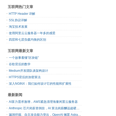
互联网热门文章
HTTP Header 详解
SSL协议详解
淘宝技术发展
使用阿里云云服务器一年多的感受
四层和七层负载均衡的区别
互联网最新文章
一个故事看懂“区块链”
谷歌背后的数学
Medium开发团队谈架构设计
HTTPS背后的加密算法
深入NGINX：我们如何设计它的性能和扩展性
最新新闻
AI算力需求激增，AWS紧急清理海量闲置云服务器
Anthropic 芯片岗薪资倒挂，AI 算法岗薪酬远超硬件工程师
漏洞挖掘、自主攻击能力突出，OpenAI 搁置 Astra 模型发布