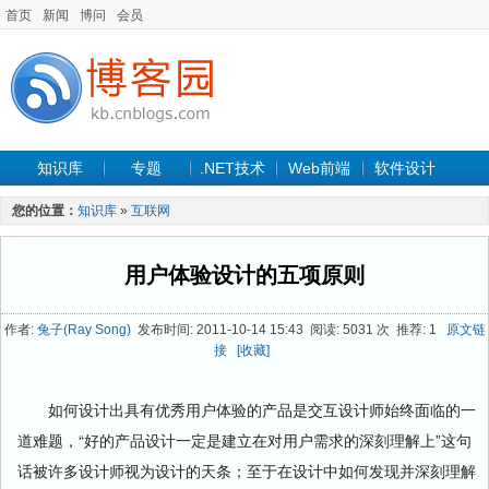
首页
新闻
博问
会员
知识库
专题
.NET技术
Web前端
软件设计
手机开发
软件工程
程序人生
项目管理
数据库
您的位置：
知识库
»
互联网
最新文章
用户体验设计的五项原则
作者:
兔子(Ray Song)
发布时间: 2011-10-14 15:43 阅读: 5031 次 推荐: 1
原文链
接
[收藏]
如何设计出具有优秀用户体验的产品是交互设计师始终面临的一
道难题，“好的产品设计一定是建立在对用户需求的深刻理解上”这句
话被许多设计师视为设计的天条；至于在设计中如何发现并深刻理解