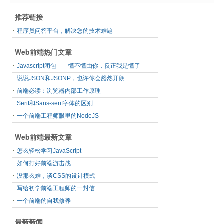
推荐链接
程序员问答平台，解决您的技术难题
Web前端热门文章
Javascript闭包——懂不懂由你，反正我是懂了
说说JSON和JSONP，也许你会豁然开朗
前端必读：浏览器内部工作原理
Serif和Sans-serif字体的区别
一个前端工程师眼里的NodeJS
Web前端最新文章
怎么轻松学习JavaScript
如何打好前端游击战
没那么难，谈CSS的设计模式
写给初学前端工程师的一封信
一个前端的自我修养
最新新闻