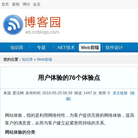
首页
新闻
博问
会员
知识库
专题
.NET技术
Web前端
软件设计
手机开发
软件工程
程序人生
项目管理
数据库
您的位置：
知识库
»
Web前端
最新文章
用户体验的76个体验点
来源: 爱活网 发布时间: 2010-05-25 08:39 阅读: 1447 次 推荐: 0
原文链接
[收
藏]
网站体验，指的是利用网络特性，为客户提供完善的网络体验，提高
客户的满意度，从而与客户建立起紧密而持续的关系。
网站体验的分类