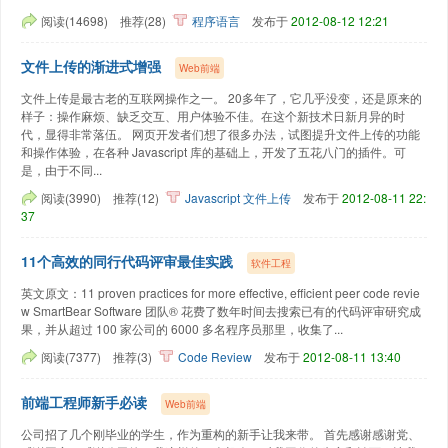
阅读(14698)
推荐(28)
程序语言
发布于
2012-08-12 12:21
文件上传的渐进式增强
Web前端
文件上传是最古老的互联网操作之一。 20多年了，它几乎没变，还是原来的
样子：操作麻烦、缺乏交互、用户体验不佳。在这个新技术日新月异的时
代，显得非常落伍。 网页开发者们想了很多办法，试图提升文件上传的功能
和操作体验，在各种 Javascript 库的基础上，开发了五花八门的插件。可
是，由于不同...
阅读(3990)
推荐(12)
Javascript
文件上传
发布于
2012-08-11 22:
37
11个高效的同行代码评审最佳实践
软件工程
英文原文：11 proven practices for more effective, efficient peer code revie
w SmartBear Software 团队® 花费了数年时间去搜索已有的代码评审研究成
果，并从超过 100 家公司的 6000 多名程序员那里，收集了...
阅读(7377)
推荐(3)
Code Review
发布于
2012-08-11 13:40
前端工程师新手必读
Web前端
公司招了几个刚毕业的学生，作为重构的新手让我来带。 首先感谢感谢党、