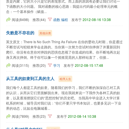
质是内聚，它的大小只是它的表现形式。而上面的原因有必要让我们讨论一
下函数的大小问题。 我对函数的核心思路：我提出代码最小处理单元的概
念：一个基本操作（赋值...
阅读(8498)
推荐(44)
函数
编程
发布于
2012-08-16 13:38
失败是不存在的
其他分类
英文原文：There Is No Such Thing As Failure 在你的婴幼儿时期，你是通过
不断尝试与犯错来学会走路的。当你第一次努力尝试时你摔倒了并重新回到
爬行。你没有在意你对摔跤的恐惧也忽视了你造成的结果。你不断地再次起
身又再次摔倒。终于你可以像一个摇摇晃晃的人那样站直了，但接...
阅读(3115)
推荐(20)
学习
发布于
2012-08-15 17:48
从工具的奴隶到工具的主人
程序人生
我们每个人都是工具的奴隶。随着我们的学习，我们不断的加深自己对工具
的认识，从而从它们里面解脱出来。现在我就来说一下我作为各种工具的奴
隶，以及逐渐摆脱它们的“思想控制”的历史吧。 当我高中毕业进入大学计算
机系的时候，辅导员对我们说：“你们不要只学书本知识，也要多见识一下业
界的动态，比如去电脑城看...
阅读(7899)
推荐(23)
发布于
2012-08-14 10:38