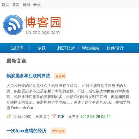
首页
新闻
博问
会员
知识库
专题
.NET技术
Web前端
软件设计
手机开发
软件工程
程序人生
项目管理
数据库
最新文章
最新文章
蚂蚁觅食和互联网算法
互联网
人类和蚂蚁的区别是什么？蚂蚁没有互联网。 相对于拥有创造性思维的人
类，蚂蚁看起来不过是依赖于本能的生物。不过，斯坦福大学两位科学家发
现，蚂蚁比我们想象的要聪明的多，虽然它们没有发明互联网，但是却懂得
互联网上的算法。在斯坦福大学网站上，讲述了这个有趣的发现。 生物学教
授 Deborah Gor...
阅读(5090)
推荐(31)
TCP
发布于
2012-08-29 05:44
一次Ajax查错的经历
Web前端