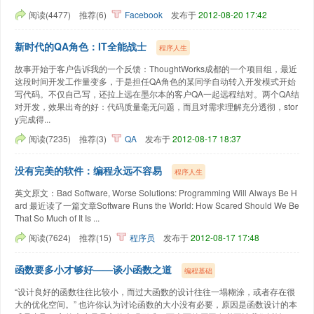
阅读(4477)
推荐(6)
Facebook
发布于
2012-08-20 17:42
新时代的QA角色：IT全能战士
程序人生
故事开始于客户告诉我的一个反馈：ThoughtWorks成都的一个项目组，最近
这段时间开发工作量变多，于是担任QA角色的某同学自动转入开发模式开始
写代码。不仅自己写，还拉上远在墨尔本的客户QA一起远程结对。两个QA结
对开发，效果出奇的好：代码质量毫无问题，而且对需求理解充分透彻，stor
y完成得...
阅读(7235)
推荐(3)
QA
发布于
2012-08-17 18:37
没有完美的软件：编程永远不容易
程序人生
英文原文：Bad Software, Worse Solutions: Programming Will Always Be H
ard 最近读了一篇文章Software Runs the World: How Scared Should We Be
That So Much of It Is ...
阅读(7624)
推荐(15)
程序员
发布于
2012-08-17 17:48
函数要多小才够好——谈小函数之道
编程基础
“设计良好的函数往往比较小，而过大函数的设计往往一塌糊涂，或者存在很
大的优化空间。” 也许你认为讨论函数的大小没有必要，原因是函数设计的本