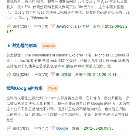
先说故事，再说想法吧。 我有一朋友做网站，用 jQuery 的 Ajax 方法从后端
载入一段 HTML 代码然后动态插入到网页的 Div 元件中。这个东西太普遍
了。jQuery 强大的 load 方法可以完成这个事情。朋友的代码是这么写的：va
r tab = jQuery ("#dynamic...
阅读(7287)
推荐(40)
JavaScript
ajax
查错
发布于
2012-08-28 2
1:59
IE 浏览器的创新
Web前端
英文原文：The innovations of Internet Explorer 作者：Nicholas C. Zakas 译
者：Justice 译者按 IE 曾是 web 创新的先驱，但最近几年因为对 web 标准的
支持落后于其他浏览器以及低版本 IE 的各种 bug 而被人诟病。雅...
阅读(8285)
推荐(70)
IE
浏览器
发布于
2012-08-26 10:11
我和Google的故事
IT业界
也许有人看见过我批判 Google 的那篇英文文章。它好像有一部分片面性，所
以被我从英文博客上拿下来了。我一直在反思自己在 Google 的经历，因为在
这个公司工作总是感觉不对劲，但是却总也说不清楚为什么。也许现在用自
己的母语，我可以得出一个准确一点的结论吧。 受命于危难 先说说我的项目
是怎...
阅读(7833)
推荐(17)
Google
发布于
2012-08-26 09:35