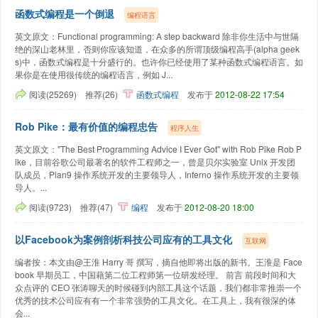
函数式编程是一个倒退
编程语言
英文原文：Functional programming: A step backward 除非你生活中与世隔
绝的深山老林里，否则你应该知道，在众多的所谓顶级编程高手(alpha geek
s)中，函数式编程是十分盛行的。也许你已经使用了某种函数式编程语言。如
果你是在使用很传统的编程语言，例如 J...
阅读(25269)
推荐(26)
函数式编程
发布于
2012-08-22 17:54
Rob Pike：最有价值的编程忠告
程序人生
英文原文："The Best Programming Advice I Ever Got" with Rob Pike Rob P
ike，目前谷歌公司最著名的软件工程师之一，曾是贝尔实验室 Unix 开发团
队成员，Plan9 操作系统开发的主要领导人，Inferno 操作系统开发的主要领
导人。...
阅读(9723)
推荐(47)
编程
发布于
2012-08-20 18:00
以Facebook为案例剖析科技公司应有的工具文化
互联网
编者按：本文由@王淮 Harry 哥 撰写，摘自他即将出版的新书。王淮是 Face
book 早期员工，中国藉第二位工程师第一位研发经理。 前言 前段时间和大
众点评的 CEO 张涛聊天的时候碰到内部工具这个话题，我们都非常推崇一个
优秀的技术公司应有有一个非常强势的工具文化。在工具上，我有很深的体
会...