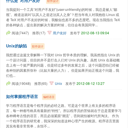
什么是“对用户友好”
软件设计
当我提到一个工具“对用户不友好”(user-unfriendly)的时候，我总是被人“鄙
视”。难道这就叫“以其人之道还治其人之身”？想当年有人对我抱怨 Linux 或
者 TeX 对用户不友好的时候，我貌似也差不多的态度吧。现在当我指出 TeX
的各种缺点，提出新的解决方案的时候，往往会有美国同学...
阅读(7447)
推荐(17)
用户友好
发布于
2012-08-13 09:04
Unix的缺陷
软件设计
我想通过这篇文章解释一下我对 Unix 哲学本质的理解。我虽然指出 Unix 的
一个设计问题，但目的并不是打击人们对 Unix 的兴趣。虽然 Unix 在基础概
念上有一个挺严重的问题，但是经过多年的发展之后，这个问题恐怕已经被
各种别的因素所弥补（比如大量的人力）。但是如果开始正视这个问题，我
们也...
阅读(19048)
推荐(65)
Unix
发布于
2012-08-12 13:27
如何掌握程序语言
编程语言
学习程序语言是每个程序员的必经之路。可是这个世界上有太多的程序语
言，每一种都号称具有最新的“特性”。所以程序员的苦恼就在于总是需要学习
各种稀奇古怪的语言，而且必须紧跟“潮流”，否则就怕被时代所淘汰。 作为
一个程序语言的研究者，我深深的知道这种心理产生的根源。程序语言里面
其实有着非常简单，永恒不...