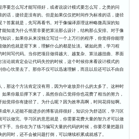
序要怎么写才能写得好，或者说设计模式要怎么写，之类的问
准的话，捷径是没有的。但是如果仅仅把时间作为标准的话，捷径
呢？答案就是，先写再看书。对于像编译原理这种略微高深的知
才能知道为什么书里非要把算法那么设计，结构那么安排。对于像
的知识，如果你从来没独立写过一个上万行的程序，你觉得你能理
能做的也就是背下来，理解什么的都是扯淡。诸如此类，学习程
的时间写代码。当你把项目做得越大、越复杂、算法越扭曲、界面
方法论就肯定会让代码失控的时候，这个时候你来看设计模式的
到你心坎里去了。那你不仅可以迅速理解，而且以后还可以不由自
，那这个方法肯定没有用，因为中途放弃什么的太多了。这种时
。如果你最后撑下来了，虽然你自己觉得你也花费了相当的努力，
开始觉得你有捷径了。为什么呢？因为效率高啊，时间花得短啊。
成年人还能不能进步的博客说得很好，知识分为舒适区，学习区
就可以做完。学习区的意思就是，你需要花费大量的智力才可以做
何下手。当你在为了练习编写大量的代码的时候，你要尽量把题目
快的同时，还不会被问题打倒，可以继续积累成就感了。