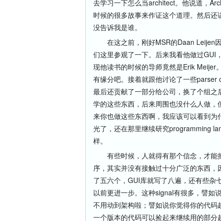
去学习一下怎么当architect。他说道，Ar
时候的很多故事来作证这个道理。然后还
没告诉我是谁。
在这之前，刚好MSR的Daan Leijen因为来
们这里参观了一下。后来我看他做过GUI，做过
现他读书的时候的导师竟然是Erik Meijer。
有缘分吧。接着就跟他讨论了一些parser
最后还贡献了一部分给公司，换了个组之
学的这些东西，后来周围也没什么人做，
来你也做这些东西啊，我应该可以看到为什
光了，还在那里继续研究programming
样。
有些时候，人就得有那个信念，才能把可
序，其实并没有接触过十分广泛的东西，因
了五六个，GUI库就写了八遍，还有些
以前更进一步。这种signal有很多，
不用动到架构啦；譬如说你觉得你的代码
一个版本的代码可以捡起来继续用的部分