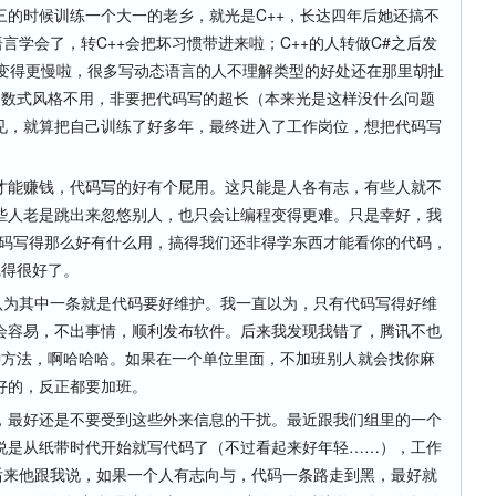
三的时候训练一个大一的老乡，就光是C++，长达四年后她还搞不
言学会了，转C++会把坏习惯带进来啦；C++的人转做C#之后发
序变得更慢啦，很多写动态语言的人不理解类型的好处还在那里胡扯
大好的函数式风格不用，非要把代码写的超长（本来光是这样没什么问题
见，就算把自己训练了好多年，最终进入了工作岗位，想把代码写
能赚钱，代码写的好有个屁用。这只能是人各有志，有些人就不
些人老是跳出来忽悠别人，也只会让编程变得更难。只是幸好，我
代码写得那么好有什么用，搞得我们还非得学东西才能看你的代码，
经觉得很好了。
为其中一条就是代码要好维护。我一直以为，只有代码写得好维
会容易，不出事情，顺利发布软件。后来我发现我错了，腾讯不也
种方法，啊哈哈哈。如果在一个单位里面，不加班别人就会找你麻
好的，反正都要加班。
最好还是不要受到这些外来信息的干扰。最近跟我们组里的一个
律宾人，说是从纸带时代开始就写代码了（不过看起来好年轻……），工作
后来他跟我说，如果一个人有志向与，代码一条路走到黑，最好就