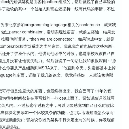
chitect的知识架构是由各种pattern组成的，然后就说了自己年轻的
讲了微软的其中一个创始人到现在还坚持一线写代码的事情，不过
北京参加programming language相关的conference，就来我
parser combinator，发明实现过语言，就前去搭讪，结果发
按照他的话说，“then we are connected”，如果说成中文，就是
 combinator和类型系统之类的东西。我说我之前也搞过这些东西，
后还开了讲座什么的。他讲到他读书的时候，也是学校没教自己自
但是并没有让他丧失动力。然后就说了一句话让我印象很深刻：“原
么你要从产品组跳到MSRA来了。”他直到今天，头发都基本上掉
 language的东西，还给了我几篇论文。我觉得很好，人就该像他那
行但是难度大的东西，也最终搞出来。我自己写了11年的程
为很多时间都花在重写我的一些idea上面了。譬如说编译器就写
杂七杂八的。不过从这个过程之中，可以明显感觉到自己什么时候比
譬如说当你决定要添加一个比较复杂的功能，也可以迅速知道怎么做而
越来越顺眼啦；譬如说你因为架构不行决定重写的时候，你发现前
越来越多啦。