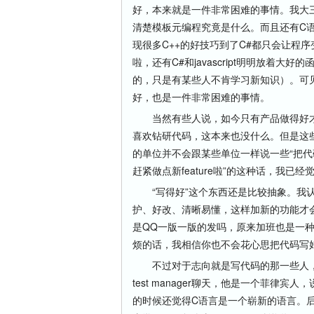
好，本来就是一件非常困难的事情。我大
清楚模板元编程究竟是什么。而且还有C语
现很多C++的好技巧到了C#都只会让程
啦，还有C#和javascript明明放着
的，只是有某些人不肯学习新知识）。可
好，也是一件非常困难的事情。
当然有些人说，如今只有产品做得好才
喜欢钻研代码，这本来也没什么。但是这
的单位并不会跟某些单位一样说一些“把
赶紧做点新feature啦”的这种话，我已
“写得好”这个东西还是比较抽象。我认
护、好改、清晰易懂，这样加新的功能才
是QQ一版一版的发吗，原来加班也是一
烦的话，我相信你也不会花心思把代码写
不过对于志向就是写代码的那一些人，
test manager聊天，他是一个菲
的时候还觉得C语言是一个崭新的语言。