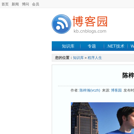
首页
新闻
博问
会员
知识库
专题
.NET技术
W
您的位置：
知识库
»
程序人生
陈
作者:
陈梓瀚(vczh)
来源:
博客园
发布时间: