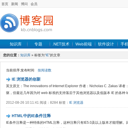
首页
新闻
博问
会员
知识库
专题
.NET技术
Web前端
软件设计
手
您的位置：
知识库
» 标签为“
IE
”的文章
当前排序:发布时间
按阅读数
IE 浏览器的创新
英文原文：The innovations of Internet Explorer 作者：Nicholas C. Zakas
驱，但最近几年因为对 web 标准的支持落后于其他浏览器以及低版本 IE 的各种 bu
2012-08-26 10:11:41 阅读：8284 标签：
IE
浏览器
HTML中的IE条件注释
IE条件注释是一种特殊的HTML注释，这种注释只有IE5.0及以上版本才能理解。比如普通的