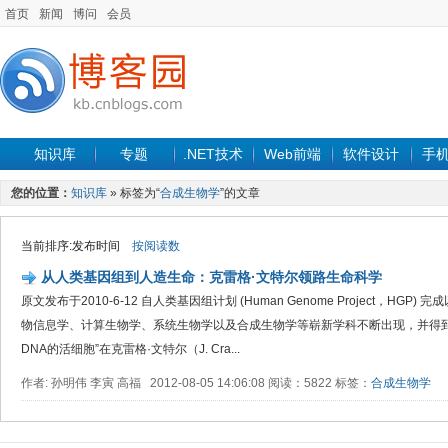
首页
新闻
博问
会员
知识库
专题
.NET技术
Web前端
软件设计
手
您的位置：
知识库
» 标签为“
合成生物学
”的文章
当前排序:发布时间
按阅读数
从人类基因组到人造生命：克雷格·文特尔领路生命科学
原文发布于2010-6-12 自人类基因组计划 (Human Genome Project，HG
物信息学、计算生物学、系统生物学以及合成生物学等崭新学科不断出现，并得到
DNA的活细胞”在克雷格·文特尔（J. Cra...
作者: 孙明伟 李寅 高福 2012-08-05 14:06:08 阅读：5822 标签：
合成生物学