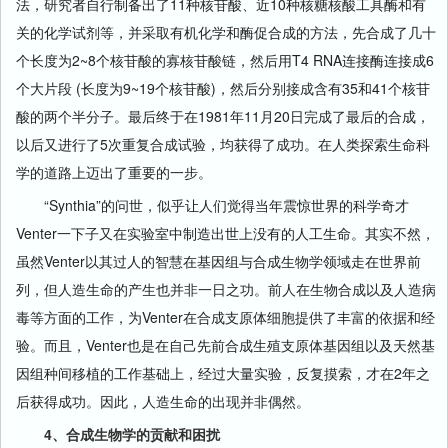
法，研究者自行制备出了11种核苷酸、近10种核糖核酸工具酶和有
关的化学试剂等，并采取有机化学和酶促合成的方法，先合成了几十
个长度为2~8个核苷酸的寡核苷酸链，然后用T4 RNA连接酶连接成6
个大片段 (长度为9~19个核苷酸)，然后分别接成含有35和41个核苷
酸的两个半分子。最后终于在1981年11月20日完成了最后的合成，
以后又进行了5次重复合成试验，均获得了成功。在人类探索生命科
学的道路上迈出了重要的一步。
“Synthia”的问世，似乎让人们觉得当年震惊世界的科学奇才
Venter一下子又在实验室中制造出世上没有的人工生命。其实不然，
虽然Venter以其过人的智慧在基因组与合成生物学领域走在世界前
列，但人造生命的产生也并非一日之功。前人在生物合成以及人造病
毒等方面的工作，为Venter在合成支原体细胞提供了丰富的依据和经
验。而且，Venter也是在自己先前合成生殖支原体基因组以及天然基
因组种间移植的工作基础上，经过大量实验，反复摸索，才在2年之
后获得成功。因此，人造生命的出现并非偶然。
4、合成生物学的贡献和困扰