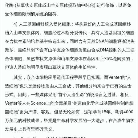
化酶 (从蕈状支原体或山羊支原体提取物中纯化) 进行修饰，以避免
受体细胞限制酶系统的阻碍。
4) 人工基因组移植入受体细胞：将构建好的人工合成基因组移
植入山羊支原体内。细胞经过不断分裂传代，具有人造基因组的细胞
在含抗生素的培养基中筛选出来，同时含有天然DNA的细胞逐渐消失
殆尽。最终只剩下含有山羊支原体细胞质但由合成DNA控制的人工嵌
合体细胞。虽然蕈状支原体和山羊支原体在基因组上75%是同源的，
但该人造细胞明显表现出蕈状支原体的生长特性。
其实，嵌合体细胞应用遗传工程手段早已实现。而Venter的“人
造细胞”也只是遗传物质由人工合成，其他组分均来自于已有的生命
形式。因此，一些媒体采用“首个人造生命”的说法言之过甚。相反，
Venter等人在Science上的文章题目“创造由化学合成基因组控制的细
菌细胞”更为严谨、客观。但是无论如何，这项孕育15年、耗资4000
万美元的科技成果，毕竟是生命科学发展的一大进步，在合成生物学
发展史上具有里程碑意义。