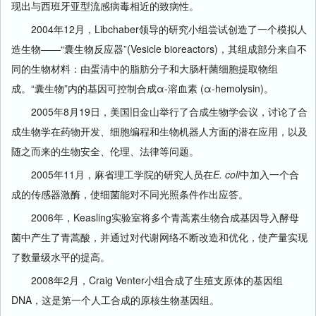
现出与西班牙亚型流感病毒相近的致病性。
2004年12月，Libchaber领导的研究小组尝试创造了一个模拟人
造生物——“囊生物反应器”(Vesicle bioreactors)，其组成部分来自不
同的生物材料：由蛋清中的脂肪分子和大肠杆菌细胞提取物组
成。“囊生物”内的基因可控制合成α-溶血素 (α-hemolysin)。
2005年8月19日，美国旧金山举行了合成生物学会议，讨论了合
成生物学在药物开发、细胞编程和生物机器人方面的潜在应用，以及
随之而来的生物安全、伦理、法律等问题。
2005年11月，麻省理工学院的研究人员在
E. coli
中加入一个合
成的传感器激酶，使细菌能对不同光照条件作出应答。
2006年，Keasling实验室将多个青蒿素生物合成基因导入酵母
菌中产生了青蒿酸，并通过对代谢网络不断改造和优化，使产量实现
了数量级水平的提高。
2008年2月，Craig Venter小组合成了生殖支原体的基因组
DNA，这是第一个人工合成的原核生物基因组。