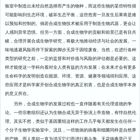
验室中制造出未经自然选择而产生的物种，而这些生物的某些特性很
可能影响到生态环境，破坏生态平衡，这些危害一旦发生后果将是难
以预知和控制的。倘若合成生物技术被应用于制造生物武器，更会让
人感到异常恐惧。但另一方面，合成生物学的贡献和前景已是有目共
睹，合理开展合成生物学研究，将极大地推动经济与社会的发展。一
味地逃避风险而停下探索的脚步无异于因噎废食。当然，在进行各种
类型的研究之前，一定的监督和对价值与风险的评估都是必要的。这
样才能使这一学科向着对全人类有益的方向发展；在未来才会有更多
生命科学的发明创造在能源、环境、资源、健康等领域得到应用。这
些应用才是科学家开创合成生物学的真正初衷，也是合成生物学本身
的意义所在。
另外，合成生物学的发展过程也一直伴随着有关伦理道德的争
论。一些宗教组织还认为生物合成无异于扮演上帝造物，有悖自然伦
理。其实不然，类似于基因重组这样的工作几乎每天都发生在任何一
个分子生物学实验室中。况且，一些致病的病毒和细菌同样是自然界
的产物，而人类却一直为消灭它们而进行着斗争。天花病毒早已灭