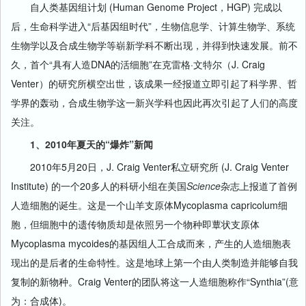
自人类基因组计划 (Human Genome Project，HGP) 完成以
后，生命科学进入“后基因组时代”，生物信息学、计算生物学、系统
生物学以及合成生物学等崭新学科不断出现，并得到快速发展。前不
久，首个“具有人造DNA的活细胞”在克雷格·文特尔（J. Craig
Venter）的研究所横空出世，该成果一经报道立即引起了科学界、哲
学界的轰动，合成生物学这一新兴学科也因此再次引起了人们的高度
关注。
1、2010年夏天的“爆炸”新闻
2010年5月20日，J. Craig Venter私立研究所 (J. Craig Venter
Institute) 的一个20多人的科研小组在美国
Science
杂志上报道了首例
人造细胞的诞生。这是一个山羊支原体Mycoplasma capricolum细
胞，但细胞中的遗传物质却是依照另一个物种即蕈状支原体
Mycoplasma mycoides的基因组人工合成而来，产生的人造细胞表
现出的是后者的生命特性。这是地球上第一个由人类制造并能够自我
复制的新物种。Craig Venter的团队将这一人造细胞称作“Synthia”(意
为：合成体)。