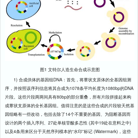
图1 文特尔人造生命合成示意图
1) 合成供体的基因组DNA：首先，将蕈状支原体的全基因组测
序，并按照该序列信息将其合成为1078条平均长度为1080bp的DNA
片段。这些片段两两间具有80bp的部分重叠，所有片段拼接起来构
成蕈状支原体的全长基因组。值得注意的是这些合成的片段较天然基
因组略有一些改动，包括去除了14个不重要的基因、为阻断基因而
设计的两个插入序列、27处单核苷酸多态性 (其中19处在意料之中)
以及4条用来区分于天然序列模本的“水印”标记 (Watermark)，这些