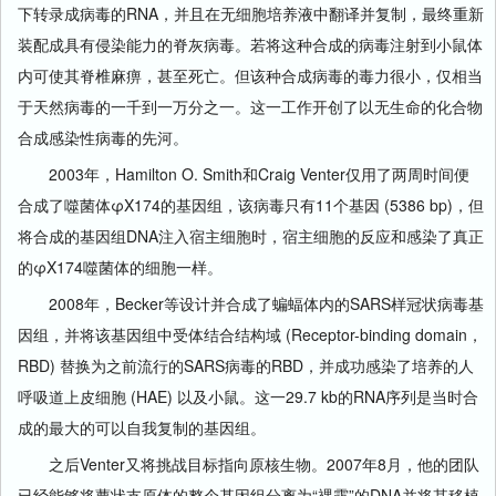
下转录成病毒的RNA，并且在无细胞培养液中翻译并复制，最终重新
装配成具有侵染能力的脊灰病毒。若将这种合成的病毒注射到小鼠体
内可使其脊椎麻痹，甚至死亡。但该种合成病毒的毒力很小，仅相当
于天然病毒的一千到一万分之一。这一工作开创了以无生命的化合物
合成感染性病毒的先河。
2003年，Hamilton O. Smith和Craig Venter仅用了两周时间便
合成了噬菌体φX174的基因组，该病毒只有11个基因 (5386 bp)，但
将合成的基因组DNA注入宿主细胞时，宿主细胞的反应和感染了真正
的φX174噬菌体的细胞一样。
2008年，Becker等设计并合成了蝙蝠体内的SARS样冠状病毒基
因组，并将该基因组中受体结合结构域 (Receptor-binding domain，
RBD) 替换为之前流行的SARS病毒的RBD，并成功感染了培养的人
呼吸道上皮细胞 (HAE) 以及小鼠。这一29.7 kb的RNA序列是当时合
成的最大的可以自我复制的基因组。
之后Venter又将挑战目标指向原核生物。2007年8月，他的团队
已经能够将蕈状支原体的整个基因组分离为“裸露”的DNA并将其移植