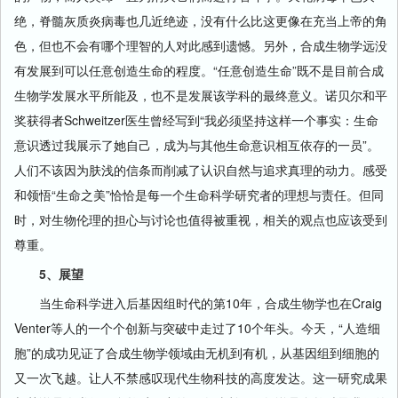
绝，脊髓灰质炎病毒也几近绝迹，没有什么比这更像在充当上帝的角
色，但也不会有哪个理智的人对此感到遗憾。另外，合成生物学远没
有发展到可以任意创造生命的程度。“任意创造生命”既不是目前合成
生物学发展水平所能及，也不是发展该学科的最终意义。诺贝尔和平
奖获得者Schweitzer医生曾经写到“我必须坚持这样一个事实：生命
意识透过我展示了她自己，成为与其他生命意识相互依存的一员”。
人们不该因为肤浅的信条而削减了认识自然与追求真理的动力。感受
和领悟“生命之美”恰恰是每一个生命科学研究者的理想与责任。但同
时，对生物伦理的担心与讨论也值得被重视，相关的观点也应该受到
尊重。
5、展望
当生命科学进入后基因组时代的第10年，合成生物学也在Craig
Venter等人的一个个创新与突破中走过了10个年头。今天，“人造细
胞”的成功见证了合成生物学领域由无机到有机，从基因组到细胞的
又一次飞越。让人不禁感叹现代生物科技的高度发达。这一研究成果