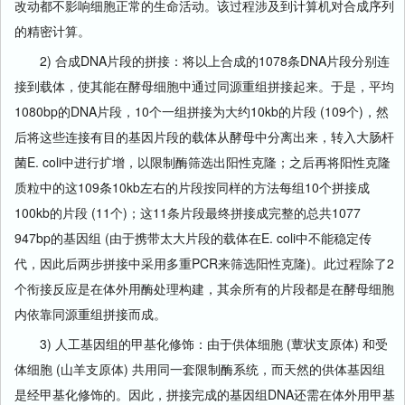
改动都不影响细胞正常的生命活动。该过程涉及到计算机对合成序列
的精密计算。
2) 合成DNA片段的拼接：将以上合成的1078条DNA片段分别连
接到载体，使其能在酵母细胞中通过同源重组拼接起来。于是，平均
1080bp的DNA片段，10个一组拼接为大约10kb的片段 (109个)，然
后将这些连接有目的基因片段的载体从酵母中分离出来，转入大肠杆
菌E. coli中进行扩增，以限制酶筛选出阳性克隆；之后再将阳性克隆
质粒中的这109条10kb左右的片段按同样的方法每组10个拼接成
100kb的片段 (11个)；这11条片段最终拼接成完整的总共1077
947bp的基因组 (由于携带太大片段的载体在E. coli中不能稳定传
代，因此后两步拼接中采用多重PCR来筛选阳性克隆)。此过程除了2
个衔接反应是在体外用酶处理构建，其余所有的片段都是在酵母细胞
内依靠同源重组拼接而成。
3) 人工基因组的甲基化修饰：由于供体细胞 (蕈状支原体) 和受
体细胞 (山羊支原体) 共用同一套限制酶系统，而天然的供体基因组
是经甲基化修饰的。因此，拼接完成的基因组DNA还需在体外用甲基