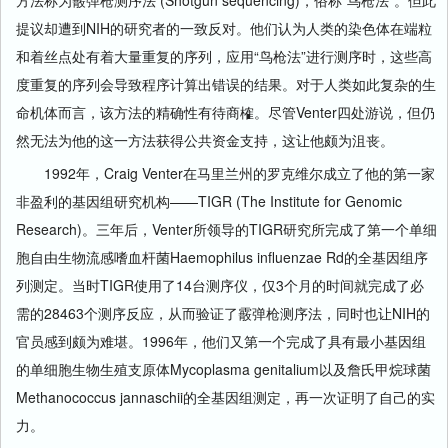
提议却遭到NIH的研究者的一致反对。他们认为人类的染色体在端粒
和着丝点处有着大量重复的序列，应用“鸟枪法”进行测序时，这些高
度重复的序列会导致程序计算出错误的结果。对于人类如此复杂的生
命机体而言，该方法的精确性有待商榷。尽管Venter四处游说，但仍
然无法为他的这一方法获得公共资金支持，这让他颇为沮丧。
1992年，Craig Venter在马里兰州的罗克维尔成立了他的第一家
非盈利的基因组研究机构——TIGR (The Institute for Genomic
Research)。三年后，Venter所领导的TIGR研究所完成了第一个单细
胞自由生物流感嗜血杆菌Haemophilus influenzae Rd的全基因组序
列测定。当时TIGR使用了14台测序仪，仅3个月的时间就完成了必
需的28463个测序反应，从而验证了霰弹枪测序法，同时也让NIH的
官员感到颇为难堪。1996年，他们又第一个完成了具有最小基因组
的单细胞生物生殖支原体Mycoplasma genitalium以及詹氏甲烷球菌
Methanococcus jannaschii的全基因组测定，再一次证明了自己的实
力。