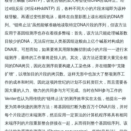
过4组反应 (对应4种ddNTP) 后，各种不同大小的片段末端即为该种
核苷酸。再通过变性胶电泳，最终在自显影图上读出相应的DNA序
列。“链终止法”虽然能够准确地读取特定DNA片段的序列，但该方法
应用于基因组测序也存在着很多弊端：首先，该方法只能处理碱基数
目较少的DNA，无法应付如人类基因组这般由上亿个碱基对构成的
DNA库。可想而知，如果要将其用限制酶切割成小的片段一一进行末
端测序，最终的工作量将是惊人的。其次，该方法还需要大量完全相
同的DNA拷贝，因此在测序前要构建人工染色体，并在细菌中“克隆
扩增”，以增加目的片段的拷贝数。这样无形中也加大了整项测序工
作的成本和时间。因此这项跨世纪的计划不仅耗资巨大，而且需要各
国大量的人力、物力的共同参与方可完成。当时在NIH参与工作的
Venter也认为用传统的“链终止法”的测序效率实在太低，他提出一种
更为简单快捷的测序方法：将基因组打断为数百万个DNA片段，并对
每个片段进行末端测序，然后应用一定算法的计算机程序将具有相同
末端序列的片段重新整合拼接在一起，从而得到整个基因组序列。该
方法称为霰弹枪测序法 (Shotgun sequencing)，俗称“鸟枪法”。但此