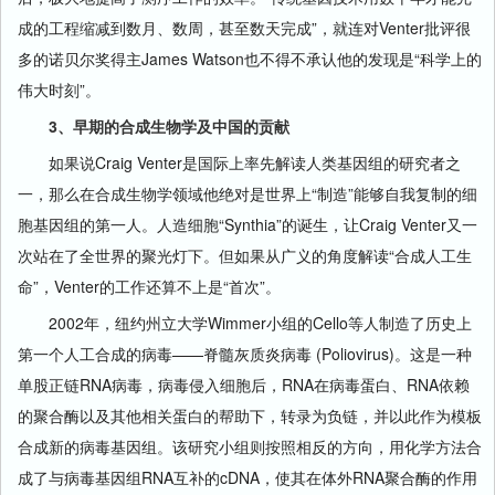
成的工程缩减到数月、数周，甚至数天完成”，就连对Venter批评很
多的诺贝尔奖得主James Watson也不得不承认他的发现是“科学上的
伟大时刻”。
3、早期的合成生物学及中国的贡献
如果说Craig Venter是国际上率先解读人类基因组的研究者之
一，那么在合成生物学领域他绝对是世界上“制造”能够自我复制的细
胞基因组的第一人。人造细胞“Synthia”的诞生，让Craig Venter又一
次站在了全世界的聚光灯下。但如果从广义的角度解读“合成人工生
命”，Venter的工作还算不上是“首次”。
2002年，纽约州立大学Wimmer小组的Cello等人制造了历史上
第一个人工合成的病毒——脊髓灰质炎病毒 (Poliovirus)。这是一种
单股正链RNA病毒，病毒侵入细胞后，RNA在病毒蛋白、RNA依赖
的聚合酶以及其他相关蛋白的帮助下，转录为负链，并以此作为模板
合成新的病毒基因组。该研究小组则按照相反的方向，用化学方法合
成了与病毒基因组RNA互补的cDNA，使其在体外RNA聚合酶的作用