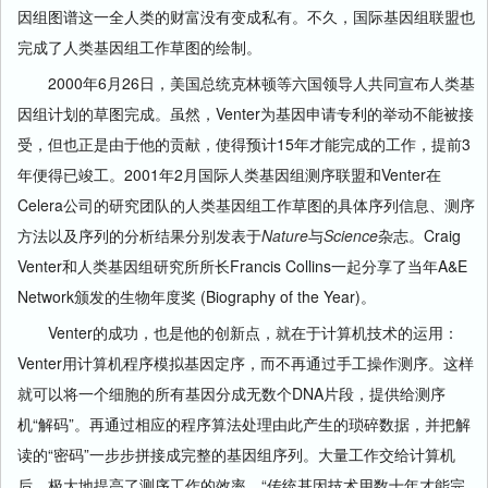
因组图谱这一全人类的财富没有变成私有。不久，国际基因组联盟也
完成了人类基因组工作草图的绘制。
2000年6月26日，美国总统克林顿等六国领导人共同宣布人类基
因组计划的草图完成。虽然，Venter为基因申请专利的举动不能被接
受，但也正是由于他的贡献，使得预计15年才能完成的工作，提前3
年便得已竣工。2001年2月国际人类基因组测序联盟和Venter在
Celera公司的研究团队的人类基因组工作草图的具体序列信息、测序
方法以及序列的分析结果分别发表于
Nature
与
Science
杂志。Craig
Venter和人类基因组研究所所长Francis Collins一起分享了当年A&E
Network颁发的生物年度奖 (Biography of the Year)。
Venter的成功，也是他的创新点，就在于计算机技术的运用：
Venter用计算机程序模拟基因定序，而不再通过手工操作测序。这样
就可以将一个细胞的所有基因分成无数个DNA片段，提供给测序
机“解码”。再通过相应的程序算法处理由此产生的琐碎数据，并把解
读的“密码”一步步拼接成完整的基因组序列。大量工作交给计算机
后，极大地提高了测序工作的效率。“传统基因技术用数十年才能完