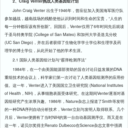
2、Craig Venter挑战人类基因组计划
John Craig Venter 出生于1946年，曾应征加入美国海军医疗队
参加越战，越南战场的残酷使他认识到时间和生命的宝贵，“人生的
每一分钟都应该有所创新”。回国后，Venter仅用了6年时间先后就读
于圣马特奥学院 (College of San Mateo) 和加州大学圣迭戈分校
(UC San Diego)，并在后者获得了生物化学学士学位和生理学及药
理学的博士学位，从此开始了他的学术生涯。
2.1 国际人类基因组计划与“霰弹枪测序法”
1984年，在一个由美国能源部资助的旨在讨论日益发展的DNA
重组技术的会议上，科学家们第一次讨论了人类基因组测序的应用价
值。这一年，Venter进入了美国国立卫生研究院 (National Institutes
of Health，NIH)，从事细胞表面受体研究。在这期间Venter逐渐对基
因组研究产生浓厚兴趣。1986年，Nature杂志上报道了Smith等发明
的一种DNA序列自动分析技术，Venter立刻与发明人取得联系。几个
月后，Venter便拥有了当时NIH的第一台自动基因测序仪。而又是在
这一年，诺贝尔奖得主Renato Dulbecco在Science杂志文章中强调