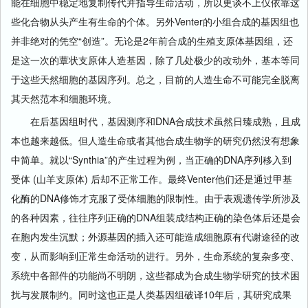
能在细胞中稳定地复制传代并指导生命活动，所以更谈不上仅依靠这
些化合物从头产生有生命的个体。另外Venter的小组合成的基因组也
并非绝对的凭空“创造”。无论是2年前合成的生殖支原体基因组，还
是这一次的蕈状支原体人造基因，除了几处极少的改动外，基本等同
于这些天然细胞的基因序列。总之，目前的人造生命不可能完全脱离
其天然范本和细胞环境。
在后基因组时代，基因测序和DNA合成技术虽然日臻成熟，且成
本也越来越低。但人造生命或者其他合成生物学的研究仍然没有想象
中简单。就以“Synthia”的产生过程为例，当正确的DNA序列移入到
受体 (山羊支原体) 后却不正常工作。最终Venter他们还是通过甲基
化酶的DNA修饰才克服了受体细胞的限制性。由于表观遗传学所涉及
的各种因素，往往序列正确的DNA组装成结构正确的染色体后还是会
在胞内发生沉默；外源基因的插入还可能造成细胞原有代谢途径的改
变，从而影响到正常生命活动的进行。另外，生命系统的复杂多变、
系统中各部件的功能尚不明朗，这些都成为合成生物学研究的技术困
扰与发展制约。同时这也正是人类基因组破译10年后，其研究成果