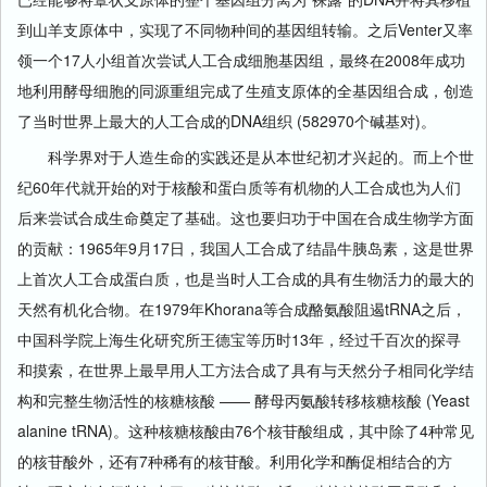
到山羊支原体中，实现了不同物种间的基因组转输。之后Venter又率
领一个17人小组首次尝试人工合成细胞基因组，最终在2008年成功
地利用酵母细胞的同源重组完成了生殖支原体的全基因组合成，创造
了当时世界上最大的人工合成的DNA组织 (582970个碱基对)。
科学界对于人造生命的实践还是从本世纪初才兴起的。而上个世
纪60年代就开始的对于核酸和蛋白质等有机物的人工合成也为人们
后来尝试合成生命奠定了基础。这也要归功于中国在合成生物学方面
的贡献：1965年9月17日，我国人工合成了结晶牛胰岛素，这是世界
上首次人工合成蛋白质，也是当时人工合成的具有生物活力的最大的
天然有机化合物。在1979年Khorana等合成酪氨酸阻遏tRNA之后，
中国科学院上海生化研究所王德宝等历时13年，经过千百次的探寻
和摸索，在世界上最早用人工方法合成了具有与天然分子相同化学结
构和完整生物活性的核糖核酸 —— 酵母丙氨酸转移核糖核酸 (Yeast
alanine tRNA)。这种核糖核酸由76个核苷酸组成，其中除了4种常见
的核苷酸外，还有7种稀有的核苷酸。利用化学和酶促相结合的方