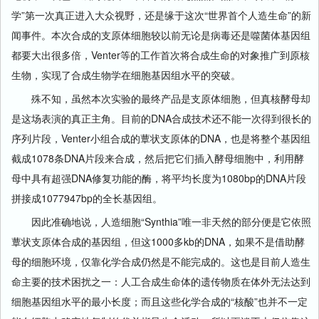
学”第一次真正进入大众视野，还是缘于这次“世界首个人造生命”的新
闻事件。本次合成的支原体细胞较以前无论是病毒还是噬菌体基因组
都要大出很多倍，Venter等的工作首次将合成生命的对象推广到原核
生物，实现了合成生物学在细胞基因组水平的突破。
殊不知，虽然本次实验的最终产品是支原体细胞，但真核酵母却
是这场表演的真正主角。目前的DNA合成技术还不能一次得到很长的
序列片段，Venter小组合成的蕈状支原体的DNA，也是将整个基因组
截成1078条DNA片段来合成，然后把它们插入酵母细胞中，利用酵
母中具有超强DNA修复功能的酶，将平均长度为1080bp的DNA片段
拼接成1077947bp的全长基因组。
因此准确地说，人造细胞“Synthia”唯一非天然的部分便是它依照
蕈状支原体合成的基因组，但这1000多kb的DNA，如果不是借助酵
母的细胞环境，仅靠化学合成仍然是不能完成的。这也是目前人造生
命主要的技术困扰之一：人工合成生命体的遗传物质在体外无法达到
细胞基因组水平的最小长度；而且这些化学合成的“核酸”也并不一定