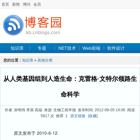
首页
新闻
博问
会员
知识库
专题
.NET技术
Web前端
软件设计
手机开发
软件工程
程序人生
项目管理
数据库
您的位置：
知识库
»
其他分类
最新文章
从人类基因组到人造生命：克雷格·文特尔领路生
命科学
作者: 孙明伟 李寅 高福 来源: 生物工程学报 发布时间: 2012-08-05 14:06 阅读:
5817 次 推荐: 1
原文链接
[收藏]
原文发布于
2010-6-12