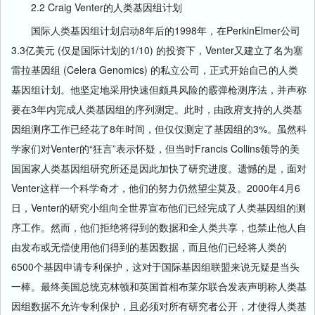
2.2 Craig Venter的人类基因组计划
国际人类基因组计划启动8年后的1998年，在PerkinElmer公司
3.3亿美元 (仅是国际计划的1/10) 的投资下，Venter又建立了名为塞
雷拉基因组 (Celera Genomics) 的私立公司，正式开始自己的人类
基因组计划。他坚定地采用快速但颇具风险的霰弹枪测序法，并声称
要在3年内完成人类基因组的序列测定。此时，由政府支持的人类基
因组测序工作已经花了8年时间，但仅仅测定了基因组的3%。虽然科
学家们对Venter的“狂言”表示怀疑，但当时Francis Collins领导的美
国国家人类基因组研究所还是因此加快了研究进度。遗憾的是，面对
Venter这样一个科学奇才，他们的努力仍然望尘莫及。2000年4月6
日，Venter的研究小组向全世界宣布他们已经完成了人类基因组的测
序工作。然而，他们拒绝将得到的数据和全人类共享，也禁止他人自
由发布或无偿使用他们得到的基因数据，而且他们已经将人类的
6500个基因申请专利保护，这对于国际基因组联盟来说无疑是当头
一棒。最终美国总统克林顿和英国首相布莱尔联合发表声明称人类基
因组数据不允许专利保护，且必须对所有研究者公开，才使得人类基