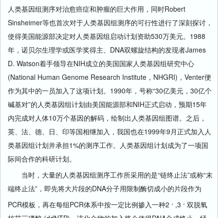
人类基因组测序对治愈癌症和肿瘤的巨大作用，同时Robert
Sinsheimer等也首次对于人类基因组测序的可行性进行了深刻探讨，
使得美国能源部决定对人类基因组启动计划资助530万美元。1988
年，诺贝尔生理学或医学奖得主、DNA双螺旋结构的发现者James
D. Watson着手领导在NIH成立的美国国家人类基因组研究中心
(National Human Genome Research Institute，NHGRI)，Venter便
作为其中的一员加入了这项计划。1990年，号称“30亿美元，30亿个
碱基对”的人类基因组计划由美国能源部和NIH正式启动，预期15年
内完成对人体10万个基因的解码，绘制出人类基因组图谱。之后，
英、法、德、日、印等国相继加入，我国也在1999年9月正式加入人
类基因组计划并承担1%的测序工作。人类基因组计划成为了一项国
际间合作的科研计划。
当时，大量的人类基因组测序工作所采用的是“链终止法”或称“末
端终止法”，即先将大片段的DNA分子用限制酶切成小的片段作为
，
，
PCR模板，再在每组PCR体系中按一定比例掺入一种2
,3
双脱氧
核苷三磷酸 (ddNTP)，该化合物的加入将会使得DNA合成终止。经