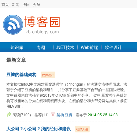
首页
新闻
博问
会员
知识库
专题
.NET技术
Web前端
软件设计
手机开发
软件工程
程序人生
项目管理
数据库
最新文章
最新文章
豆瓣的基础架构
软件设计
本文根据InfoQ中文站对豆瓣洪强宁（@hongqn）的沟通交流整理而成。洪
强宁介绍了豆瓣的架构和组件，并分享了豆瓣基础平台部的一些团队经验。
文中截图来自洪强宁在2013年CTO俱乐部中的分享。 架构 豆瓣整个基础架
构可以粗略的分为在线和离线两大块。在线的部分和大部分网站类似：前面
用LVS做...
阅读(7100)
推荐(11)
架构
豆瓣
发布于
2014-05-25 14:08
大公司？小公司？我的经历和建议
程序人生