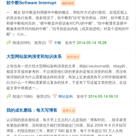
软中断Software Interrupt
编程基础
一、概念 软中断是利用硬件中断的概念，用软件方式进行模拟，实现宏观上
的异步执行效果。很多情况下，软中断和"信号"有些类似，同时，软中断又是
和硬中断相对应的，"硬中断是外部设备对CPU的中断"，"软中断通常是硬中
断服务程序对内核的中断"，"信号则是由内核（或其他进程）对某个进程的中
断"（《Lin...
阅读(5095)
推荐(2)
中断
发布于
2014-05-14 16:28
大型网站架构演变和知识体系
软件设计
之前也有一些介绍大型网站架构演变的文章，例如LiveJournal的、ebay的，
都是非常值得参考的，不过感觉他们讲的更多的是每次演变的结果，而没有
很详细的讲为什么需要做这样的演变，再加上近来感觉有不少同学都很难明
白为什么一个网站需要那么复杂的技术，于是有了写这篇文章的想法，在这
篇文章中将阐述一...
阅读(11586)
推荐(25)
网站架构
发布于
2014-05-14 09:10
我的成长磨练：每天写博客
程序人生
认识我的朋友都知道，每天早上五点到八点是我的「博客时间」，除非家里
有紧急的事情，否则谁也不能打扰我做这门功课。我从 2009 年 6 月开始写
博客，到现在刚好三年，累积了 580 篇文章，每个月有超过 50 万人次阅
览，在 Facebook 上触碰到的更是超过 1,500 万双眼睛。想起来其...