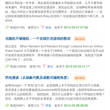
搬回台湾的这一年半来，我从南到北跑遍各大学校园去演讲，几乎只要学校
有来邀约，即使是赔上时间和交通成本，我也会出席。这场网络革命来得很
凶，我认为年轻人有必要知道世界正在往哪里去，并且把自己准备好 ── 还
记得前美国教育部长Richard Riley 的话吗？ 目前最迫切需要的十种工作，在
2004...
阅读(6106)
推荐(31)
创业
发布于
2014-05-07 07:26
当随机不够随机：一个在线扑克游戏的教训
编程基础
英文原文：When Random Isn't Random Enough: Lessons from an Online
Poker Exploit 今天我要讲一个发生于1999年，一个很流行的在线扑克平台的
开发者开发的洗牌软件，带有很微小但很致命的漏洞的故事。虽然这个故事
已经15年了，但它给...
阅读(12629)
推荐(18)
算法
发布于
2014-05-04 21:17
闭包漫谈（从抽象代数及函数式编程角度）
编程基础
如果Google一下“闭包”这个词，会发现网上关于闭包的文章已经不计其数，
甚至很多人将闭包看做面试JavaScript程序员的必考题（虽然闭包和JavaScri
pt没有什么必然联系）。既然如此，我为什么还要写一篇关于闭包的文章呢？
首先，虽然网上关于闭包的文章甚多，但是很少以较为形式化的角度阐...
阅读(9481)
推荐(12)
闭包
发布于
2014-04-28 08:56