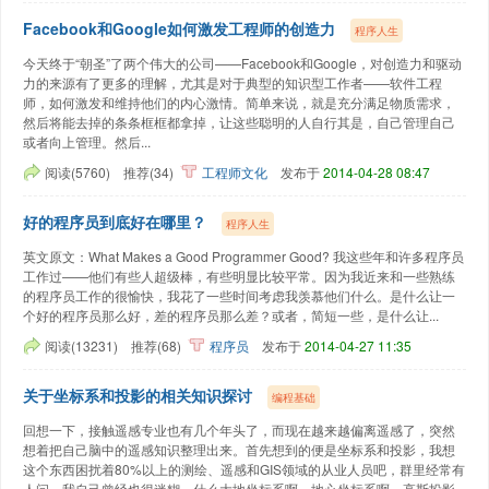
Facebook和Google如何激发工程师的创造力
程序人生
今天终于“朝圣”了两个伟大的公司——Facebook和Google，对创造力和驱动
力的来源有了更多的理解，尤其是对于典型的知识型工作者——软件工程
师，如何激发和维持他们的内心激情。简单来说，就是充分满足物质需求，
然后将能去掉的条条框框都拿掉，让这些聪明的人自行其是，自己管理自己
或者向上管理。然后...
阅读(5760)
推荐(34)
工程师文化
发布于
2014-04-28 08:47
好的程序员到底好在哪里？
程序人生
英文原文：What Makes a Good Programmer Good? 我这些年和许多程序员
工作过——他们有些人超级棒，有些明显比较平常。因为我近来和一些熟练
的程序员工作的很愉快，我花了一些时间考虑我羡慕他们什么。是什么让一
个好的程序员那么好，差的程序员那么差？或者，简短一些，是什么让...
阅读(13231)
推荐(68)
程序员
发布于
2014-04-27 11:35
关于坐标系和投影的相关知识探讨
编程基础
回想一下，接触遥感专业也有几个年头了，而现在越来越偏离遥感了，突然
想着把自己脑中的遥感知识整理出来。首先想到的便是坐标系和投影，我想
这个东西困扰着80%以上的测绘、遥感和GIS领域的从业人员吧，群里经常有
人问，我自己曾经也很迷糊，什么大地坐标系啊、地心坐标系啊、高斯投影