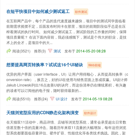
在短平快项目中如何减少测试返工
软件测试
在互联网产品中，每个产品的迭代速度越来越快，项目中的测试同学面临着
前期需求摇摆不定，后面发布时间卡在那里，项目的前期阶段似乎总是在压
榨着测试的执行时间。 如何减少测试返工，测试阶段的工作量的同时，保障
项目质量呢？ 在说下面内容前，我必须感慨下，测试是个伟大的职业，是技
术上的全才，是项目中的大...
阅读(3521)
推荐(3)
测试
发布于
2014-05-20 08:28
想要提高网页转换率？试试这16个UI秘诀
Web前端
优异的用户界面（user interface，UI）让用户用得顺心，从而提高转换率（c
onversion rate），换言之，好的UI在使用与销售层面上形成双赢。UI设计师
Jakub Linowski列出16点改善UI的诀窍，而这份清单仍在继续累积，有兴趣
的读者可以订阅他的电子报，随时获得最新的...
阅读(5510)
推荐(24)
UI
设计
发布于
2014-05-19 08:28
天猫浏览型应用的CDN静态化架构演变
软件设计
在天猫双11活动中，商品详情、店铺等浏览型系统，通常会承受超出日常数
倍甚至数十倍的流量冲击。随着历年来双11流量的大幅增加，每年这些浏览
型系统都要面临容量评估、硬件扩容、性能优化等各类技术挑战。因此，架