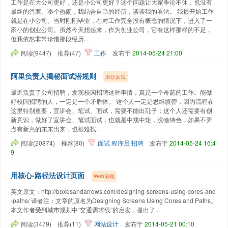
工作是在大公司更好，还是小公司更好？这个问题让大家争论不休，也没有
最终的答案。凑个热闹，我结合自己的经历，谈谈我的看法。 我最开始工作
就是在小公司。当时刚刚毕业，在对工作完全没有概念的情况下，进入了一
家小的创业公司。虽然今天想起来，作为创业公司，它有这样那样的不足，
但我依然非常珍惜那段经历...
阅读(9447)
推荐(47)
工作
发布于
2014-05-24 21:00
阿里负责人揭秘面试潜规则
求职面试
最近负责了公司招聘，发现校园招聘这种事情，真是一个奇葩的工作。能做
好校园招聘的人，一定是一个矛盾体。 这个人一定是思维缜密，因为流程在
这里特别重要，宣讲会、笔试、面试，需要不能出乱子；这个人还需要有创
新意识，做好了宣讲会、笔试面试，也就是中规中矩，没啥特色，如果不弄
点有新意的东东出来，也很难找...
阅读(20874)
推荐(80)
面试
程序员
招聘
发布于
2014-05-24 16:4
9
用核心-路径法设计页面
Web前端
英文原文：http://boxesandarrows.com/designing-screens-using-cores-and
-paths/ 译者注：文章的原名为Designing Screens Using Cores and Paths。
本文作者受到城市规划中“交通需求线”的启发，提出了...
阅读(3479)
推荐(11)
网站设计
发布于
2014-05-21 00:10