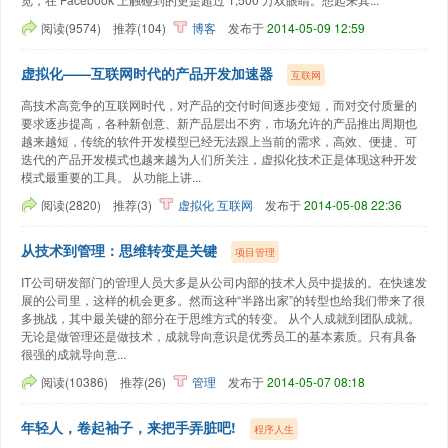
阅读(9574)
推荐(104)
博客
发布于
2014-05-09 12:59
虚拟化——互联网时代的产品开发加速器
互联网
高技术高竞争的互联网时代，对产品的交付时间逐步变短，而对交付质量的
要求逐步提高，各种新创意、新产品层出不穷，市场允许的产品推出周期也
越来越短，传统的软件开发模型已经无法跟上当前的需求，高效、便捷、可
迭代的产品开发模式也越来越为人们所关注，虚拟化技术正是体现这种开发
模式最重要的工具。 从功能上讲...
阅读(2820)
推荐(3)
虚拟化
互联网
发布于
2014-05-08 22:36
从技术到管理：思维转变是关键
项目管理
IT公司研发部门的管理人员大多是从公司内部的技术人员中提拔的。在快速发
展的公司里，这样的机会更多。然而这种“半路出家”的转型也给我们带来了很
多挑战，其中最关键的部分在于思维方式的转变。 从个人成就到团队成就。
无论是做管理还是做技术，成就导向意识是优秀员工的基本素质。只有具备
很强的成就导向意...
阅读(10386)
推荐(26)
管理
发布于
2014-05-07 08:18
年轻人，卷起袖子，来把手弄脏吧!
程序人生