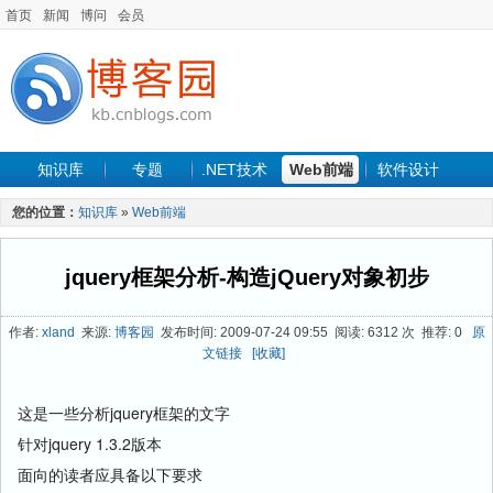
首页
新闻
博问
会员
知识库
专题
.NET技术
Web前端
软件设计
手机开发
软件工程
程序人生
项目管理
数据库
您的位置：
知识库
»
Web前端
最新文章
jquery框架分析-构造jQuery对象初步
作者:
xland
来源:
博客园
发布时间: 2009-07-24 09:55 阅读: 6312 次 推荐: 0
原
文链接
[收藏]
这是一些分析jquery框架的文字
针对jquery 1.3.2版本
面向的读者应具备以下要求