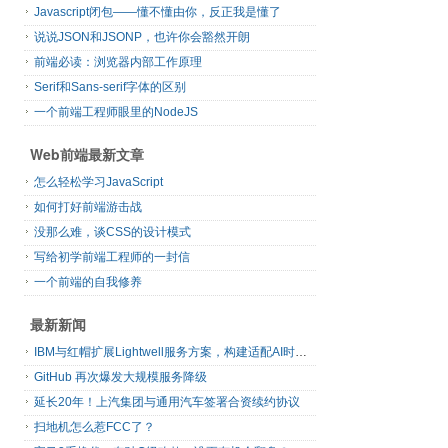
Javascript闭包——懂不懂由你，反正我是懂了
说说JSON和JSONP，也许你会豁然开朗
前端必读：浏览器内部工作原理
Serif和Sans-serif字体的区别
一个前端工程师眼里的NodeJS
Web前端最新文章
怎么轻松学习JavaScript
如何打好前端游击战
没那么难，谈CSS的设计模式
写给初学前端工程师的一封信
一个前端的自我修养
最新新闻
IBM与红帽扩展Lightwell服务方案，构建适配AI时代开源生态的可信基础设施
GitHub 再次爆发大规模服务降级
延长20年！上汽集团与通用汽车签署合资续约协议
扫地机怎么惹FCC了？