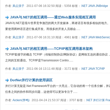
作者:
风尘浪子
2011-07-06 16:32:50 阅读：5358 标签：
.NET
JAVA
JNBridge
JAVA与.NET的相互调用——通过Web服务实现相互调用
JAVA与.NET是现今世界竞争激烈的两大开发媒体，两者语言有很多相似的地
要使用两种语言进行集成开发。而很多的开发人员都会......
作者:
风尘浪子
2011-07-06 16:31:10 阅读：4961 标签：
.NET
JAVA
WebServi
JAVA与.NET的相互调用——TCP/IP相互调用基本架构
TCP/IP套接字的概念 TCP/IP（传输控制协议/网际协议）是网络互连的通信
之间的互联通信。TCP/IP是Transmission Contro......
作者:
风尘浪子
2011-06-16 13:11:48 阅读：3172 标签：
.NET
JAVA
TCP/IP
DotNet并行计算的使用误区
并行计算无疑是.Net Framework平台的一大亮点，它自动的将一个任务分解
任务之间的协作和同步问题，这使得可以更加专注于......
作者:
Aicken(李鸣)
2011-04-24 21:53:37 阅读：3707 标签：
.NET
并行计算
Fr