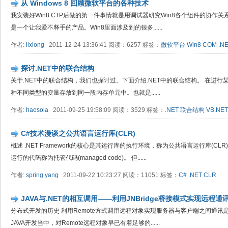
从 Windows 8 回顾微软平台的各种技术
我安装好Win8 CTP后做的第一件事情就是用调试器研究Win8各个组件的协作关
是一个让我爱不释手的产品。Win8里面涉及到的很多......
作者:
lixiong
2011-12-24 13:36:41 阅读：6257 标签：
微软平台
Win8
COM
.N
探讨.NET中的联合结构
关于.NET中的联合结构，我们也探讨过。下面介绍.NET中的联合结构。 在进
种不同类型的变量存放到同一段内存单元中。也就是......
作者:
haosola
2011-09-25 19:58:09 阅读：3529 标签：
.NET
联合结构
VB.NET
C#技术漫谈之公共语言运行库(CLR)
概述 .NET Framework的核心是其运行库的执行环境，称为公共语言运行库(CL
运行的代码称为托管代码(managed code)。 但......
作者:
spring yang
2011-09-22 10:23:27 阅读：11051 标签：
C#
.NET
CLR
JAVA与.NET的相互调用——利用JNBridge桥接模式实现远程通
分布式开发的历史 利用Remote方式调用远程对象实现服务器与客户端之间通讯
JAVA开发当中，对Remote远程对象早已有着足够的......