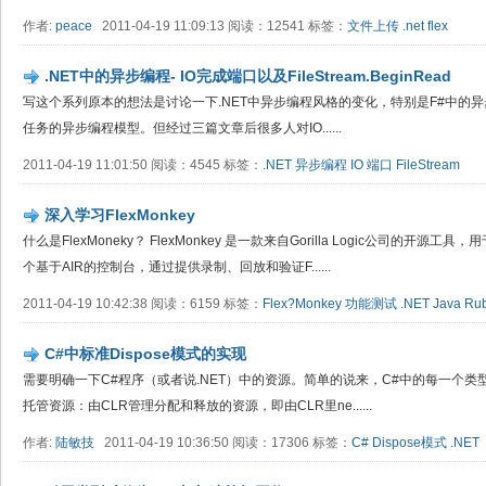
作者:
peace
2011-04-19 11:09:13 阅读：12541 标签：
文件上传
.net
flex
.NET中的异步编程- IO完成端口以及FileStream.BeginRead
写这个系列原本的想法是讨论一下.NET中异步编程风格的变化，特别是F#中的异步工
任务的异步编程模型。但经过三篇文章后很多人对IO......
2011-04-19 11:01:50 阅读：4545 标签：
.NET
异步编程
IO
端口
FileStream
深入学习Flex​Monkey
什么是FlexMoneky？ FlexMonkey 是一款来自Gorilla Logic公司的开源
个基于AIR的控制台，通过提供录制、回放和验证F......
2011-04-19 10:42:38 阅读：6159 标签：
Flex?Monkey
功能测试
.NET
Java
Ru
C#中标准Dispose模式的实现
需要明确一下C#程序（或者说.NET）中的资源。简单的说来，C#中的每一个
托管资源：由CLR管理分配和释放的资源，即由CLR里ne......
作者:
陆敏技
2011-04-19 10:36:50 阅读：17306 标签：
C#
Dispose模式
.NET