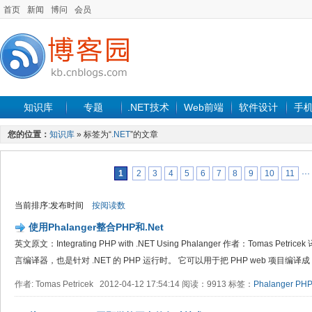
首页
新闻
博问
会员
知识库
专题
.NET技术
Web前端
软件设计
手
您的位置：
知识库
» 标签为“
.NET
”的文章
1
2
3
4
5
6
7
8
9
10
11
···
当前排序:发布时间
按阅读数
使用Phalanger整合PHP和.Net
英文原文：Integrating PHP with .NET Using Phalanger 作者：Tomas Petri
言编译器，也是针对 .NET 的 PHP 运行时。 它可以用于把 PHP web 项目编译成 .N
作者: Tomas Petricek 2012-04-12 17:54:14 阅读：9913 标签：
Phalanger
PH