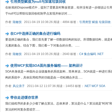
引用类型赋值为null与加速垃圾回收
在标准的Dispose模式中，提到了需要及时释放资源，却并没有进一步细说让引用
于null可以帮助垃圾回收机制早点发现并标识对......
作者:
陆敏技
2011-04-19 10:36:26 阅读：4894 标签：
引用类型
赋值
垃圾回收
在C#中选择正确的集合进行编码
要选择正确的集合，我们首先要了解一些数据结构的知识。所谓数据结构，就是
元素的集合。结合下图，我们看一下对集合的分类。 ......
作者:
陆敏技
2011-04-19 10:35:26 阅读：2640 标签：
C#
集合编码
.NET
使用WCF实现SOA面向服务编程—— 架构设计
SOA本身就是一种面向企业级服务的系统架构，简单来说，SOA就是一种进行系
构的系统中，具体应用程序的功能是由 一些松耦合并且......
作者:
风尘浪子
2011-04-12 11:07:36 阅读：14453 标签：
.NET
WCF
SOA
带你走进缓存世界
我们搞程序的多多少少都了解点算法。总体来讲，算法是什么？算法就是“时间”和
算法的时间复杂度或空......