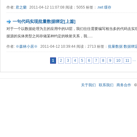
作者:
君之蘭
2011-04-12 11:07:08 阅读：5055 标签：
.net
缓存
一句代码实现批量数据绑定[上篇]
对于一个以数据处理为主的应用中的UI层，我们往往需要编写相当多的代码去实
据源的实体类型之间存储某种约定的映射关系，我......
作者:
※森林小居※
2011-04-12 10:39:44 阅读：2713 标签：
批量数据
数据绑
1
2
3
4
5
6
7
8
9
10
11
···
关于我们
联系我们
商务合作
©