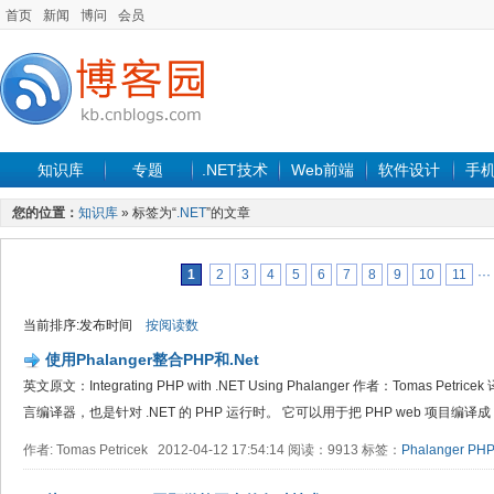
首页
新闻
博问
会员
知识库
专题
.NET技术
Web前端
软件设计
手
您的位置：
知识库
» 标签为“
.NET
”的文章
1
2
3
4
5
6
7
8
9
10
11
···
当前排序:发布时间
按阅读数
使用Phalanger整合PHP和.Net
英文原文：Integrating PHP with .NET Using Phalanger 作者：Tomas Petri
言编译器，也是针对 .NET 的 PHP 运行时。 它可以用于把 PHP web 项目编译成 .N
作者: Tomas Petricek 2012-04-12 17:54:14 阅读：9913 标签：
Phalanger
PH