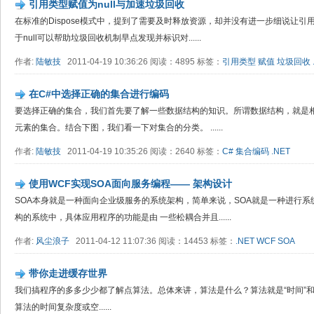
引用类型赋值为null与加速垃圾回收
在标准的Dispose模式中，提到了需要及时释放资源，却并没有进一步细说让引用
于null可以帮助垃圾回收机制早点发现并标识对......
作者:
陆敏技
2011-04-19 10:36:26 阅读：4895 标签：
引用类型
赋值
垃圾回收
在C#中选择正确的集合进行编码
要选择正确的集合，我们首先要了解一些数据结构的知识。所谓数据结构，就是
元素的集合。结合下图，我们看一下对集合的分类。 ......
作者:
陆敏技
2011-04-19 10:35:26 阅读：2640 标签：
C#
集合编码
.NET
使用WCF实现SOA面向服务编程—— 架构设计
SOA本身就是一种面向企业级服务的系统架构，简单来说，SOA就是一种进行系
构的系统中，具体应用程序的功能是由 一些松耦合并且......
作者:
风尘浪子
2011-04-12 11:07:36 阅读：14453 标签：
.NET
WCF
SOA
带你走进缓存世界
我们搞程序的多多少少都了解点算法。总体来讲，算法是什么？算法就是“时间”和
算法的时间复杂度或空......