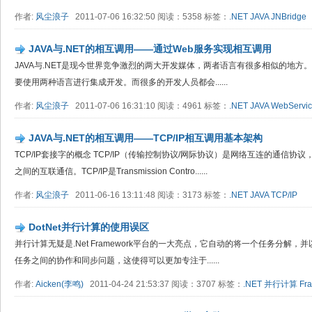
作者:
风尘浪子
2011-07-06 16:32:50 阅读：5358 标签：
.NET
JAVA
JNBridge
JAVA与.NET的相互调用——通过Web服务实现相互调用
JAVA与.NET是现今世界竞争激烈的两大开发媒体，两者语言有很多相似的地
要使用两种语言进行集成开发。而很多的开发人员都会......
作者:
风尘浪子
2011-07-06 16:31:10 阅读：4961 标签：
.NET
JAVA
WebServi
JAVA与.NET的相互调用——TCP/IP相互调用基本架构
TCP/IP套接字的概念 TCP/IP（传输控制协议/网际协议）是网络互连的通信
之间的互联通信。TCP/IP是Transmission Contro......
作者:
风尘浪子
2011-06-16 13:11:48 阅读：3173 标签：
.NET
JAVA
TCP/IP
DotNet并行计算的使用误区
并行计算无疑是.Net Framework平台的一大亮点，它自动的将一个任务分解
任务之间的协作和同步问题，这使得可以更加专注于......
作者:
Aicken(李鸣)
2011-04-24 21:53:37 阅读：3707 标签：
.NET
并行计算
Fr