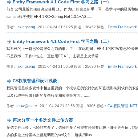
Entity Framework 4.1 Code First 学习之路（一）
前言 公司最近的项目决定使用EF。作为EF的完全新手，写一些学习中的经历和
sample程序使用EF 4.1RC+Spring.Net 1.3.1+AS......
作者:
jiaxingseng
2011-04-24 21:51:25 阅读：38452 标签：
Entity Framework
Entity Framework 4.1 Code First 学习之路（二）
写系列的上一篇已经是很久之前的事儿了= =在此期间，EF 4.1的RTW都已经出来了
不是我懒，工作中也在一直使用EF 4.1。主要是上次承诺......
作者:
jiaxingseng
2011-04-24 21:50:59 阅读：25080 标签：
Entity Framework
C#权限管理和设计浅谈
权限管理是很多软件中相当重要的一个模块它的设计的好坏直接影响到软件的安
以及代码中权限判断的复杂程度和效率等方面。......
作者:
know@more
2011-04-24 21:33:56 阅读：9306 标签：
C#
权限管理
.NET
再次分享一个多选文件上传方案
多选文件上传，已经非常多了，选择性多了可能有时候要比较下哪个更合适，结
多的多选上传基本上都是调用的swf文件，确实用flas......