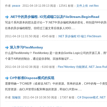
作者:
peace
2011-04-19 11:09:13 阅读：12541 标签：
文件上传
.net
flex
.NET中的异步编程- IO完成端口以及FileStream.BeginRead
写这个系列原本的想法是讨论一下.NET中异步编程风格的变化，特别是F#中的异步工
任务的异步编程模型。但经过三篇文章后很多人对IO......
2011-04-19 11:01:50 阅读：4545 标签：
.NET
异步编程
IO
端口
FileStream
深入学习Flex​Monkey
什么是FlexMoneky？ FlexMonkey 是一款来自Gorilla Logic公司的开源
个基于AIR的控制台，通过提供录制、回放和验证F......
2011-04-19 10:42:38 阅读：6160 标签：
Flex?Monkey
功能测试
.NET
Java
Ru
C#中标准Dispose模式的实现
需要明确一下C#程序（或者说.NET）中的资源。简单的说来，C#中的每一个
托管资源：由CLR管理分配和释放的资源，即由CLR里ne......
作者:
陆敏技
2011-04-19 10:36:50 阅读：17307 标签：
C#
Dispose模式
.NET