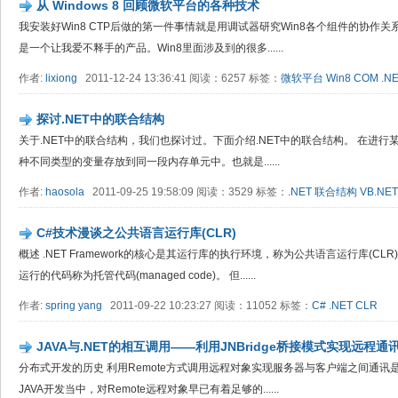
从 Windows 8 回顾微软平台的各种技术
我安装好Win8 CTP后做的第一件事情就是用调试器研究Win8各个组件的协作关
是一个让我爱不释手的产品。Win8里面涉及到的很多......
作者:
lixiong
2011-12-24 13:36:41 阅读：6257 标签：
微软平台
Win8
COM
.N
探讨.NET中的联合结构
关于.NET中的联合结构，我们也探讨过。下面介绍.NET中的联合结构。 在进
种不同类型的变量存放到同一段内存单元中。也就是......
作者:
haosola
2011-09-25 19:58:09 阅读：3529 标签：
.NET
联合结构
VB.NET
C#技术漫谈之公共语言运行库(CLR)
概述 .NET Framework的核心是其运行库的执行环境，称为公共语言运行库(CL
运行的代码称为托管代码(managed code)。 但......
作者:
spring yang
2011-09-22 10:23:27 阅读：11052 标签：
C#
.NET
CLR
JAVA与.NET的相互调用——利用JNBridge桥接模式实现远程通
分布式开发的历史 利用Remote方式调用远程对象实现服务器与客户端之间通讯
JAVA开发当中，对Remote远程对象早已有着足够的......