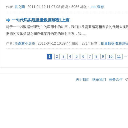
作者:
君之蘭
2011-04-12 11:07:08 阅读：5056 标签：
.net
缓存
一句代码实现批量数据绑定[上篇]
对于一个以数据处理为主的应用中的UI层，我们往往需要编写相当多的代码去实
据源的实体类型之间存储某种约定的映射关系，我......
作者:
※森林小居※
2011-04-12 10:39:44 阅读：2714 标签：
批量数据
数据绑
1
2
3
4
5
6
7
8
9
10
11
···
关于我们
联系我们
商务合作
©