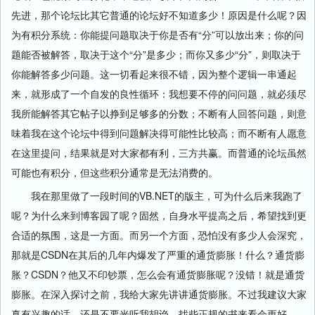
先进，那个论坛比其它普通的论坛好不知道多少！原因是什么呢？因
为有积分系统：你能提问题取决于你是否有“分”可以放出来；你的问
题能否被解答，取决于这个“分”是多少；而你又多少“分”，则取决于
你能解答多少问题。这一切看起来很不错，因为整个逻辑一串通起
来，就形成了一个自发的良性循环：我想要不停的问问题，就必须尽
我所能解答其它帖子以挣到足够多的分数；不断有人回答问题，则意
味着我在这个论坛中得到问题解决得可能性比较高；而不断有人愿意
在这里提问，结果就是对大家都有利，三方共赢。而普通的论坛虽然
可能也有积分，但这些积分通常是无法消费的。
我在那里做了一段时间的VB.NET的版主，可为什么后来我跑了
呢？为什么来到博客园了呢？固然，自身水平提高之后，希望找到更
合适的氛围，这是一方面。而另一个方面，恐怕没有多少人会深究，
那就是CSDN在其后的几年内爆发了严重的通货膨胀！什么？通货膨
胀？CSDN？他又不印钞票，怎么会有通货膨胀呢？没错！就是通货
膨胀。在深入探讨之前，我给大家先讲讲通货膨胀。不过我建议大家
真有兴趣的话，还是不要光听我胡诌，找些正规的书来看会更好。