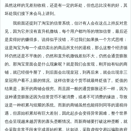
虽然这样的无差别收税，还是有一定的坏处，但也总比没有的好，其
坏处我们接下来会马上讲到。
我前面还提到了淘宝的信誉系统，估计有人会在这点上持反对意
见，因为它并没有直升机撒钱，每个用户都均等的增加信誉，最后还
是卖得好的赚得多。说得似乎没错，不过我们如果换一个方式思维：
这是淘宝为每一个成功卖出的商品所支付的退税，那么这整个经济循
环仍然还是不平衡的，仍然和直升机撒钱差别不大，仍然会通货膨胀
的。那淘宝里面会是什么现象呢？就是我们会发现，刚开始有钻的商
铺，就已经很牛掰了，到后面会出现皇冠，到再后来，就会出现非三
皇冠用户看不上眼的情况。这样信誉这个货币就最终贬值了。贬值的
结果是，新开的商铺会很穷。而且跟一般的通货膨胀还不一样，因为
这种通货膨胀还因为信誉货币不被消费，或者不可消费的缘故，导致
这是一种积累与炫耀的系统。而新的商铺虽然也能得到同等的退税待
遇，但原始积累却有巨大差别，因此起步会变得异常困难，整个世界
也会呈现越来越厉害的寡头垄断情况。而新商铺要打破这种垄断，就
会采取非常手段来完成原始积累。比如说，采取虚假交易以骗取政府