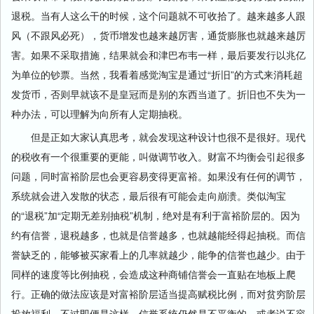
退税。当有人这么干的时候，这个问题就不可收拾了。越来越多人跟
风（不跟风必死），货币增发也越来越厉害，通货膨胀也就越来越厉
害。如果不采取措施，结果就会和津巴布韦一样，最后要发行以兆亿
为单位的钞票。当然，我看着感觉淘宝是通过“折旧”的方式来消耗超
发货币，否则早就该不是皇冠而是别的东西当道了。折旧也不失为一
种办法，可以理解为向所有人定期抽税。
但是正如大家认真思考，就会发现这种设计也很不是很好。现代
的税收有一个很重要的更能，叫做调节收入。财富不均衡会引起很多
问题，同时富裕阶层也会更容易变得更富裕。如果没有任何的调节，
系统就会进入发散的状态，最后很有可能会走向崩溃。类似淘宝
的“退税”加“定期无差别抽税”机制，绝对是有利于富裕阶层的。因为
约有信誉，退税越多，也就是信誉越多，也就越能经得起抽税。而信
誉缺乏的，能够被买家看上的几率就越少，能争的信誉也越少。由于
同样的速度等比例抽税，会造成这种商铺信誉会一直贴在地板上爬
行。正确的做法应该是对富裕阶层适当提高赋税比例，而对贫穷阶层
投放福利。不过即便是这样，信誉系统仍然是不平衡的，或者说不容