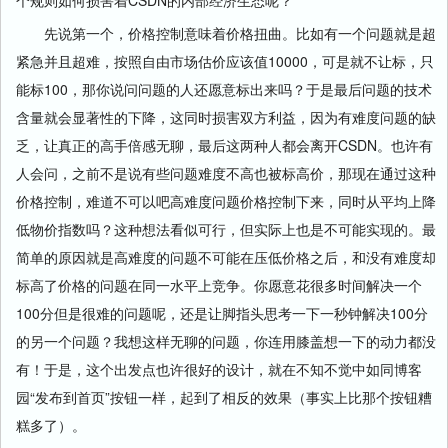
个规则如何损害着CSDN的内部经济生态呢？
先说第一个，价格控制意味着价格扭曲。比如有一个问题就是超
紧急并且超难，按照自由市场估价应该值10000，可是就不让标，只
能标100，那你说问问题的人还愿意标出来吗？于是最后问题的技术
含量就会显著性的下降，这同时损害双方利益，因为有难度问题的缺
乏，让真正的高手倍感无聊，最后这两种人都会离开CSDN。也许有
人会问，之前不是说有些问题难度不高也被标高价，那现在通过这种
价格控制，难道不可以吧高难度问题价格控制下来，同时从平均上降
低物价指数吗？这种想法看似可行，但实际上也是不可能实现的。最
简单的原因就是高难度的问题不可能在压低价格之后，和没有难度却
标高了价格的问题在同一水平上竞争。你愿意花很多时间解决一个
100分但是很难的问题呢，还是让脚指头思考一下一秒钟解决100分
的另一个问题？我想这样无聊的问题，你连用膝盖想一下的动力都没
有！于是，这个出发点也许很好的设计，就在不知不觉中如同博客
园“发布到首页”按钮一样，起到了相反的效果（事实上比那个按钮糟
糕多了）。