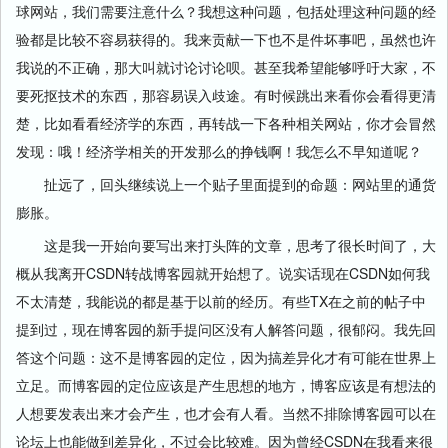
球网站，我们需要注意什么？我想这种问题，包括处理这种问题的经
验都是比较不容易获得的。我来贡献一下也不是件坏事吧，虽然也许
我说的不正确，那大叫就讨论讨论呗。甚至我希望能够呼吁大家，不
要死抠技术的东西，那容易误入歧途。有时候跳出来看你会看得更清
楚，比如看看经济学的东西，再转战一下各种相关网站，你才会冒然
发现：哦！经济学相关的开发那么的挣钱啊！我怎么不早知道呢？
扯远了，回头继续说上一个贴子里面提到的命题：网站里的通货
膨胀。
这是我一开始向要写出来打头阵的文章，思考了很长时间了，大
概从我离开CSDN转战博客园就开始想了。说实话现在CSDN如何我
不太清楚，我能说的都是基于以前的经历。有些TX在之前的帖子中
提到过，现在博客园的新手提问区没有人解答问题，很郁闷。我先回
答这个问题：这不是博客园的定位，因为搞差异化才有可能在世界上
立足。而博客园的定位应该是产生思想的地方，博客应该是有想法的
人想要发表出来才会产生，也才会有人看。当然不排除博客园可以在
论坛上也能做到差异化，不过会比较难。因为曾经CSDN在我看来很