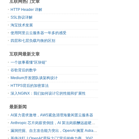
互联网热门文章
HTTP Header 详解
SSL协议详解
淘宝技术发展
使用阿里云云服务器一年多的感受
四层和七层负载均衡的区别
互联网最新文章
一个故事看懂“区块链”
谷歌背后的数学
Medium开发团队谈架构设计
HTTPS背后的加密算法
深入NGINX：我们如何设计它的性能和扩展性
最新新闻
AI算力需求激增，AWS紧急清理海量闲置云服务器
Anthropic 芯片岗薪资倒挂，AI 算法岗薪酬远超硬件工程师
漏洞挖掘、自主攻击能力突出，OpenAI 搁置 Astra 模型发布
英伟达盯上OpenAI“星际之门”背后的电力商，30亿美元直接入股