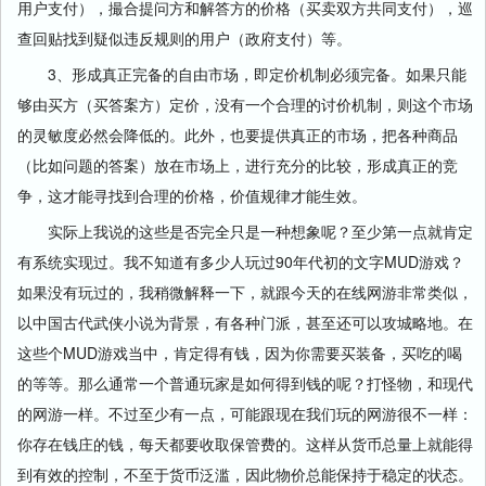
用户支付），撮合提问方和解答方的价格（买卖双方共同支付），巡
查回贴找到疑似违反规则的用户（政府支付）等。
3、形成真正完备的自由市场，即定价机制必须完备。如果只能
够由买方（买答案方）定价，没有一个合理的讨价机制，则这个市场
的灵敏度必然会降低的。此外，也要提供真正的市场，把各种商品
（比如问题的答案）放在市场上，进行充分的比较，形成真正的竞
争，这才能寻找到合理的价格，价值规律才能生效。
实际上我说的这些是否完全只是一种想象呢？至少第一点就肯定
有系统实现过。我不知道有多少人玩过90年代初的文字MUD游戏？
如果没有玩过的，我稍微解释一下，就跟今天的在线网游非常类似，
以中国古代武侠小说为背景，有各种门派，甚至还可以攻城略地。在
这些个MUD游戏当中，肯定得有钱，因为你需要买装备，买吃的喝
的等等。那么通常一个普通玩家是如何得到钱的呢？打怪物，和现代
的网游一样。不过至少有一点，可能跟现在我们玩的网游很不一样：
你存在钱庄的钱，每天都要收取保管费的。这样从货币总量上就能得
到有效的控制，不至于货币泛滥，因此物价总能保持于稳定的状态。