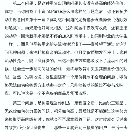
第二个问题，是这种重复出现的问题其实没有很高的经济价值。
你想，当你回答了十遍int.Parse怎么用这样的问题之后，你还有多少
动力愿意回答第十一遍？你对这种问题的定价也会逐渐降低（边际效
用递减）。而规定恰好与此相反，这种问题不仅没有收敛，还有泛滥
的趋势（因为新手永远是不停的加入到市场中，如同刚毕业的大学生
一样）。而且似乎被用来解决流动性泛滥了——寄希望于通过允许询
问无聊问题，来消耗掉多余的流动性。但只要货币增发不停止，这种
流动性是不可能彻底解决的。当这种解决方式也吸收不了流动性的时
候，还会进一步抬高问题的价格，最终导致货币失去其衡量价值的功
能。当然，准确地说，这里面还有一个定价机制不合理的问题，即价
格无法由供给答案方主动参与定价，只能够被动的通过不参与来响
应。可以说这是一个不完备的商品及货币市场。
第三个问题，是你发现当你到达一定程度之后，比如说三颗星，
无论你如何努力回答问题，积分如何高，最后就是不能通过这种努力
来换取更高的级别时，你就会不再愿意回答问题。这时候就会反过来
导致货币价值彻底丧失——那些一直爬升到三颗星的用户，最后一头