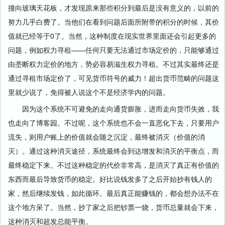
撞向玻璃天花板，才发现原来那些积分到最后是没有意义的，以前的
努力几乎白费了。当他们在看到问题后面所附带的积分的时候，其价
值就已经等于0了。当然，这种制度在现实世界里面还会引起更多的
问题，例如权力寻租——任何只要无法通过市场定价的，只能够通过
由垄断权力定价的地方，势必容易滋生权力寻租。不过其实最终还是
通过寻租市场定价了，可见货币符号的威力！超出货币范畴的问题这
里就少说了，免得被人说这个不是经济学内的问题。
因为这个系统不可避免的走向通货膨胀，进而走向货币失效，我
也走向了博客园。不过呢，这个系统也不会一直恶化下去，只要用户
流失，则用户账上的价值就会随之沉淀，最终被消灭（价值的消
灭）。通过这种消灭途径，系统最终会到达增发和消灭的平衡点，而
最终稳定下来。不过这种稳定的代价非常高，是消灭了真正有价值的
东西而最后导致货币的稳定。好比说钱发多了之后开始抄有钱人的
家，然后继续发钱，如此循环。最后真正能赚钱的，都会想办法不在
这个地方呆了。当然，抄了家之后把钞票一烧，货币总量就会下来，
这种消灭和超发总能平衡。