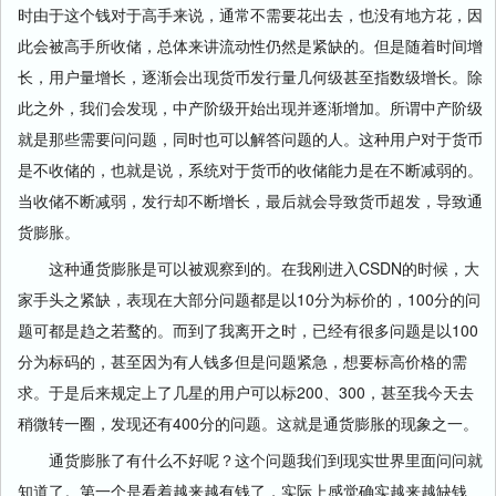
时由于这个钱对于高手来说，通常不需要花出去，也没有地方花，因
此会被高手所收储，总体来讲流动性仍然是紧缺的。但是随着时间增
长，用户量增长，逐渐会出现货币发行量几何级甚至指数级增长。除
此之外，我们会发现，中产阶级开始出现并逐渐增加。所谓中产阶级
就是那些需要问问题，同时也可以解答问题的人。这种用户对于货币
是不收储的，也就是说，系统对于货币的收储能力是在不断减弱的。
当收储不断减弱，发行却不断增长，最后就会导致货币超发，导致通
货膨胀。
这种通货膨胀是可以被观察到的。在我刚进入CSDN的时候，大
家手头之紧缺，表现在大部分问题都是以10分为标价的，100分的问
题可都是趋之若鹜的。而到了我离开之时，已经有很多问题是以100
分为标码的，甚至因为有人钱多但是问题紧急，想要标高价格的需
求。于是后来规定上了几星的用户可以标200、300，甚至我今天去
稍微转一圈，发现还有400分的问题。这就是通货膨胀的现象之一。
通货膨胀了有什么不好呢？这个问题我们到现实世界里面问问就
知道了。第一个是看着越来越有钱了，实际上感觉确实越来越缺钱