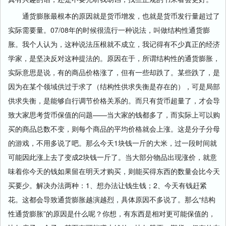
通货膨胀最根本的原因就是货币增发，也就是货币发行量超过了
实际需要量。07/08年的时候很流行一种说法，叫做结构性通货膨
胀。我个人认为，这种说法压根就不成立，我记得有不少真正的经济
学家，是坚决反对这种提法的。原因在于，所谓结构性的通货膨胀，
实际意思是说，有的商品价格涨了，但有一些却跌了。某些跌了，是
因为在某个领域供过于求了（结构性供求失衡是存在的），可是局部
供求失衡，是能够自行调节价格关系的。而只有货币超量了，才会导
致大家思考货币保值的问题——当大家的钱都多了，而实际上可以购
买的商品总数不变，则每个商品的平均价格就会上涨。这是分子分母
的游戏，不用多说了吧。那么今天1块钱一斤的大米，过一段时间就
可能因此涨上去了变成2块钱一斤了。当大部分物品出现涨价，就意
味着你今天的钱如果留在明天才购买，则能买得东西的数量会比今天
买要少。解决办法两种：1、想办法让钱生钱；2、今天有钱赶紧
花。这都会导致通货膨胀越演越烈，具体原因不多说了。那么“结构
性通货膨胀”的原因是什么呢？你想，有东西是相对更可能保值的，