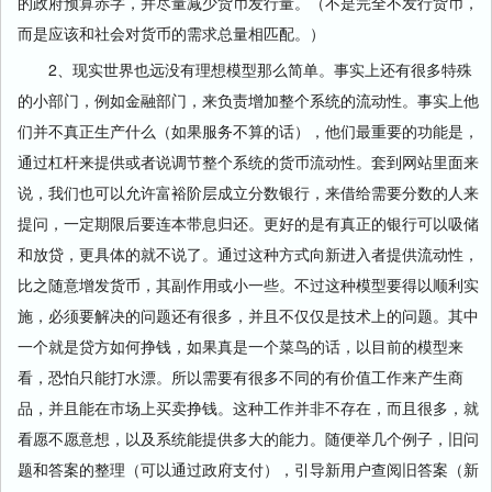
的政府预算赤字，并尽量减少货币发行量。（不是完全不发行货币，
而是应该和社会对货币的需求总量相匹配。）
2、现实世界也远没有理想模型那么简单。事实上还有很多特殊
的小部门，例如金融部门，来负责增加整个系统的流动性。事实上他
们并不真正生产什么（如果服务不算的话），他们最重要的功能是，
通过杠杆来提供或者说调节整个系统的货币流动性。套到网站里面来
说，我们也可以允许富裕阶层成立分数银行，来借给需要分数的人来
提问，一定期限后要连本带息归还。更好的是有真正的银行可以吸储
和放贷，更具体的就不说了。通过这种方式向新进入者提供流动性，
比之随意增发货币，其副作用或小一些。不过这种模型要得以顺利实
施，必须要解决的问题还有很多，并且不仅仅是技术上的问题。其中
一个就是贷方如何挣钱，如果真是一个菜鸟的话，以目前的模型来
看，恐怕只能打水漂。所以需要有很多不同的有价值工作来产生商
品，并且能在市场上买卖挣钱。这种工作并非不存在，而且很多，就
看愿不愿意想，以及系统能提供多大的能力。随便举几个例子，旧问
题和答案的整理（可以通过政府支付），引导新用户查阅旧答案（新