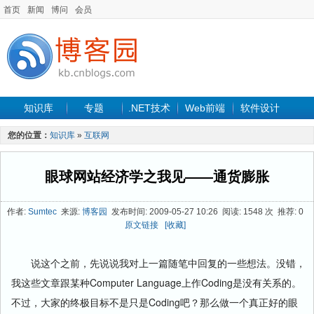
首页
新闻
博问
会员
知识库
专题
.NET技术
Web前端
软件设计
手机开发
软件工程
程序人生
项目管理
数据库
您的位置：
知识库
»
互联网
最新文章
眼球网站经济学之我见——通货膨胀
作者:
Sumtec
来源:
博客园
发布时间: 2009-05-27 10:26 阅读: 1548 次 推荐: 0
原文链接
[收藏]
说这个之前，先说说我对上一篇随笔中回复的一些想法。没错，
我这些文章跟某种Computer Language上作Coding是没有关系的。
不过，大家的终极目标不是只是Coding吧？那么做一个真正好的眼