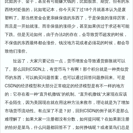
比如房子、金子，甚至有可能赚大钱的，比如股票、期货。但有的东
西绝对贬值的，比如笔记本，你今天买了过18个月就基本认为是废
塑料了。那当然资金会更亲睐保值的东西了，于是保值的涨得厉害，
而且是一开始就涨。而非保值的涨得少，甚至如果供过于求还有可能
下跌。但是无论如何，由于办法2的存在，会导致货币超发的时候，
不保值的东西最终都会涨价。钱没地方花或者必须花的时候，都会导
致他们涨价。
扯远了，大家只要记住一点，货币增发会导致通货膨胀就可以
了。那么回到CSDN上，有货币马？有啊！那个积分就是一种类似货
币的东西，可以购买问题答案，也可以通过回答问题挣回来。可是
CSDN的经济模型和大部分正常稳定的经济模型是有不一样的地方
的：它存在着一种“直升机撒钱”的机制。“直升机撒钱”大家现在应该
不会陌生，因为美国现在就在用这种方法来救市，理论就是为了增加
市场货币流动性。有点深了不是？好，回到CSDN的例子就不是那么
难理解了：如果大家一注册都没有分数，如何提问呢？在如果新注册
的恰好是菜鸟，什么问题都回答不了，如何挣钱呢？或者菜鸟们总是