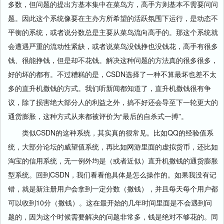
多数，但问题的提出方基本集中在菜鸟方，高手方则基本不需要问问
题。因此这个系统像要在主办方所希望的活跃氛围下运行，是动态不
平衡的系统，或者说分数总是主要从菜鸟流向高手的。那这个系统就
会遭遇严重的流动性紧缺，或者说菜鸟没钱挣也没钱花，高手有很多
钱、很能挣钱，但是却不花钱。解决这种问题的方法真的很多很多，
好的坏的都有。不过糟糕的是，CSDN选择了一种不算最坏也差不太
多的直升机撒钱的方式。我们听新闻都知道了，直升机撒钱很有争
议，除了损害绝大部分人的利益之外，搞不好还会导至下一轮更大的
通货膨胀，这种方式从来都被评价为“最后的自杀式一搏”。
类似CSDN的这种系统，其实真的很常见。比如QQ的经验值系
统，大部分论坛的威望值系统，再比如网游里面的虚拟货币，还比如
淘宝的信用系统，无一例外均是（或者近似）直升机撒钱的通货膨胀
型系统。回到CSDN，我们看看他具体是怎么操作的。如果我没有记
错，就是新注册用户会拿到一定分数（撒钱），并且每天每个用户都
可以收到10分（撒钱）。这在最开始的几年时间里面是不会遇到问
题的，因为这个时候需要解决的问题非常多，钱是绝对不够花的。同