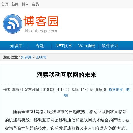
首页
新闻
博问
会员
知识库
专题
.NET技术
Web前端
软件设计
手机开发
软件工程
程序人生
项目管理
数据库
您的位置：
知识库
»
互联网
最新文章
洞察移动互联网的未来
作者: 李海刚 发布时间: 2010-03-01 14:26 阅读: 1482 次 推荐: 0
原文链接
[收
藏]
随着全球3G网络和无线城市的日趋成熟，移动互联网将面临新
的机遇与挑战。移动互联网是移动通信和互联网技术结合的产物，被
称为革命性的通信技术。它的发展成熟将改变人们传统的沟通方式。