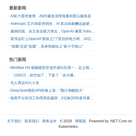
最新新闻
AI算力需求激增，AWS紧急清理海量闲置云服务器
Anthropic 芯片岗薪资倒挂，AI 算法岗薪酬远超硬件工程师
漏洞挖掘、自主攻击能力突出，OpenAI 搁置 Astra 模型发布
英伟达盯上OpenAI“星际之门”背后的电力商，30亿美元直接入股
“借脑”还是“造脑”，具身智能站上“新十字路口”
热门新闻
MiniMax H3 视频模型登顶开源社区第一，定义视频模型领域“斩杀线”
「1000万」的竹知了，下架了「余大嘴」
无人再议AI六小龙
DeepSeek预告API价格上涨：“预计涨幅较大”
电商平台前员工利用系统漏洞，0元购3000多件家电！
关于我们
联系我们
商务合作
© 2026
博客园
Powered by .NET Core on
Kubernetes