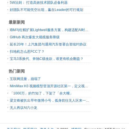
5W法则： 打造高效技术团队必备利器
好团队不可能凭空出现，赢在Leader的可行规划
最新新闻
IBM与红帽扩展Lightwell服务方案，构建适配AI时代开源生态的可信基础设施
GitHub 再次爆发大规模服务降级
延长20年！上汽集团与通用汽车签署合资续约协议
扫地机怎么惹FCC了？
宝马3系换代、奔驰C级改款，谁更有机会翻盘？
热门新闻
互联网流量，崩塌了
MiniMax H3 视频模型登顶开源社区第一，定义视频模型领域“斩杀线”
「1000万」的竹知了，下架了「余大嘴」
梁文锋被扒出早年微博小号，孤身前往无人区来一场相当 deep 的 seek 旅行
无人再议AI六小龙