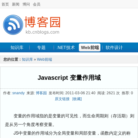
首页
新闻
博问
会员
知识库
专题
.NET技术
Web前端
软件设计
手机开发
软件工程
程序人生
项目管理
数据库
您的位置：
知识库
»
Web前端
最新文章
Javascript 变量作用域
作者:
snandy
来源:
博客园
发布时间: 2011-03-06 21:40 阅读: 2621 次 推荐: 0
原文链接
[收藏]
变量的作用域指的是变量的可见性，而生命周期则（存活期）则
是从另一个角度考察变量。
JS中变量的作用域分为全局变量和局部变量，函数内定义的称