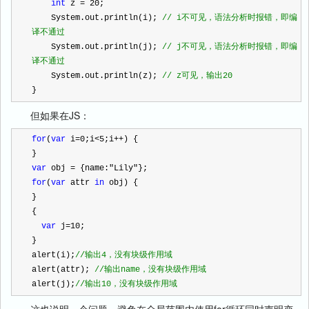
int
 z 
=
20
;
    System.out.println(i); 
//
 i不可见，语法分析时报错，即编
译不通过
    System.out.println(j); 
//
 j不可见，语法分析时报错，即编
译不通过
    System.out.println(z); 
//
 z可见，输出20
}
但如果在JS：
for
(
var
 i
=
0
;i
<
5
;i
++
) {
}
var
 obj 
=
 {name:
"
Lily
"
};
for
(
var
 attr 
in
 obj) {
}
{
var
 j
=
10
;
}
alert(i);
//
输出4，没有块级作用域
alert(attr); 
//
输出name，没有块级作用域
alert(j);
//
输出10，没有块级作用域