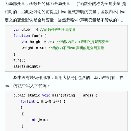
为局部变量，函数外的称为全局变量。（“函数外的称为全局变量”是
相对的，另此处讨论的前提是用var显式声明的变量，函数内不用var
定义的变量默认是全局变量，当然忽略var声明变量是不赞成的）。
var
 glob 
=
4
;
//
函数外声明全局变量
function
 fun() {
var
 height 
=
20
; 
//
函数内用var声明的是局部变量
    weight 
=
50
; 
//
函数内不用var声明的是全局变量
}
fun();
alert(weight);
JS中没有块级作用域，即用大括号{}包含的。Java中则有。在
main方法中写入下代码：
public static 
void
 main(String... args) {
for
(
int
 i
=
0
;i
<
5
;i
++
) {
　　}
    {
int
 j
=
10
;
    }