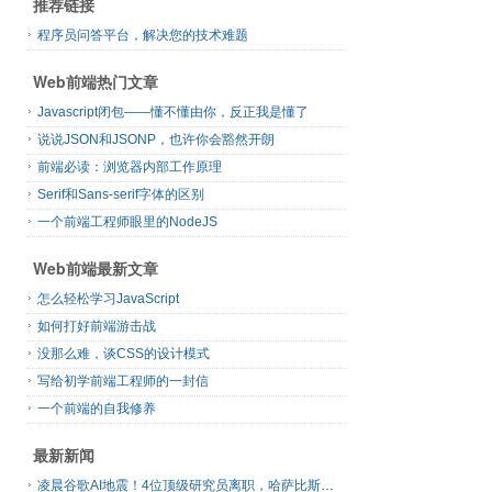
推荐链接
程序员问答平台，解决您的技术难题
Web前端热门文章
Javascript闭包——懂不懂由你，反正我是懂了
说说JSON和JSONP，也许你会豁然开朗
前端必读：浏览器内部工作原理
Serif和Sans-serif字体的区别
一个前端工程师眼里的NodeJS
Web前端最新文章
怎么轻松学习JavaScript
如何打好前端游击战
没那么难，谈CSS的设计模式
写给初学前端工程师的一封信
一个前端的自我修养
最新新闻
凌晨谷歌AI地震！4位顶级研究员离职，哈萨比斯退出日常管理，网友直呼“谷歌掉队”