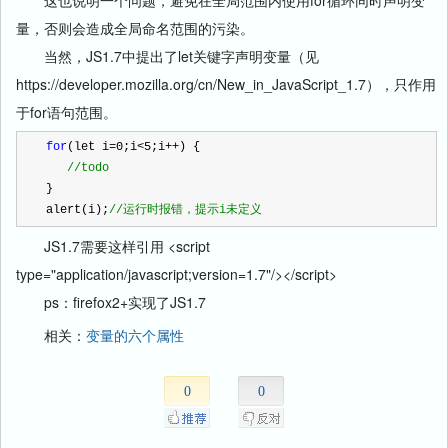
这也说明一个问题，避免在全局范围内使用for循环同时声明变
量，否则会造成全局命名范围的污染。
当然，JS1.7中提出了let关键字声明变量（见
https://developer.mozilla.org/cn/New_in_JavaScript_1.7），只作用
于for语句范围。
for
(let i
=
0
;i
<
5
;i
++
) {
//
todo
}
alert(i);
//
运行时报错，提示i未定义
JS1.7需要这样引用 <script
type="application/javascript;version=1.7"/></script>
ps：firefox2+实现了JS1.7
相关：
变量的六个属性
0
0