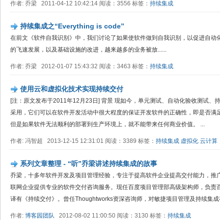
作者: 乔梁 2011-04-12 10:42:14 阅读：3556 标签：
持续集成
持续集成之“Everything is code”
在前文《软件自我识别》中，我们讨论了如果使软件做到自我识别，以促进自动化
的飞速发展，以及基础设施的改进，越来越多的业务被放......
作者: 乔梁 2012-01-07 15:43:32 阅读：3463 标签：
持续集成
使用云和虚拟化技术实现持续交付
[注：原文发布于2011年12月23日] 背景 现如今，单元测试、自动化验收测
采用，它们可以在软件开发活动中很大程度的保证开发软件的正确性，即是否满
但是如果软件无法顺利的部署到生产环境上，就不能带来任何商业价值。 ...
作者: 冯智超 2013-12-15 12:31:01 阅读：3389 标签：
持续集成
虚拟化
云计算
系列文章整理 - “听”乔梁讲述持续集成的故事
乔梁，十多年软件开发及项目管理经验，专注于提高软件企业提高交付能力，推
联网企业提供专业的软件交付咨询服务。现任百度项目管理部高级架构师，负责
译有《持续交付》。曾任Thoughtworks资深咨询师，对敏捷项目管理及持续集成有.
作者:
博客园团队
2012-08-02 11:00:50 阅读：3130 标签：
持续集成