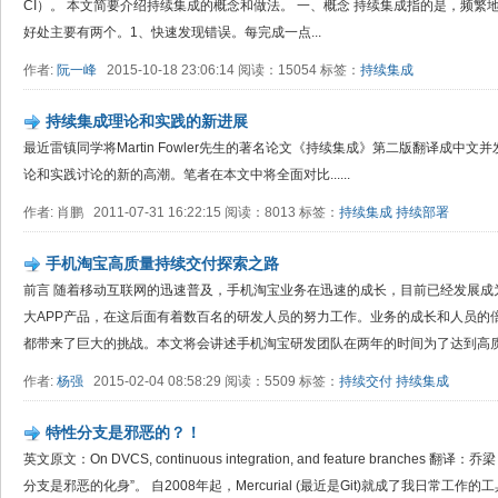
CI）。 本文简要介绍持续集成的概念和做法。 一、概念 持续集成指的是，频繁
好处主要有两个。1、快速发现错误。每完成一点...
作者:
阮一峰
2015-10-18 23:06:14 阅读：15054 标签：
持续集成
持续集成理论和实践的新进展
最近雷镇同学将Martin Fowler先生的著名论文《持续集成》第二版翻译成中
论和实践讨论的新的高潮。笔者在本文中将全面对比......
作者: 肖鹏 2011-07-31 16:22:15 阅读：8013 标签：
持续集成
持续部署
手机淘宝高质量持续交付探索之路
前言 随着移动互联网的迅速普及，手机淘宝业务在迅速的成长，目前已经发展成为拥
大APP产品，在这后面有着数百名的研发人员的努力工作。业务的成长和人员的
都带来了巨大的挑战。本文将会讲述手机淘宝研发团队在两年的时间为了达到高质.
作者:
杨强
2015-02-04 08:58:29 阅读：5509 标签：
持续交付
持续集成
特性分支是邪恶的？！
英文原文：On DVCS, continuous integration, and feature branc
分支是邪恶的化身”。 自2008年起，Mercurial (最近是Git)就成了我日常工作