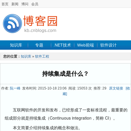
首页
新闻
博问
会员
知识库
专题
.NET技术
Web前端
软件设计
手机开发
软件工程
程序人生
项目管理
数据库
您的位置：
知识库
»
软件工程
最新文章
持续集成是什么？
作者:
阮一峰
发布时间: 2015-10-18 23:06 阅读: 15053 次 推荐: 29
原文链接
[收
藏]
互联网软件的开发和发布，已经形成了一套标准流程，最重要的
组成部分就是持续集成（Continuous integration，简称 CI）。
本文简要介绍持续集成的概念和做法。