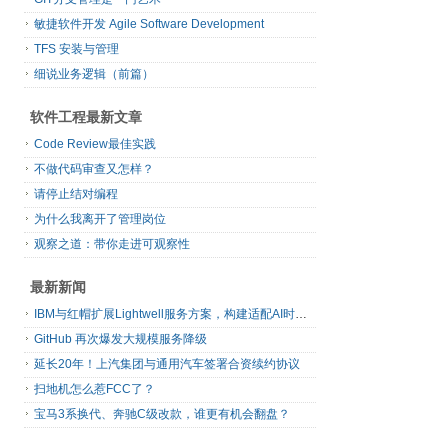
敏捷软件开发 Agile Software Development
TFS 安装与管理
细说业务逻辑（前篇）
软件工程最新文章
Code Review最佳实践
不做代码审查又怎样？
请停止结对编程
为什么我离开了管理岗位
观察之道：带你走进可观察性
最新新闻
IBM与红帽扩展Lightwell服务方案，构建适配AI时代开源生态的可信基础设施
GitHub 再次爆发大规模服务降级
延长20年！上汽集团与通用汽车签署合资续约协议
扫地机怎么惹FCC了？
宝马3系换代、奔驰C级改款，谁更有机会翻盘？