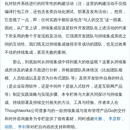
化对软件系统进行的经常性的构建活动（注：这里的构建活动不仅指
编译打包工作，还包含各类自动化测试、部署及发布活动）。然而，
它忽视了一点，即：任何实践中都应该包含“与人的交互”这一因素。
因此，从广意上讲，持续集成应该是软件开发团队在上述活动的约束
下所采用的整个开发流程及活动。它强调开发团队与持续集成系统之
间的互动性。我们既见过持续集成做得非常成功的团队，也见过效果
不佳的持续集成，甚至失败的案例。
那么，到底如何从持续集成中得到最大的收益呢？这要从持续集
成所涉及的诸多方面进行分析，并根据团队具体情况（比如团队规
模、人员组成以及是否为分布式团队 等）及所开发软件自身的特点
（是企业应用软件，还是中间件？是嵌入式软件，还是互联网产品
等）制定实践策略与实现步骤。本专栏将与大家共同探讨与持续集
成、持续部署及持续交付相关的方法、工具与经验。作者本人在
Thoughtworks公司曾参与的一款持续集成与发布管理产品Go的交付
和对外咨询服务为专栏提供了很有素材，同时感谢
肖鹏
、
李彦辉
、
胡凯
、
李剑
等对栏目内容的支持和帮助。