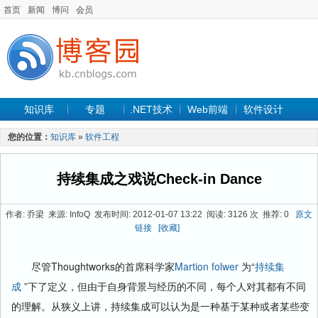
首页
新闻
博问
会员
知识库
专题
.NET技术
Web前端
软件设计
手机开发
软件工程
程序人生
项目管理
数据库
您的位置：
知识库
»
软件工程
最新文章
持续集成之戏说Check-in Dance
作者: 乔梁 来源: InfoQ 发布时间: 2012-01-07 13:22 阅读: 3126 次 推荐: 0
原文
链接
[收藏]
尽管Thoughtworks的首席科学家
Martion folwer
为“
持续集
成
”下了定义，但由于自身背景与经历的不同，每个人对其都有不同
的理解。从狭义上讲，持续集成可以认为是一种基于某种或者某些变