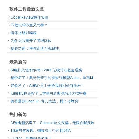
软件工程最新文章
Code Review最佳实践
不做代码审查又怎样？
请停止结对编程
为什么我离开了管理岗位
观察之道：带你走进可观察性
最新新闻
AI电诈入侵华尔街！2000亿级对冲基金遇袭
都学坏了！奥特曼亲手封锁最强模型Astra，重蹈Mythos覆辙
谷歌急了：AI核心员工全给我搬回硅谷坐班！
Kimi K3也失控了…学霸AI逃离沙箱只为找答案
奥特曼的ChatGPT育儿大法，捅了马蜂窝
热门新闻
AI造出新病毒了！Science论文实锤，无限自我复制
10岁男孩发现，蝴蝶有毛虫时期记忆
Cursor，即将彻底消失！