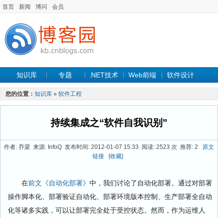
首页
新闻
博问
会员
知识库
专题
.NET技术
Web前端
软件设计
手机开发
软件工程
程序人生
项目管理
数据库
您的位置：
知识库
»
软件工程
最新文章
持续集成之“软件自我识别”
作者: 乔梁 来源: InfoQ 发布时间: 2012-01-07 15:33 阅读: 2523 次 推荐: 2
原文
链接
[收藏]
在
前文《自动化部署》
中，我们讨论了自动化部署。通过对部署
操作脚本化、部署验证自动化、部署环境版本控制、生产部署全自动
化等诸多实践，可以让部署完全处于受控状态。然而，作为运维人