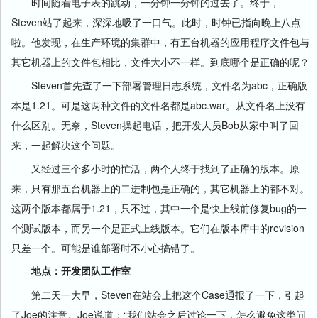
时间随着电子表的跳动，一分钟一分钟的过去了。终于，
Steven站了起来，深深地吸了一口气。此时，时钟已指向晚上八点
啦。他发现，在生产环境的集群中，有五台机器的应用程序文件包与
其它机器上的文件包相比，文件大小不一样。到底哪个是正确的呢？
Steven首先查了一下部署管理日志系统，文件名为abc，正确版
本是1.21。可是这两种文件的文件名都是abc.war。从文件名上没有
什么区别。无奈，Steven操起电话，把开发人员Bob从家中叫了回
来，一起解决这个问题。
又经过三个多小时的忙活，两个人终于找到了正确的版本。原
来，只有那五台机器上的二进制包是正确的，其它机器上的都不对。
这两个版本都属于1.21，只不过，其中一个是快上线前修复bug的一
个测试版本，而另一个是正式上线版本。它们在版本库中的revision
只差一个。可能是谁部署时不小心搞错了。
地点：开发团队工作室
第二天一大早，Steven在站会上把这个Case通报了一下，引起
了Joe的注意。Joe说道：“我们站会之后讨论一下，怎么避免这类问