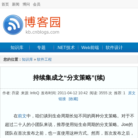
首页
新闻
博问
会员
知识库
专题
.NET技术
Web前端
软件设计
手机开发
软件工程
程序人生
项目管理
数据库
您的位置：
知识库
»
软件工程
最新文章
持续集成之“分支策略”(续)
作者: 乔梁 来源: InfoQ 发布时间: 2011-04-12 10:42 阅读: 3555 次 推荐: 1
原文
链接
[收藏]
在
前文
中，咱们谈到生命周期长短不同的两种分支策略。对于不
超过二十人的小团队来说，推荐使用短生命周期的分支策略。Joe的
团队在首次发布之前，也一直使用这种方式。然而，首次发布之后，