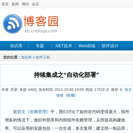
首页
新闻
博问
会员
知识库
专题
.NET技术
Web前端
软件设计
手机开发
软件工程
程序人生
项目管理
数据库
您的位置：
知识库
»
软件工程
最新文章
持续集成之“自动化部署”
作者: 乔梁 来源: InfoQ 发布时间: 2011-10-06 18:09 阅读: 17026 次 推荐: 6
原文
链接
[收藏]
在
前文《依赖管理》
中，我们讨论了如何在代码变得庞大，组件
增多的情况下，做好外部库和内部组件依赖管理，从而提高构建效
率。可以应用的实践包括：一次生成，多次复用；建立统一制品库，