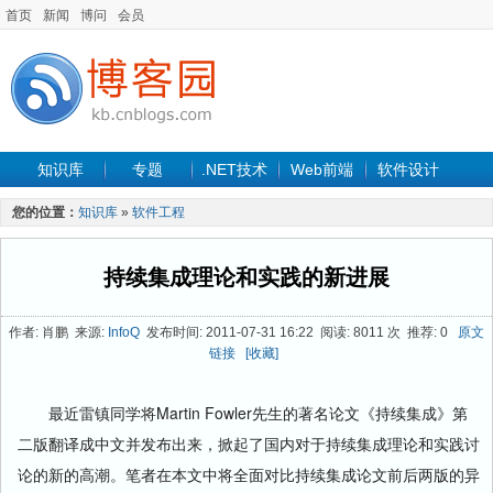
首页
新闻
博问
会员
知识库
专题
.NET技术
Web前端
软件设计
手机开发
软件工程
程序人生
项目管理
数据库
您的位置：
知识库
»
软件工程
最新文章
持续集成理论和实践的新进展
作者: 肖鹏 来源:
InfoQ
发布时间: 2011-07-31 16:22 阅读: 8011 次 推荐: 0
原文
链接
[收藏]
最近雷镇同学将Martin Fowler先生的著名论文《持续集成》第
二版翻译成中文并发布出来，掀起了国内对于持续集成理论和实践讨
论的新的高潮。笔者在本文中将全面对比持续集成论文前后两版的异