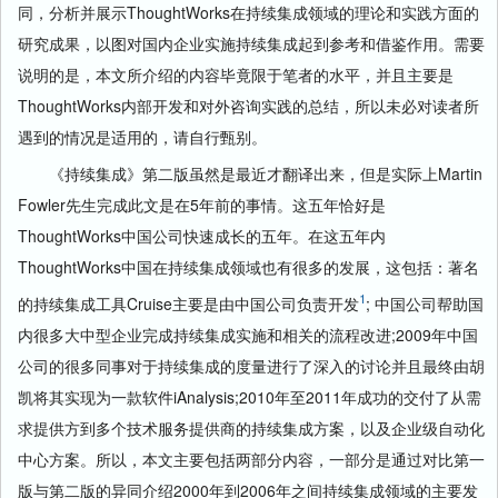
同，分析并展示ThoughtWorks在持续集成领域的理论和实践方面的
研究成果，以图对国内企业实施持续集成起到参考和借鉴作用。需要
说明的是，本文所介绍的内容毕竟限于笔者的水平，并且主要是
ThoughtWorks内部开发和对外咨询实践的总结，所以未必对读者所
遇到的情况是适用的，请自行甄别。
《持续集成》第二版虽然是最近才翻译出来，但是实际上Martin
Fowler先生完成此文是在5年前的事情。这五年恰好是
ThoughtWorks中国公司快速成长的五年。在这五年内
ThoughtWorks中国在持续集成领域也有很多的发展，这包括：著名
1
的持续集成工具Cruise主要是由中国公司负责开发
; 中国公司帮助国
内很多大中型企业完成持续集成实施和相关的流程改进;2009年中国
公司的很多同事对于持续集成的度量进行了深入的讨论并且最终由胡
凯将其实现为一款软件iAnalysis;2010年至2011年成功的交付了从需
求提供方到多个技术服务提供商的持续集成方案，以及企业级自动化
中心方案。所以，本文主要包括两部分内容，一部分是通过对比第一
版与第二版的异同介绍2000年到2006年之间持续集成领域的主要发