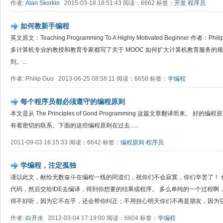
作者:
Alan Skorkin
2015-03-18 18:51:43 阅读：6662 标签：
开发
程序员
如何教新手编程
英文原文：Teaching Programming To A Highly Motivated Beginner 作者：
多计算机专业的教授和教育专家都写了关于 MOOC 如何扩大计算机教育服务的
到。...
作者: Philip Guo 2013-06-25 08:58:11 阅读：6658 标签：
学编程
每个程序员都必须遵守的编程原则
本文是从 The Principles of Good Programming 这篇文章翻译而来
有着密切的联系。下面的这些编程原则在过去......
2011-09-03 16:15:33 阅读：6642 标签：
编程原则
程序员
学编程，注定孤独
谨以此文，献给无数奋斗在编程一线的同道们，祝你们不会寂寞，你们辛苦了！ 
代码，然后交给IDE去编译，得到你想要的结果或程序。 多么单纯的一个过程啊
得不好听，因为它不在乎，还会帮你纠正；不用担心明天你们不再是朋友，因为它永
作者:
白开水
2012-03-04 17:19:00 阅读：6604 标签：
学编程