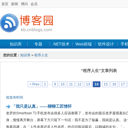
首页
新闻
博问
会员
知识库
专题
.NET技术
Web前端
软件设计
手
您的位置：
知识库
»
程序人生
“程序人生”文章列表
< Prev
1
···
9
10
11
12
13
14
15
16
17
按发布时间
「我只是认真」——聊聊工匠情怀
老罗的Smartisan T1手机发布会很多人应该都看了，发布会的最后老罗凝视
身，慢慢离开舞台，屏幕下方只留下一句话：我不是为了输赢，我就是认真。 这
角蒋昌建，在「人性本善还是人性本恶」的总结陈词最后，以顾城的名句，「...