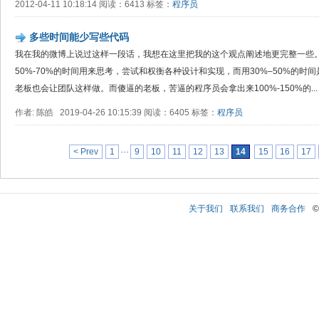
2012-04-11 10:18:14 阅读：6413 标签：
程序员
多些时间能少写些代码
我在我的微博上说过这样一段话，我想在这里把我的这个观点阐述地更完整一些。
50%-70%的时间用来思考，尝试和权衡各种设计和实现，而用30%–50%的
老板也会让团队这样做。而傻逼的老板，苦逼的程序员会拿出来100%-150%的...
作者: 陈皓 2019-04-26 10:15:39 阅读：6405 标签：
程序员
< Prev
1
···
9
10
11
12
13
14
15
16
17
关于我们
联系我们
商务合作
©