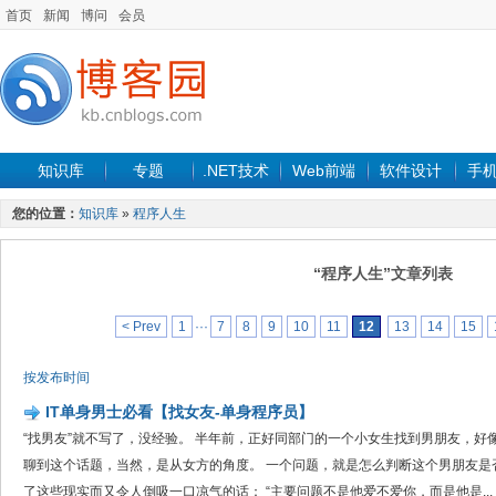
首页
新闻
博问
会员
知识库
专题
.NET技术
Web前端
软件设计
手
您的位置：
知识库
»
程序人生
“程序人生”文章列表
< Prev
1
···
7
8
9
10
11
12
13
14
15
按发布时间
IT单身男士必看【找女友-单身程序员】
“找男友”就不写了，没经验。 半年前，正好同部门的一个小女生找到男朋友，好
聊到这个话题，当然，是从女方的角度。 一个问题，就是怎么判断这个男朋友是
了这些现实而又令人倒吸一口凉气的话： “主要问题不是他爱不爱你，而是他是...