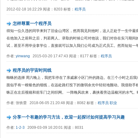
2012-02-18 16:22:29 阅读：8203 标签：
程序员
怎样尊重一个程序员
得知一位久违的同学来到了旧金山湾区，然而我见到他时，这人正处于一生中最
在他加入之前和之后，判若两人。录取的时候公司对他说，我们对你在实习期间
试，甚至不用毕业拿学位，直接就可以加入我们公司成为正式员工。然而短短一年后
作者:
yinwang
2015-03-20 17:47:43 阅读：8177 标签：
程序员
程序员的宇宙时间线
蜘蛛的选择 周六晚上，我把车停在了亲戚家小区门外的路边。在三个小时之后我
面似乎有一根银色的细线，在远处路灯投下的微弱余光中轻轻地颤动。我借助手
蛛正在左后视镜和前车门之间织网。 一阵晚风吹来，裹挟着旁边温榆河的水气。蜘蛛
作者: 张铁蕾 2018-06-05 21:20:48 阅读：8082 标签：
程序员
职业
分享一个有趣的学习方法，欢迎一起探讨如何提高学习兴趣
作者:
1-2-3
2009-03-09 16:20:01 阅读：8031