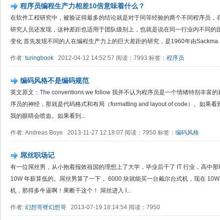
程序员编程生产力相差10倍意味着什么？
在软件工程研究中，被验证得最多的结论就是对于同等经验的两个不同程序员，在
研究人员还发现，这种差距也适用于团队级别上，也就是说在同一行业内不同的团
变化 首先发现不同的人在编程生产力上的巨大差距的研究，是1960年由Sackma..
作者:
turingbook
2012-04-12 14:52:57 阅读：7993 标签：
程序员
编码风格不是编码规范
英文原文：The conventions we follow 我并不认为程序员是一个情绪
序员的神经，那就是代码格式和布局（formatting and layout of code
我的眼睛会喷血。如果看到...
作者: Andreas Boye 2013-11-27 12:18:07 阅读：7950 标签：
编码风格
屌丝职场记
有一位屌丝男，从小抱着报效祖国的理想上了大学，毕业后干了 IT 行业，高中那时候
10W 年薪算低的。屌丝男算了一下， 6000 块就能买一台戴尔台式机，现在 10W 
机，那得多牛逼啊！果断干这个！ 屌丝进入 I...
作者:
幻想哥呀幻想哥
2013-07-19 18:14:54 阅读：7950