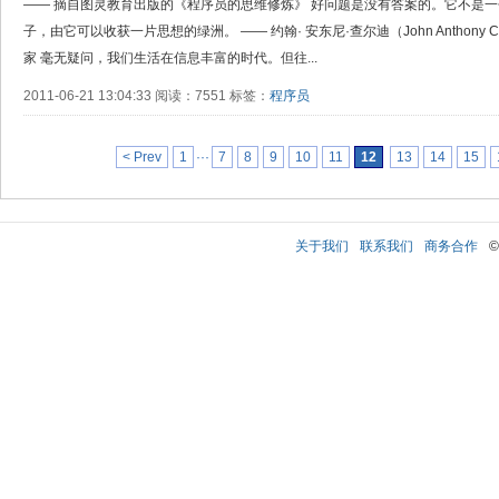
—— 摘自图灵教育出版的《程序员的思维修炼》 好问题是没有答案的。它不是
子，由它可以收获一片思想的绿洲。 —— 约翰· 安东尼·查尔迪（John Anthony C
家 毫无疑问，我们生活在信息丰富的时代。但往...
2011-06-21 13:04:33 阅读：7551 标签：
程序员
< Prev
1
···
7
8
9
10
11
12
13
14
15
关于我们
联系我们
商务合作
©