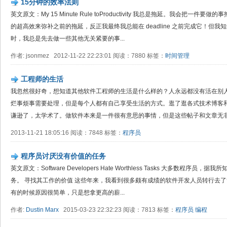
15分钟的效率法则
英文原文：My 15 Minute Rule toProductivity 我总是拖延。我会把
的超高效来弥补之前的拖延，反正我最终我总能在 deadline 之前完成它！但
时，我总是先去做一些其他无关紧要的事...
作者: jsonmez 2012-11-22 22:23:01 阅读：7880 标签：
时间管理
工程师的生活
我忽然很好奇，想知道其他软件工程师的生活是什么样的？人永远都没有活在别
烂事烦事需要处理，但是每个人都有自己享受生活的方式。逛了逛各式技术博客
谦逊了，太学术了。做软件本来是一件很有意思的事情，但是这些帖子和文章无非就
2013-11-21 18:05:16 阅读：7848 标签：
程序员
程序员讨厌没有价值的任务
英文原文：Software Developers Hate Worthless Tasks 大多数程
务。 寻找其工作的价值 这些年来，我看到很多颇有成绩的软件开发人员转行去
有的时候原因很简单，只是想拿更高的薪...
作者:
Dustin Marx
2015-03-23 22:32:23 阅读：7813 标签：
程序员
编程