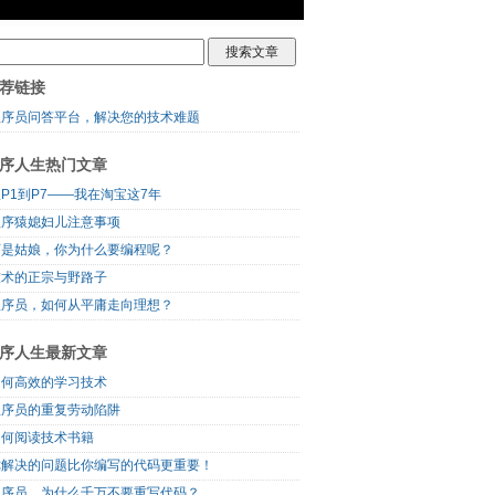
荐链接
程序员问答平台，解决您的技术难题
序人生热门文章
P1到P7——我在淘宝这7年
程序猿媳妇儿注意事项
可是姑娘，你为什么要编程呢？
技术的正宗与野路子
程序员，如何从平庸走向理想？
序人生最新文章
如何高效的学习技术
程序员的重复劳动陷阱
如何阅读技术书籍
你解决的问题比你编写的代码更重要！
程序员，为什么千万不要重写代码？