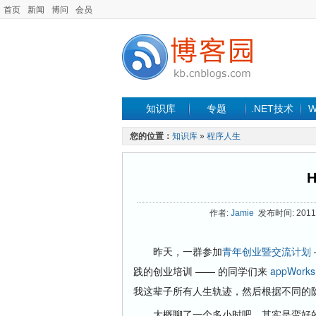
首页
新闻
博问
会员
知识库
专题
.NET技术
W
您的位置：
知识库
»
程序人生
H
作者:
Jamie
发布时间: 2011-
昨天，一群参加
青年创业暨交流计划
践的创业培训 —— 的同学们来
appWorks
我这辈子所有人生轨迹，然后根据不同的
大概聊了一个多小时吧，其实是蛮好的