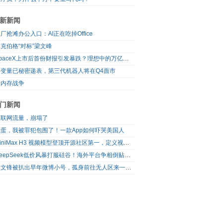
新新闻
厂抢滩办公入口：AI正在吃掉Office
克伯格“对标”梁文峰
SpaceX上市后首份财报引发暴跌？理想中的万亿营收太空AI公司，正在靠地面AI云挣钱
自变量已秘密递表，第三代机器人将在Q4面市
新内存战争
门新闻
互联网流量，崩塌了
完蛋，我被罪犯包围了！一款App如何吓哭美国人
MiniMax H3 视频模型登顶开源社区第一，定义视频模型领域“斩杀线”
DeepSeek低价风暴打服硅谷！海外平台争相倒贴V4 Flash
梁文锋被扒出早年微博小号，孤身前往无人区来一场相当 deep 的 seek 旅行