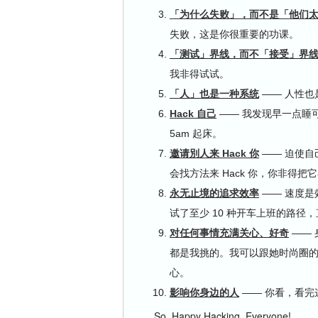
「为什么失败」，而不是「他们
失败，这是你很重要的功课。
「测试」界线，而不「接受」界
我非得试试。
「人」也是一种系统
—— 人性也
Hack 自己
—— 我发现早一点睡可
5am 起床。
邀请別人来 Hack 你
—— 迫使自
会找方法来 Hack 你，你非得把
永无止境的追求效率
—— 速度是
试了至少 10 种开车上班的路径
对任何事情充满关心、好奇
—— 
都是我挑的。我可以跟她时尚圈
心。
影响你身边的人
—— 你看，看完这
So, Happy Hacking, Everyone!