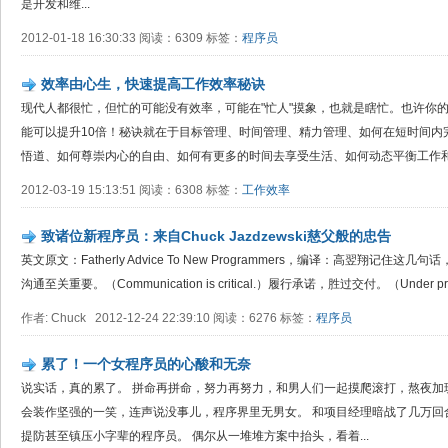
是开发和维...
2012-01-18 16:30:33 阅读：6309 标签：
程序员
效率由心生，快速提高工作效率秘诀
现代人都很忙，但忙的可能没有效率，可能在"忙人"摸象，也就是瞎忙。也许你的
能可以提升10倍！秘诀就在于目标管理、时间管理、精力管理、如何在短时间内
悟道、如何尊崇内心的自由、如何有更多的时间去享受生活、如何动态平衡工作和生
2012-03-19 15:13:51 阅读：6308 标签：
工作效率
致诸位新程序员：来自Chuck Jazdzewski慈父般的忠告
英文原文：Fatherly Advice To New Programmers，编译：高翌翔记住这几句话，学
沟通至关重要。（Communication is critical.）履行承诺，胜过交付。（Under promis
作者: Chuck 2012-12-24 22:39:10 阅读：6276 标签：
程序员
累了！一个女程序员的心酸和无奈
说实话，真的累了。 拼命再拼命，努力再努力，和男人们一起摸爬滚打，熬夜加
会装作坚强的一笑，连声说没事儿，程序界里无男女。 和项目经理暗战了几万回
提防甚至镇压小字辈的程序员。 偶尔从一堆堆方案中抬头，看着...