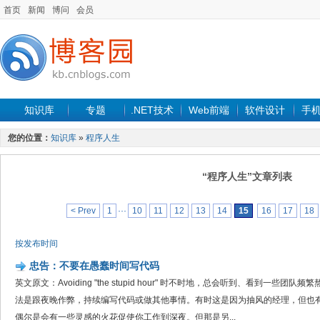
首页
新闻
博问
会员
知识库
专题
.NET技术
Web前端
软件设计
手
您的位置：
知识库
»
程序人生
“程序人生”文章列表
< Prev
1
···
10
11
12
13
14
15
16
17
18
按发布时间
忠告：不要在愚蠢时间写代码
英文原文：Avoiding "the stupid hour" 时不时地，总会听到、看到一
法是跟夜晚作弊，持续编写代码或做其他事情。有时这是因为抽风的经理，但也有
偶尔是会有一些灵感的火花促使你工作到深夜。但那是另...