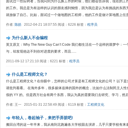
面试过一些应聘者，当我问到为什么换工作的时候，他们都会告诉我，现在的工
的工作。我总是为有这样的认识的朋友感到惋惜，因为我总是认为有挑战的东西
就放纵了自己。比如，面试过一个做地图的工程师，他的工作是做计算地图上任意两
作者:
陈皓
2012-04-21 18:07:55 阅读：6226 标签：
程序员
为什么新人不会编程
英文原文：Why The New Guy Can’t Code 我们都生活在一个这样的噩
与，却发现他达不到你对进度的要求，而且......
2011-09-12 17:21:10 阅读：6221 标签：
程序员
什么是工程师文化？
什么是工程师文化？在你眼中，怎样的公司才算是有工程师文化的公司？ 以下是
请批判着看。 在海外多年，很多媒体追捧的国外的概念，比如什么法制民主人性
假的 YY 的。但是西方社会有两个东西，我认为真的需要我们去研究、学习，然后.
作者: 王一 2015-01-31 22:58:49 阅读：6119 标签：
工程师文化
年轻人，卷起袖子，来把手弄脏吧!
搬回台湾的这一年半来，我从南到北跑遍各大学校园去演讲，几乎只要学校有来