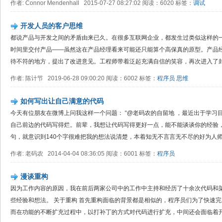
作者: Connor Mendenhall 2015-07-27 08:27:02 阅读：6020 标签：
调试
开发人员的客户思维
都说产品与开发之间的矛盾由来已久。在很多互联网企业，都发生过类似这样的一
时间里交付产品——虽然这在产品经理看来可能还只能算个高保真的原型。产品
待不符的地方，提出了改进意见。工程师带着泛起充满自信的笑容，再次进入了封闭
作者: 陈计节 2019-06-28 09:00:20 阅读：6002 标签：
程序员
思维
如何写出让自己满意的代码
今天有位朋友在微博上问我这样一个问题： “@老码农的自留地 ，最近出于学习
自己前边的代码写得烂。前辈，我想让代码写得更好一点，能不能谈谈你的经验，
句，就意识到140个字很难把我的想法说清楚，本着知无不言言无不尽的好为人师.
作者: 老码农 2014-04-04 08:36:05 阅读：6001 标签：
程序员
漫谈重构
因为工作内容的原因，我在前后两家公司中的工作中主持和经历了十余次代码和
些经验和想法。 关于重构 首先重构面临的背景都是相似的，程序员们为了快速
而在功能的不断扩充过程中，以打补丁的方式对代码进行扩充，中间还会面临着开发