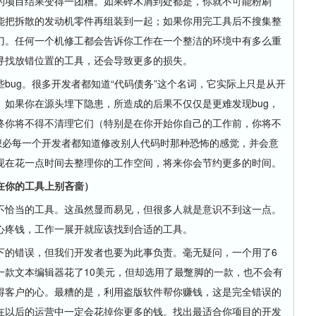
项目结果变得一团糟。如果碎木屑到处都是，你就不可能粉刷
能把拆散的发动机零件再组装到一起；如果你用完工具后不搜集整
刀。任何一个机修工都会告诉你工作在一个整洁的环境中有多么重
寻找放错位置的工具，还会导致更多的损失。
ug。很多开发者都知道“代码债务”这个名词，它实际上只是从开
如果你在源头埋下隐患，所造成的后果不仅仅是更难发现bug，
终你将不得不清理它们（特别是在你开始你自己的工作前，你将不
想必每一个开发者都知道修改别人代码时那种恐怖的感觉，并会意
现在花一点时间去整理你的工作空间，将来你会节约更多的时间。
你的工具上别吝啬）
恰当的工具。这虽然显而易见，但很多人就是意识不到这一点。
心疼钱，工作一展开就应该找到合适的工具。
的错误，但我们开发者也要为此事负责。毫无疑问，一个用了6
一款文本编辑器花了10美元，但却选用了最蹩脚的一款，也不会有
得客户的心。最糟的是，利用盗版软件帮你赚钱，这是完全错误的
在以后的运营中一定会花掉你更多的钱。找出最适合你项目的开发