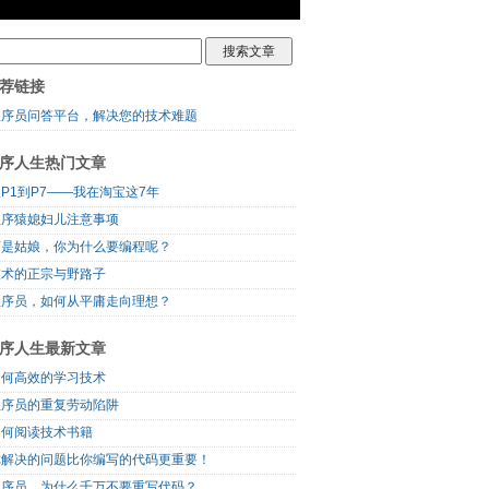
荐链接
程序员问答平台，解决您的技术难题
序人生热门文章
P1到P7——我在淘宝这7年
程序猿媳妇儿注意事项
可是姑娘，你为什么要编程呢？
技术的正宗与野路子
程序员，如何从平庸走向理想？
序人生最新文章
如何高效的学习技术
程序员的重复劳动陷阱
如何阅读技术书籍
你解决的问题比你编写的代码更重要！
程序员，为什么千万不要重写代码？