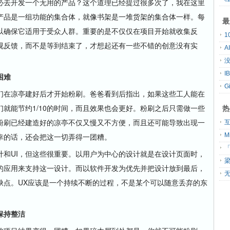
必去开发一个无用的产品？这个道理已经提过很多次了，我在这里
产品是一组功能的集合体，就像书架是一堆货架的集合体一样。每
最
以确保它适用于受众人群。重要的是不仅仅在项目开始就收集反
视反馈，而不是等到结束了，才想起还有一些不错的创意没有实
A
没
困难
G
在凉亭建好后才开始粉刷。爸爸看到后指出，如果这些工人能在
就能节约1/10的时间，而且效果也会更好。粉刷之后只需做一些
热
粉刷已经建造好的凉亭不仅又慢又不方便，而且还可能导致出现一
幸的话，还会把这一切弄得一团糟。
「
UI，但这些很重要。以用户为中心的设计就是在设计页面时，
的应用来支持这一设计。而以软件开发为优先并把设计放到最后，
无
缺点。UX应该是一个持续不断的过程，不是某个可以随意丢弃的东
保持整洁