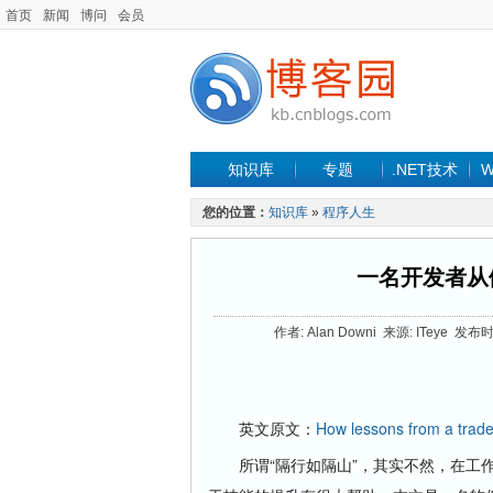
首页
新闻
博问
会员
知识库
专题
.NET技术
W
您的位置：
知识库
»
程序人生
一名开发者从
作者: Alan Downi 来源: ITeye 发布时
英文原文：
How lessons from a trade
所谓“隔行如隔山”，其实不然，在工作