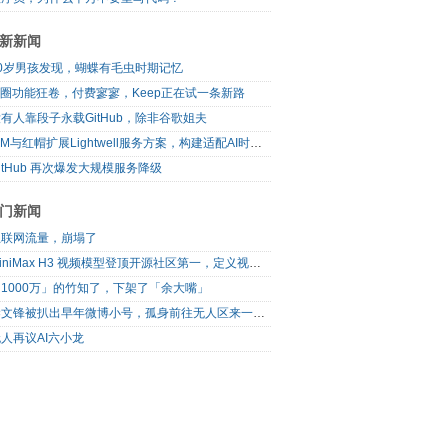
新新闻
10岁男孩发现，蝴蝶有毛虫时期记忆
I圈功能狂卷，付费寥寥，Keep正在试一条新路
有人靠段子永载GitHub，除非谷歌姐夫
IBM与红帽扩展Lightwell服务方案，构建适配AI时代开源生态的可信基础设施
itHub 再次爆发大规模服务降级
门新闻
互联网流量，崩塌了
MiniMax H3 视频模型登顶开源社区第一，定义视频模型领域“斩杀线”
1000万」的竹知了，下架了「余大嘴」
梁文锋被扒出早年微博小号，孤身前往无人区来一场相当 deep 的 seek 旅行
人再议AI六小龙