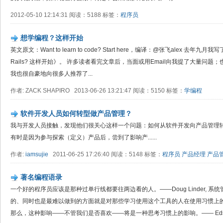
2012-05-10 12:14:31 阅读：5188 标签：
程序员
想学编程？这样开始
英文原文：Want to learn to code? Start here，编译：@张飞alex 
Rails? 这样开始》。 许多读者看完文章后，当面或用Email向我提了大量问题；
我也很自豪地向很多人推荐了...
作者: ZACK SHAPIRO 2013-06-26 13:21:47 阅读：5150 标签：
学编程
软件开发人员如何转型做产品管理？
我与开发人员接触，发现他们很关心这样一个问题：如何从软件开发向产品管理转
有时是因为参与探索（定义）产品后，尝到了影响产......
作者:
iamsujie
2011-06-25 17:26:40 阅读：5148 标签：
程序员
产品经理
产品
著名编程语录
一个好的程序员应该是那种过单行线都要往两边看的人。——Doug Linder, 
的、同时也是最难以做到的方面就是对那些学习使用这个工具的人在使用习惯上
那么，这种影响——不管我们是否喜欢——将是一种思考习惯上的影响。—— Eds.