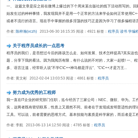
一、 这篇文章是应之前在微博上爆过的下个周末某出版社的线下活动而写的。回
始发生过的种种事情，我发现我并不是用一个正常的方法来学会如何正常使用C++
或者不流行的语言。现在手中掌握的很多淫荡的技巧正是因为学习了很多编程语言的
作者:
陈梓瀚(vczh)
2013-06-30 16:15:35 阅读：4921 标签：
程序员
读书
学编
关于程序员成长的一点思考
程序员的我们，是否想过今后的路该怎么走、如何发展、技术怎样提高?其实这
题，分享下我的看法。因为我阅历有限，有什么说的不对的，大家一起喷! 一、程序
多、语言泛滥，经常听人说”不学C\C++神马都是浮云”、”C\C++才是万王...
作者: 黄文彬 2012-02-04 13:03:53 阅读：4861 标签：
程序员
努力成为优秀的工程师
我一直在IT企业的研究部门任职，迄今经历了三家公司：NEC、微软、华为。
实，这两者既有密切联系，性质上又迥然不同。前者在于发现或发明普适性的理
工具。可以说，前者需要的思维方式、基本技能与素质是科学家的，而后者是工程师
作者: 李航 2013-06-13 14:12:50 阅读：4785 标签：
程序员