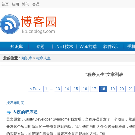
首页
新闻
博问
会员
知识库
专题
.NET技术
Web前端
软件设计
手
您的位置：
知识库
»
程序人生
“程序人生”文章列表
< Prev
1
···
13
14
15
16
17
18
19
20
21
按发布时间
内疚的程序员
英文原文：Guilty Developer Syndrome 我发现，当程序员开发了一个
开发这个项目时做出的一些决策感到内疚。我问他们当时为什么选择这样做，他们
的实现方法，如果现在再去做，肯定不会采用那样的方式。”有...