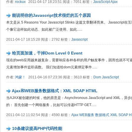
作者:
rockux
2011-04-17 18:23:51 阅读：7051 标签：
JavaScript
Ajax
能说明你的Javascript技术很烂的五个原因
本文是从 5 Reasons Your Javascript Stinks 这篇文章翻译而来。 Java
个像它这样如此动态、如此被广泛使用、如此......
2011-04-17 18:15:28 阅读：2792 标签：
Javascript
给页面加速，干掉Dom Level 0 Event
现在的web应用越来越复杂，需要响应各种各样的用户触发事件，因而也就不可避免
元素增加事件监听函数。 我们知道给dom元素绑定事件......
作者:
鸿蒙！
2011-04-16 07:23:36 阅读：3610 标签：
Dom
JavaScript
Ajax和WEB服务数据格式：XML SOAP HTML
当AJAX被创建的时候，他的原意是：Asynchronous JavaScript and XML，异
的： 首先创建一个网络服务，比如可以传递HTTP GET......
2011-04-12 11:02:54 阅读：4590 标签：
Ajax
WEB服务
数据格式
XML
SOAP
H
10条建议提高PHP代码性能