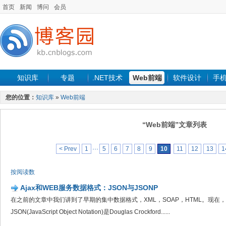
首页
新闻
博问
会员
知识库
专题
.NET技术
Web前端
软件设计
手
您的位置：
知识库
»
Web前端
“Web前端”文章列表
< Prev
1
···
5
6
7
8
9
10
11
12
13
1
按阅读数
Ajax和WEB服务数据格式：JSON与JSONP
在之前的文章中我们讲到了早期的集中数据格式，XML，SOAP，HTML。现在，我们
JSON(JavaScript Object Notation)是Douglas Crockford......