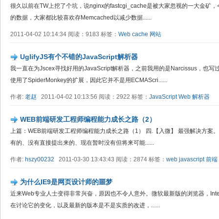
很久以前在TW上挖了个坑，说nginx的fastcgi_cache是被大家忽视的一大
的数据，大家都比较喜欢存Memcached以减少数据......
2011-04-02 10:14:34 阅读：9183 标签：
Web
cache
网站
UglifyJS有个不错的JavaScript解析器
我一直在为Jscex寻找好用的JavaScript解析器，之前我用的是Narcissus，也
使用了SpiderMonkey的扩展，因此它并不是用ECMAScri......
作者:
老赵
2011-04-02 10:13:56 阅读：2922 标签：
JavaScript
Web
解析器
WEB前端研发工程师编程能力成长之路（2）
上篇：WEB前端研发工程师编程能力成长之路（1） 四.【入微】 最强解决方
有的、没有直接提出来的、现在暂时没有但将来可能......
作者:
hszy00232
2011-03-30 13:43:43 阅读：2874 标签：
web
javascript
前端
为什么IE9是网页设计师的噩梦
近来Web专业人士变得非常兴奋，原因也不令人意外。微软最新版的浏览器，Internet
在讨论它的变化，以及最新的版本是不是实质的改进，......