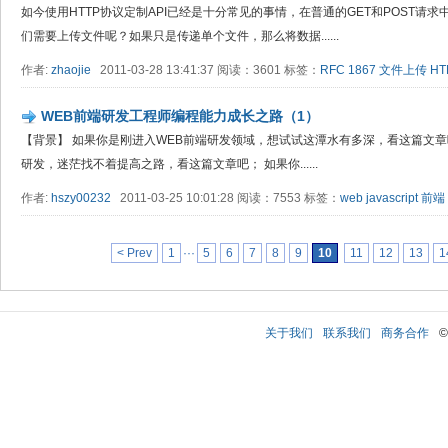
如今使用HTTP协议定制API已经是十分常见的事情，在普通的GET和POST请
们需要上传文件呢？如果只是传递单个文件，那么将数据......
作者:
zhaojie
2011-03-28 13:41:37 阅读：3601 标签：
RFC 1867
文件上传
HT
WEB前端研发工程师编程能力成长之路（1）
【背景】 如果你是刚进入WEB前端研发领域，想试试这潭水有多深，看这篇文章
研发，迷茫找不着提高之路，看这篇文章吧； 如果你......
作者:
hszy00232
2011-03-25 10:01:28 阅读：7553 标签：
web
javascript
前端
< Prev
1
···
5
6
7
8
9
10
11
12
13
1
关于我们
联系我们
商务合作
©