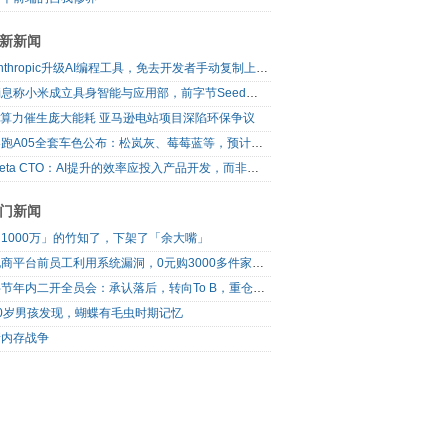
新新闻
Anthropic升级AI编程工具，免去开发者手动复制上下文
消息称小米成立具身智能与应用部，前字节Seed孔涛挂帅
AI算力催生庞大能耗 亚马逊电站项目深陷环保争议
零跑A05全套车色公布：松岚灰、莓莓蓝等，预计明日上市
Meta CTO：AI提升的效率应投入产品开发，而非增加休假
门新闻
1000万」的竹知了，下架了「余大嘴」
电商平台前员工利用系统漏洞，0元购3000多件家电！
字节年内二开全员会：承认落后，转向To B，重仓年轻人
10岁男孩发现，蝴蝶有毛虫时期记忆
新内存战争