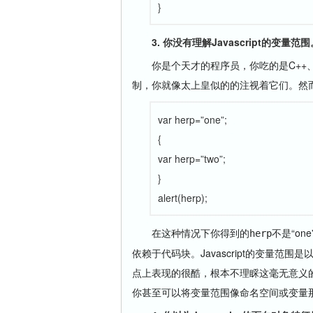
}
3. 你没有理解Javascript的变量范围
你是个天才的程序员，你吃的是C++、拉
制，你就像太上皇似的的注视着它们。然而，
var herp=”one”;
{
var herp=”two”;
}
alert(herp);
在这种情况下你得到的
不是“on
herp
依赖于代码块。Javascript的变量范围是
点上表现的很酷，根本不理睬这毫无意义的花
你甚至可以将变量范围像命名空间或变量