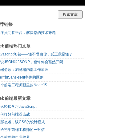
荐链接
程序员问答平台，解决您的技术难题
eb前端热门文章
avascript闭包——懂不懂由你，反正我是懂了
说JSON和JSONP，也许你会豁然开朗
前端必读：浏览器内部工作原理
erif和Sans-serif字体的区别
个前端工程师眼里的NodeJS
eb前端最新文章
么轻松学习JavaScript
如何打好前端游击战
没那么难，谈CSS的设计模式
写给初学前端工程师的一封信
一个前端的自我修养