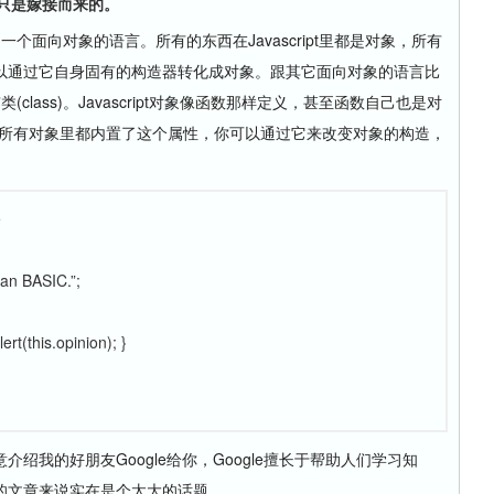
特征只是嫁接而来的。
是一个面向对象的语言。所有的东西在Javascript里都是对象，所有
以通过它自身固有的构造器转化成对象。跟其它面向对象的语言比
类(class)。Javascript对象像函数那样定义，甚至函数自己也是对
所有对象里都内置了这个属性，你可以通过它来改变对象的构造，
。
e
han BASIC.”;
rt(this.opinion); }
我的好朋友Google给你，Google擅长于帮助人们学习知
的文章来说实在是个太大的话题。