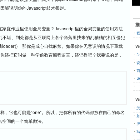
因能说明你的Javascript技术很烂。
推
作业里使用全局变量？Javascript里的全局变量的使用方法
混乱不堪、到处都是从互联网上各个角落里找来的乱糟糟的相互侵犯
oader()，那你是成心自找麻烦。如果你在无意识的情况下重载
W
提醒你。你还把它叫做一种学前教育编程语言，还记得吧？我要说的是，
J
说
S
一
W
怎
会这样，它也可能是“one”。所以，把你所有的代码都放在自己的命名
名空间的一个简单做法。