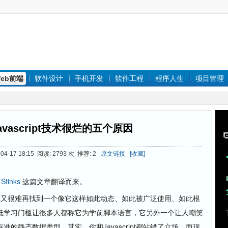
eb前端
软件设计
手机开发
软件工程
程序人生
项目管理
vascript技术很烂的五个原因
4-17 18:15 阅读: 2793 次 推荐: 2
原文链接
[收藏]
 Stinks
这篇文章翻译而来。
，但你又很难再找到一个像它这样如此动态、如此被广泛使用、如此根
低学习门槛让很多人都称它为学前脚本语言，它另外一个让人嘲笑
的静态数据类型。其实，你和Javascript都站错了立场，而现