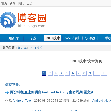
首页
新闻
博问
会员
知识库
专题
.NET技术
Web前端
软件设计
手
您的位置：
知识库
»
.NET技术
“.NET技术”文章列表
1
2
3
4
5
6
7
8
9
10
11
···
按发布时间
两分钟彻底让你明白Android Activity生命周期(图文)!
作者:
Android_Tutor
2010-08-05 16:58:27 阅读：214589 标签：
Android
.Net