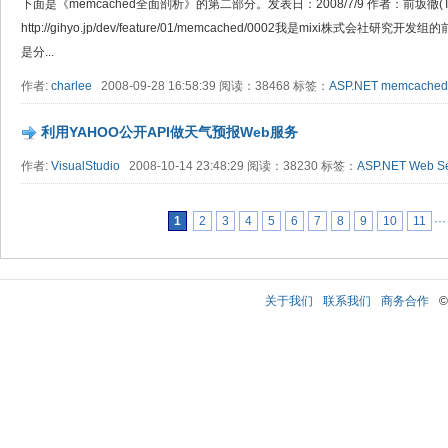
下面是《memcached全面剖析》的第二部分。发表日：2008/7/9 作者：前坂徹(Tor
http://gihyo.jp/dev/feature/01/memcached/0002我是mixi株式会社
是分...
作者:
charlee
2008-09-28 16:58:39 阅读：38468 标签：
ASP.NET
memcached
利用YAHOO公开API做天气预报Web服务
作者:
VisualStudio
2008-10-14 23:48:29 阅读：38230 标签：
ASP.NET
Web Se
1
2
3
4
5
6
7
8
9
10
11
···
关于我们
联系我们
商务合作
©