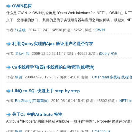
OWIN初探
什么是 OWIN ？ OWIN的全称是 "Open Web Interface for .NET"， OWIN 在 
义了一套标准的接口， 其目的是为了实现服务器与应用之间的解耦， 鼓励为 .NET We
作者:
张志敏
2014-11-24 11:45:36 阅读：52621 标签：
OWIN
利用jQuery实现的Ajax 验证用户名是否存在
作者:
灵动生活
2009-12-20 22:11:47 阅读：46652 标签：
jQuery 实例
C#多线程学习(四) 多线程的自动管理(线程池)
作者:
钢钢
2008-09-20 19:26:57 阅读：45010 标签：
C#
Thread
多线程
线程池
LINQ to SQL快速上手 step by step
作者:
EricZhang(T2噬菌体)
2010-08-16 14:15:41 阅读：43802 标签：
.NET
Li
关于C# 中的Attribute 特性
Attribute与Property 的翻译区别 Attribute 一般译作“特性”，Property 仍然译为“属性”。 A
作者:
钢钢
2011-01-09 23:30:54 阅读：43776 标签：
C#
Attribute