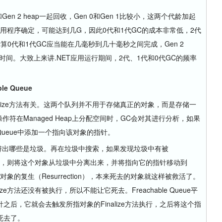
p和Gen 2 heap一起回收，Gen 0和Gen 1比较小，这两个代龄加起
应用程序确定，可能达到几G，因此0代和1代GC的成本非常低，2代
的计算0代和1代GC应当能在几毫秒到几十毫秒之间完成，Gen 2
几秒时间。大致上来讲.NET应用运行期间，2代、1代和0代GC的频率
le Queue
lize方法有关。这两个队列并不用于存储真正的对象，而是存储一
符在Managed Heap上分配空间时，GC会对其进行分析，如果
tion Queue中添加一个指向该对象的指针。
辨出哪些是垃圾。再在垃圾中搜索，如果发现垃圾中有被
所指向的对象，则将这个对象从垃圾中分离出来，并将指向它的指针移动到
称为是对象的复生（Resurrection），本来死去的对象就这样被救活了。
e方法还没有被执行，所以不能让它死去。Freachable Queue平
后，它就会去触发所指对象的Finalize方法执行，之后将这个指
死去了。