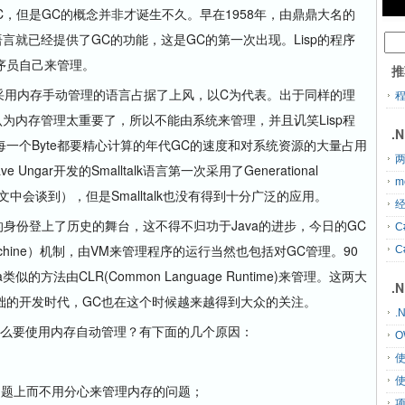
，但是GC的概念并非才诞生不久。早在1958年，由鼎鼎大名的
isp语言就已经提供了GC的功能，这是GC的第一次出现。Lisp的程序
序员自己来管理。
推
采用内存手动管理的语言占据了上风，以C为代表。出于同样的理
为内存管理太重要了，所以不能由系统来管理，并且讥笑Lisp程
.
一个Byte都要精心计算的年代GC的速度和对系统资源的大量占用
两
ngar开发的Smalltalk语言第一次采用了Generational
m
技术在下文中会谈到），但是Smalltalk也没有得到十分广泛的应用。
经
身份登上了历史的舞台，这不得不归功于Java的进步，今日的GC
C
 Machine）机制，由VM来管理程序的运行当然也包括对GC管理。90
C
似的方法由CLR(Common Language Runtime)来管理。这两大
.
础的开发时代，GC也在这个时候越来越得到大众的关注。
.
么要使用内存自动管理？有下面的几个原因：
O
题上而不用分心来管理内存的问题；