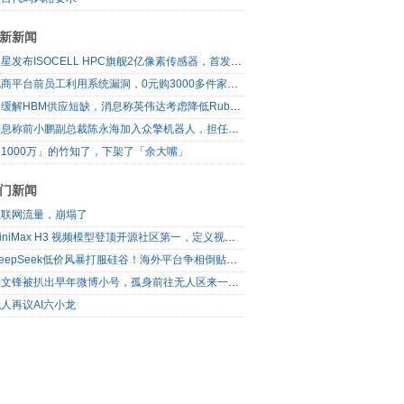
新新闻
三星发布ISOCELL HPC旗舰2亿像素传感器，首发16-bit RAW输出
电商平台前员工利用系统漏洞，0元购3000多件家电！
为缓解HBM供应短缺，消息称英伟达考虑降低Rubin Ultra GPU配置
消息称前小鹏副总裁陈永海加入众擎机器人，担任运营总裁
1000万」的竹知了，下架了「余大嘴」
门新闻
互联网流量，崩塌了
MiniMax H3 视频模型登顶开源社区第一，定义视频模型领域“斩杀线”
DeepSeek低价风暴打服硅谷！海外平台争相倒贴V4 Flash
梁文锋被扒出早年微博小号，孤身前往无人区来一场相当 deep 的 seek 旅行
人再议AI六小龙