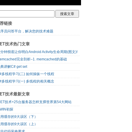
荐链接
程序员问答平台，解决您的技术难题
NET技术热门文章
分钟彻底让你明白Android Activity生命周期(图文)!
emcached完全剖析–1. memcached的基础
典讲解C# get set
#多线程学习(二) 如何操纵一个线程
#多线程学习(一) 多线程的相关概念
NET技术最新文章
NET技术+25台服务器怎样支撑世界第54大网站
WIN初探
使用缓存的9大误区（下）
使用缓存的9大误区（上）
项目代码风格要求