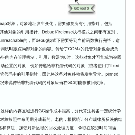
heap对象，对象地址发生变化，需要修复所有引用指针，包括
heap中其他对象的引用指针。Debug和release执行模式之间稍有区别，
unreachable的，而debug模式下需要等到当前函数执行完毕，这
是为了调试时跟踪局部对象的内容。传给了COM+的托管对象也会成为
COM+的内存管理机制，引用计数器为0时，这些对象才可能成为被回
后不能移动位置的对象，例如传递给非托管代码的对象（或者使用了fixed
管代码中的引用指针，因此将这些对象移动将发生异常。pinned
部分情况来说传给非托管代码的对象应当在GC时能够被回收掉。
样的内存区域进行GC操作成本很高，分代算法具备一定统计学
将对象按照生命周期分成新的、老的，根据统计分布规律所反映的结
略和算法，加强对新区域的回收处理力度，争取在较短时间间隔、