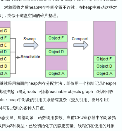
阶段，对象回收之后heap内存空间变得不连续，在heap中移动这些对
排列，类似于磁盘空间的碎片整理。
续采用前面的heap内存分配方法，即仅用一个指针记录heap分
定roots→创建reachable objects graph→对象回收
oots：heap中对象的引用关系错综复杂（交叉引用、循环引用），
ap之外可以找到的各种入口点。
静态变量、局部对象、函数调用参数、当前CPU寄存器中的对象指
）等。主要可以归为2种类型：已经初始化了的静态变量、线程仍在使用的对象