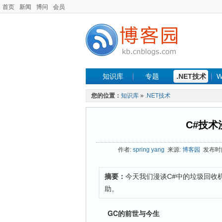
首页
新闻
博问
会员
知识库
专题
.NET技术
W
您的位置：
知识库
»
.NET技术
C#技术
作者:
spring yang
来源:
博客园
发布时间:
摘要：
今天我们漫谈C#中的垃圾回收
助。
GC的前世与今生