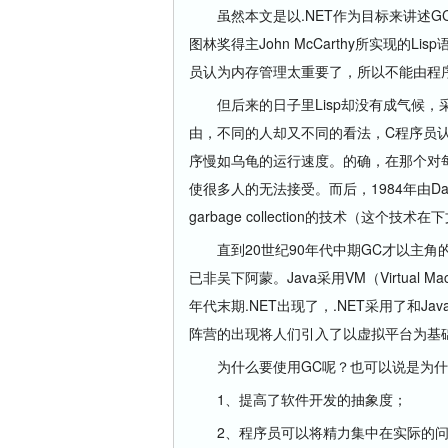
虽然本文是以.NET作为目标来讲述GC
图林奖得主John McCarthy所实现的L
员认为内存管理太重要了，所以不能由程
但后来的日子里Lisp却没有成气候，
由，不同的人却又不同的看法，C程序员认
序慢如乌龟的运行速度。的确，在那个对每
使很多人的无法接受。而后，1984年由Dave U
garbage collection的技术（这个
直到20世纪90年代中期GC才以主角的
已非吴下阿蒙。Java采用VM（Virtual
年代末期.NET出现了，.NET采用了和Java类
阵营的出现将人们引入了以虚拟平台为基
为什么要使用GC呢？也可以说是为什
1、提高了软件开发的抽象度；
2、程序员可以将精力集中在实际的问