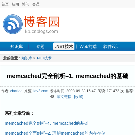
首页
新闻
博问
会员
知识库
专题
.NET技术
Web前端
软件设计
手机开发
软件工程
程序人生
项目管理
数据库
您的位置：
知识库
»
.NET技术
最新文章
memcached完全剖析–1. memcached的基础
作者:
charlee
来源:
idv2.com
发布时间: 2008-09-28 16:47 阅读: 171473 次 推荐:
48
原文链接
[收藏]
系列文章导航：
memcached完全剖析–1. memcached的基础
memcached全面剖析–2. 理解memcached的内存存储