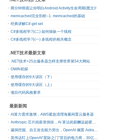
两分钟彻底让你明白Android Activity生命周期(图文)!
memcached完全剖析–1. memcached的基础
经典讲解C# get set
C#多线程学习(二) 如何操纵一个线程
C#多线程学习(一) 多线程的相关概念
.NET技术最新文章
.NET技术+25台服务器怎样支撑世界第54大网站
OWIN初探
使用缓存的9大误区（下）
使用缓存的9大误区（上）
项目代码风格要求
最新新闻
AI算力需求激增，AWS紧急清理海量闲置云服务器
Anthropic 芯片岗薪资倒挂，AI 算法岗薪酬远超硬件工程师
漏洞挖掘、自主攻击能力突出，OpenAI 搁置 Astra 模型发布
英伟达盯上OpenAI“星际之门”背后的电力商，30亿美元直接入股