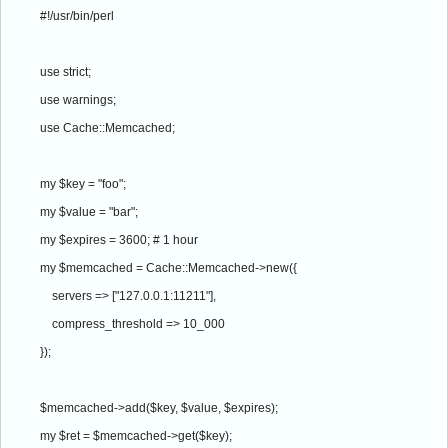
#!/usr/bin/perl
use strict;
use warnings;
use Cache::Memcached;
my $key = "foo";
my $value = "bar";
my $expires = 3600; # 1 hour
my $memcached = Cache::Memcached->new({
    servers => ["127.0.0.1:11211"],
    compress_threshold => 10_000
});
$memcached->add($key, $value, $expires);
my $ret = $memcached->get($key);