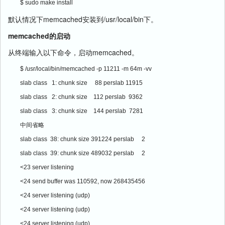
$ sudo make install
默认情况下memcached安装到/usr/local/bin下。
memcached的启动
从终端输入以下命令，启动memcached。
$ /usr/local/bin/memcached -p 11211 -m 64m -vv
slab class   1: chunk size     88 perslab 11915
slab class   2: chunk size    112 perslab  9362
slab class   3: chunk size    144 perslab  7281
中间省略
slab class  38: chunk size 391224 perslab     2
slab class  39: chunk size 489032 perslab     2
<23 server listening
<24 send buffer was 110592, now 268435456
<24 server listening (udp)
<24 server listening (udp)
<24 server listening (udp)