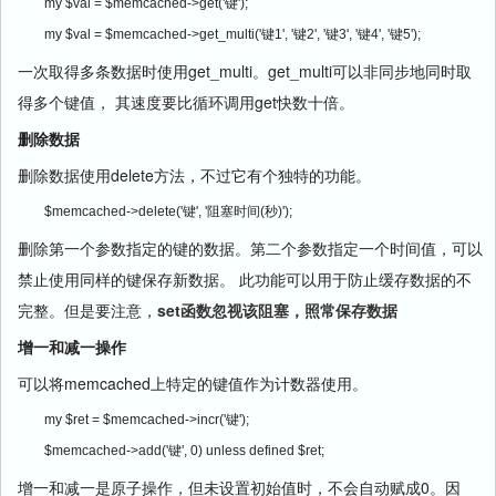
my $val = $memcached->get('键');
my $val = $memcached->get_multi('键1', '键2', '键3', '键4', '键5');
一次取得多条数据时使用get_multi。get_multi可以非同步地同时取
得多个键值， 其速度要比循环调用get快数十倍。
删除数据
删除数据使用delete方法，不过它有个独特的功能。
$memcached->delete('键', '阻塞时间(秒)');
删除第一个参数指定的键的数据。第二个参数指定一个时间值，可以
禁止使用同样的键保存新数据。 此功能可以用于防止缓存数据的不
完整。但是要注意，
set函数忽视该阻塞，照常保存数据
增一和减一操作
可以将memcached上特定的键值作为计数器使用。
my $ret = $memcached->incr('键');
$memcached->add('键', 0) unless defined $ret;
增一和减一是原子操作，但未设置初始值时，不会自动赋成0。因