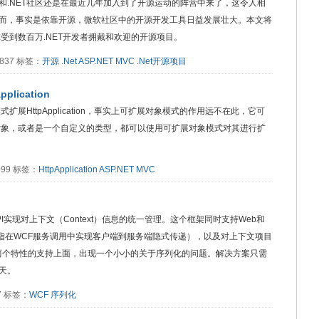
和.NET社区还是在最近几年加入到了开源运动的阵营中来了，这令人相
而，事实是依靠开源，微软社区中的开源开发工具日益发展壮大。本文将
球受到数百万.NET开发者拥戴和欢迎的开源项目。
3837 标签：
开源
.Net
ASP.NET
MVC
.Net开源项目
ication
展HttpApplication，事实上可扩展对象模式的作用远不在此，它可
的对象，或者是一个自定义的类型，都可以使用可扩展对象模式对其进行扩
3099 标签：
HttpApplication
ASP.NET
MVC
实现对上下文（Context）信息的统一管理。这个框架同时支持Web和
里指在WCF服务调用中实现客户端到服务端隐式传递），以及对上下文项目
于后面两个特性的支持上面，出现一个小小的关于序列化的问题。解决方案只需
天。
07 标签：
WCF
序列化