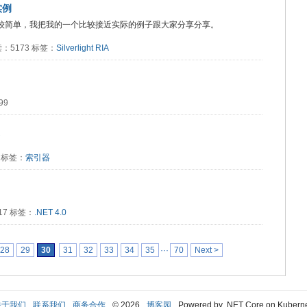
的实例
不过都比较简单，我把我的一个比较接近实际的例子跟大家分享分享。
 阅读：5173 标签：
Silverlight
RIA
99
0 标签：
索引器
017 标签：
.NET 4.0
28
29
30
31
32
33
34
35
···
70
Next >
关于我们
联系我们
商务合作
© 2026
博客园
Powered by .NET Core on Kubern