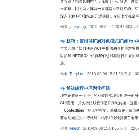
尽管过了相当长的时间，花费了不少资源，微软
当惊讶，因为两大阵营一直都是经常对立的。然
深入了解.NET领域的开源项目，介绍七个在全
作者:
jackyrong
2010-09-09 21:20:47 阅读：
技巧：使用可扩展对象模式扩展HttpAppl
本文介绍了如何使用WCF中提供的可扩展对象模式扩
以扩展.NET类库中任何我们想对其进行扩展
展。
作者:
TerryLee
2010-09-08 15:01:38 阅读：
解决编程中序列化问题
现在正在做一个小小的框架以实现采用统一的API
GUI应用，并支持跨线程传递和跨域传递（这
（ContextItem）的读写控制。关键就在
要改动短短的一行代码，结果却让我折腾了老半
作者:
Artech
2010-09-08 15:01:05 阅读：22