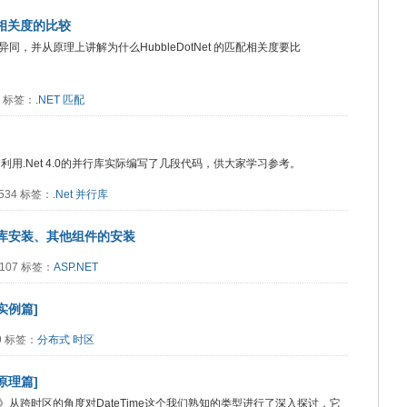
 匹配相关度的比较
，并从原理上讲解为什么HubbleDotNet 的匹配相关度要比
82 标签：
.NET
匹配
，利用.Net 4.0的并行库实际编写了几段代码，供大家学习参考。
3534 标签：
.Net
并行库
数据库安装、其他组件的安装
3107 标签：
ASP.NET
实例篇]
19 标签：
分布式
时区
原理篇]
][下篇]》从跨时区的角度对DateTime这个我们熟知的类型进行了深入探讨，它