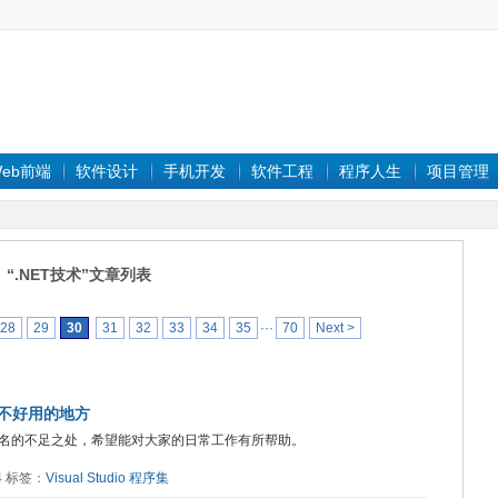
eb前端
软件设计
手机开发
软件工程
程序人生
项目管理
“.NET技术”文章列表
28
29
30
31
32
33
34
35
···
70
Next >
个很不好用的地方
程序集签名的不足之处，希望能对大家的日常工作有所帮助。
64 标签：
Visual Studio
程序集