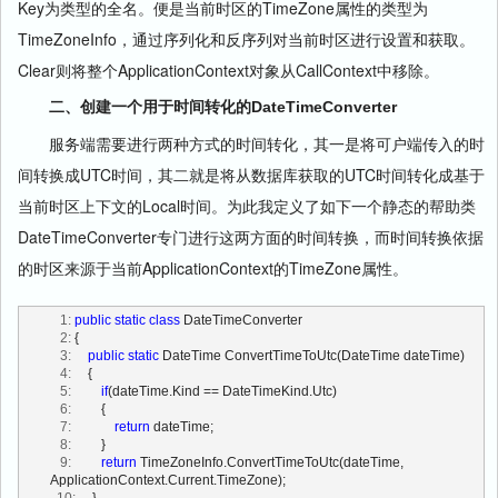
Key为类型的全名。便是当前时区的TimeZone属性的类型为
TimeZoneInfo，通过序列化和反序列对当前时区进行设置和获取。
Clear则将整个ApplicationContext对象从CallContext中移除。
二、创建一个用于时间转化的DateTimeConverter
服务端需要进行两种方式的时间转化，其一是将可户端传入的时
间转换成UTC时间，其二就是将从数据库获取的UTC时间转化成基于
当前时区上下文的Local时间。为此我定义了如下一个静态的帮助类
DateTimeConverter专门进行这两方面的时间转换，而时间转换依据
的时区来源于当前ApplicationContext的TimeZone属性。
   1:
public
static
class
 DateTimeConverter
   2:
 {
   3:
public
static
 DateTime ConvertTimeToUtc(DateTime dateTime)
   4:
     { 
   5:
if
(dateTime.Kind == DateTimeKind.Utc)
   6:
         {
   7:
return
 dateTime;
   8:
         }
   9:
return
 TimeZoneInfo.ConvertTimeToUtc(dateTime, 
ApplicationContext.Current.TimeZone);