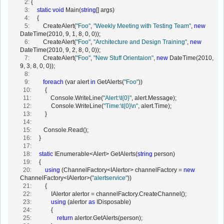
   2:
 {
PublicKeyToken=null"
/>
   3:
static
void
 Main(
string
[] args)
  19:
</
behaviorExtensions
>
   4:
     {
  20:
</
extensions
>
   5:
         CreateAlert(
"Foo"
, 
"Weekly Meeting with Testing Team"
, 
new
  21:
</
system.serviceModel
>
DateTime(2010, 9, 1, 8, 0, 0));
  22:
</
configuration
>
   6:
         CreateAlert(
"Foo"
, 
"Architecture and Design Training"
, 
new
DateTime(2010, 9, 2, 8, 0, 0));
   7:
         CreateAlert(
"Foo"
, 
"New Stuff Orientaion"
, 
new
 DateTime(2010, 
9, 3, 8, 0, 0));
   8:
   9:
foreach
 (var alert 
in
 GetAlerts(
"Foo"
))
  10:
         {
  11:
             Console.WriteLine(
"Alert:\t{0}"
, alert.Message);
  12:
             Console.WriteLine(
"Time:\t{0}\n"
, alert.Time);
  13:
         }
  14:
  15:
        Console.Read();
  16:
     }
  17:
  18:
static
 IEnumerable<Alert> GetAlerts(
string
 person)
  19:
     {
  20:
using
 (ChannelFactory<IAlertor> channelFactory = 
new
ChannelFactory<IAlertor>(
"alertservice"
))
  21:
         {
  22:
             IAlertor alertor = channelFactory.CreateChannel();
  23:
using
 (alertor 
as
 IDisposable)
  24:
             {
  25:
return
 alertor.GetAlerts(person);