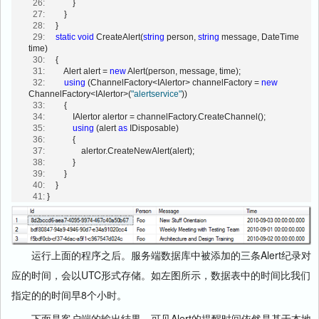
  26:
             }
  27:
         }
  28:
     }
  29:
static
void
 CreateAlert(
string
 person, 
string
 message, DateTime 
time)
  30:
     {
  31:
         Alert alert = 
new
 Alert(person, message, time);
  32:
using
 (ChannelFactory<IAlertor> channelFactory = 
new
ChannelFactory<IAlertor>(
"alertservice"
))
  33:
         {
  34:
             IAlertor alertor = channelFactory.CreateChannel();
  35:
using
 (alert 
as
 IDisposable)
  36:
             {
  37:
                 alertor.CreateNewAlert(alert);
  38:
             }
  39:
         }
  40:
     }
  41:
 }
运行上面的程序之后。服务端数据库中被添加的三条Alert纪录对
应的时间，会以UTC形式存储。如左图所示，数据表中的时间比我们
指定的的时间早8个小时。
下面是客户端的输出结果，可见Alert的提醒时间依然是基于本地