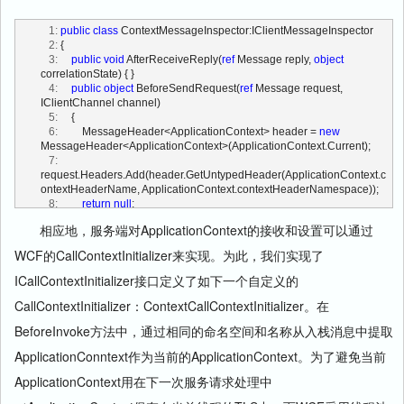
   1:
public
class
 ContextMessageInspector:IClientMessageInspector
   2:
 {
   3:
public
void
 AfterReceiveReply(
ref
 Message reply, 
object
correlationState) { }
   4:
public
object
 BeforeSendRequest(
ref
 Message request, 
IClientChannel channel)
   5:
     {           
   6:
         MessageHeader<ApplicationContext> header = 
new
MessageHeader<ApplicationContext>(ApplicationContext.Current);
   7:
request.Headers.Add(header.GetUntypedHeader(ApplicationContext.c
ontextHeaderName, ApplicationContext.contextHeaderNamespace));
   8:
return
null
;
   9:
     }
相应地，服务端对ApplicationContext的接收和设置可以通过
  10:
 }
WCF的CallContextInitializer来实现。为此，我们实现了
ICallContextInitializer接口定义了如下一个自定义的
CallContextInitializer：ContextCallContextInitializer。在
BeforeInvoke方法中，通过相同的命名空间和名称从入栈消息中提取
ApplicationConntext作为当前的ApplicationContext。为了避免当前
ApplicationContext用在下一次服务请求处理中