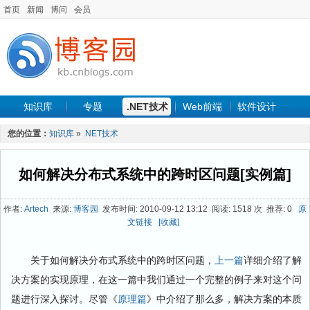
首页
新闻
博问
会员
知识库
专题
.NET技术
Web前端
软件设计
手机开发
软件工程
程序人生
项目管理
数据库
您的位置：
知识库
»
.NET技术
最新文章
如何解决分布式系统中的跨时区问题[实例篇]
作者:
Artech
来源:
博客园
发布时间: 2010-09-12 13:12 阅读: 1518 次 推荐: 0
原
文链接
[收藏]
关于如何解决分布式系统中的跨时区问题，
上一篇
详细介绍了解
决方案的实现原理，在这一篇中我们通过一个完整的例子来对这个问
题进行深入探讨。尽管《
原理篇
》中介绍了那么多，解决方案的本质