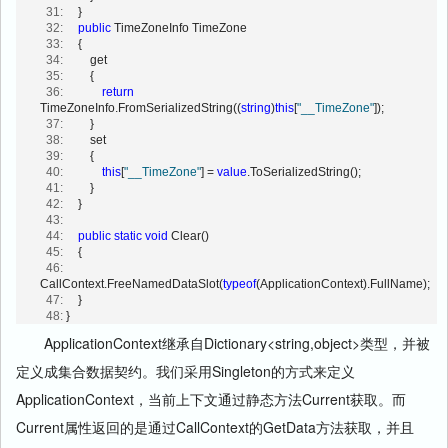
  31:
     }
  32:
public
 TimeZoneInfo TimeZone
  33:
     {
  34:
         get
  35:
         {
  36:
return
TimeZoneInfo.FromSerializedString((
string
)
this
[
"__TimeZone"
]);
  37:
         }
  38:
         set
  39:
         {
  40:
this
[
"__TimeZone"
] = 
value
.ToSerializedString();
  41:
         }
  42:
     }
  43:
  44:
public
static
void
 Clear()
  45:
     { 
  46:
CallContext.FreeNamedDataSlot(
typeof
(ApplicationContext).FullName);
  47:
     }
  48:
 }
ApplicationContext继承自Dictionary<string,object>类型，并被
定义成集合数据契约。我们采用Singleton的方式来定义
ApplicationContext，当前上下文通过静态方法Current获取。而
Current属性返回的是通过CallContext的GetData方法获取，并且