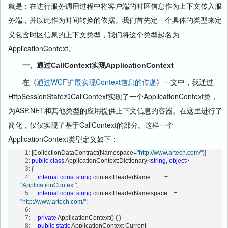
就是：在进行服务调用过程中将客户端的时区信息作为上下文传入服
务端，并以此作为时间转换的依据。我们首先定一个具体的类型来定
义包含时区信息的上下文类型，我们将这个类型起名为
ApplicationContext。
一、通过CallContext实现ApplicationContext
在《
通过WCF扩展实现Context信息的传递
》一文中，我通过
HttpSessionState和CallContext实现了一个ApplicationContext类，
为ASP.NET和其他类型的应用提供上下文信息的容器。在这里进行了
简化，仅仅实现了基于CallContext的部分。这样一个
ApplicationContext类型定义如下：
   1:
 [CollectionDataContract(Namespace=
"http://www.artech.com/"
)]
   2:
public
class
 ApplicationContext:Dictionary<
string
, 
object
>
   3:
 {
   4:
internal
const
string
 contextHeaderName         = 
"ApplicationContext"
;
   5:
internal
const
string
 contextHeaderNamespace    = 
"http://www.artech.com/"
;
   6:
   7:
private
 ApplicationContext() { }
   8:
public
static
 ApplicationContext Current