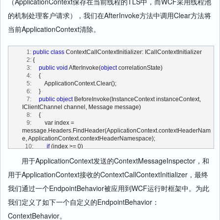
（ApplicationContext保存在当前线程的TLS中，而WCF采用线程池
的机制处理客户请求），我们在AfterInvoke方法中调用Clear方法将
当前ApplicationContext清除。
   1:
public
class
 ContextCallContextInitializer: ICallContextInitializer
   2:
 {
   3:
public
void
 AfterInvoke(
object
 correlationState)
   4:
     {
   5:
         ApplicationContext.Clear();
   6:
     }
   7:
public
object
 BeforeInvoke(InstanceContext instanceContext, 
IClientChannel channel, Message message)
   8:
     {
   9:
         var index = 
message.Headers.FindHeader(ApplicationContext.contextHeaderNam
e, ApplicationContext.contextHeaderNamespace);
  10:
if
 (index >= 0)
  11:
         {
用于ApplicationContext发送的ContextMessageInspector，和
  12:
             ApplicationContext.Current = 
message.Headers.GetHeader<ApplicationContext>(index);
用于ApplicationContext接收的ContextCallContextInitializer，最终
  13:
         }
  14:
return
null
;
我们通过一个EndpointBehavior被应用到WCF运行时框架中。为此
  15:
     }
我们定义了如下一个自定义的EndpointBehavior：
  16:
 }
ContextBehavior。