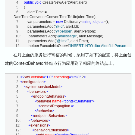
   4:
public
void
 CreateNewAlert(Alert alert)
   5:
     {
   6:
         alert.Time = 
DateTimeConverter.ConvertTimeToUtc(alert.Time);
   7:
         var parameters = 
new
 Dictionary<
string
, 
object
>();
   8:
         parameters.Add(
"@id"
, alert.Id);
   9:
         parameters.Add(
"@person"
, alert.Person);
  10:
         parameters.Add(
"@message"
, alert.Message);
  11:
         parameters.Add(
"@time"
, alert.Time);
  12:
         helper.ExecuteNoQuery(
"INSERT INTO dbo.Alert(Id, Person, 
Message, Time) VALUES(@id,@person,@message,@time)"
, 
在对上面的服务进行寄宿的时候，采用了如下的配置，将上面创
parameters);
  13:
     }        
建的ContextBehavior终结点行为应用到了相应的终结点上。
  14:
public
 IEnumerable<Alert> GetAlerts(
string
 person)
  15:
     {
  16:
         var parameters = 
new
 Dictionary<
string
, 
object
>();
   1:
<?
xml
version
="1.0"
encoding
="utf-8"
 ?
>
  17:
         parameters.Add(
"@person"
, person);
   2:
<
configuration
>
  18:
using
 (var reader = helper.ExecuteReader(
"SELECT Person, 
   3:
<
system.serviceModel
>
Message, Time FROM dbo.Alert WHERE Person = @person"
, 
   4:
<
behaviors
>
parameters))
   5:
<
endpointBehaviors
>
  19:
         {
   6:
<
behavior
name
="contextBehavior"
>
  20:
while
 (reader.Read())
   7:
<
contextPropagtion
/>
  21:
             { 
   8:
</
behavior
>
  22:
yield
return
new
   9:
</
endpointBehaviors
>
Alert(reader[0].ToString(),reader[1].ToString(),DateTimeConverter.Conv
  10:
</
behaviors
>
ertTimeFromUtc( (DateTime)reader[2]));
  11:
<
extensions
>
  23:
             }
  12:
<
behaviorExtensions
>
  24:
         }