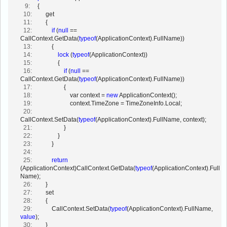
   9:
     {
  10:
         get
  11:
         {
  12:
if
 (
null
 == 
CallContext.GetData(
typeof
(ApplicationContext).FullName)) 
  13:
             {
  14:
lock
 (
typeof
(ApplicationContext))
  15:
                 {
  16:
if
 (
null
 == 
CallContext.GetData(
typeof
(ApplicationContext).FullName))
  17:
                     {
  18:
                         var context = 
new
 ApplicationContext();
  19:
                         context.TimeZone = TimeZoneInfo.Local;
  20:
CallContext.SetData(
typeof
(ApplicationContext).FullName, context);
  21:
                     }
  22:
                 }
  23:
             }
  24:
  25:
return
(ApplicationContext)CallContext.GetData(
typeof
(ApplicationContext).Full
Name);
  26:
         }
  27:
         set
  28:
         {
  29:
             CallContext.SetData(
typeof
(ApplicationContext).FullName, 
value
);
  30:
         }