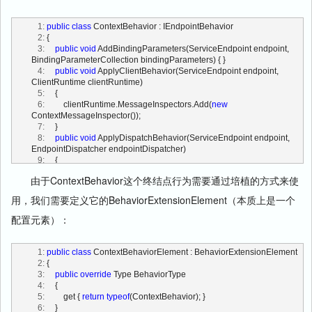
   1:
public
class
 ContextBehavior : IEndpointBehavior
   2:
 {
   3:
public
void
 AddBindingParameters(ServiceEndpoint endpoint, 
BindingParameterCollection bindingParameters) { }
   4:
public
void
 ApplyClientBehavior(ServiceEndpoint endpoint, 
ClientRuntime clientRuntime)
   5:
     {
   6:
         clientRuntime.MessageInspectors.Add(
new
ContextMessageInspector());
   7:
     }
   8:
public
void
 ApplyDispatchBehavior(ServiceEndpoint endpoint, 
EndpointDispatcher endpointDispatcher)
   9:
     {
  10:
foreach
 (DispatchOperation operation 
in
由于ContextBehavior这个终结点行为需要通过培植的方式来使
endpointDispatcher.DispatchRuntime.Operations)
  11:
         {
用，我们需要定义它的BehaviorExtensionElement（本质上是一个
  12:
             operation.CallContextInitializers.Add(
new
ContextCallContextInitializer());
配置元素）：
  13:
         }
  14:
     }
  15:
public
void
 Validate(ServiceEndpoint endpoint) { }
   1:
public
class
 ContextBehaviorElement : BehaviorExtensionElement
  16:
 }
   2:
 {
   3:
public
override
 Type BehaviorType
   4:
     {
   5:
         get { 
return
typeof
(ContextBehavior); }
   6:
     }