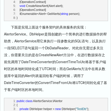
   4:
     [OperationContract]
   5:
void
 CreateNewAlert(Alert alert);
   6:
     [OperationContract]
   7:
     IEnumerable<Alert> GetAlerts(
string
 person);
   8:
 }
下面是实现上面这个服务契约的具体服务的实现：
AlertorService。DbHelper是我创建的一个简单的进行数据操作的帮
助类，AlertorService用它来执行一段参数化的SQL语句，以及执行
一段SELECT语句返回一个DbDataReader。对此你无需过多关注
没，你需要关注的是在CreateNewAlert方法中，在进行数据保存之
前先调用了DateTimeConverter的ConvertTimeToUtc将基于客户端
时区的本地时间转化成了UTC时间；而在GetAlerts方法中在将从数
据库中返回的Alert列表返回给客户端的时候，调用了
DateTimeConverter的ConvertTimeFromUtc将UTC时间转化成了基
于客户端时区的本地时间。
   1:
public
class
 AlertorService:IAlertor
   2:
 {
   3:
private
 DbHelper helper = 
new
 DbHelper(
"TestDb"
);