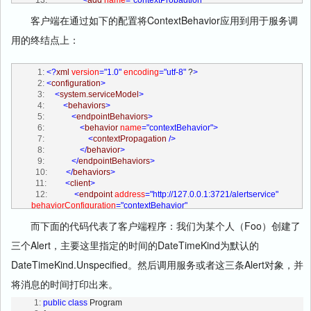
  13:
<
add
name
="contextPropagtion"
  25:
     }
type
="Artech.TimeConversion.ContextBehaviorElement, 
  26:
 }
客户端在通过如下的配置将ContextBehavior应用到用于服务调
Artech.TimeConversion.Lib, Version=1.0.0.0, Culture=neutral, 
PublicKeyToken=null"
/>
用的终结点上：
  14:
</
behaviorExtensions
>
  15:
</
extensions
>
  16:
<
services
>
   1:
<?
xml
version
="1.0"
encoding
="utf-8"
 ?
>
  17:
<
service
   2:
<
configuration
>
name
="Artech.TimeConversion.Service.AlertorService"
>
   3:
<
system.serviceModel
>
  18:
<
endpoint
address
="http://127.0.0.1:3721/alertservice"
   4:
<
behaviors
>
behaviorConfiguration
="contextBehavior"
   5:
<
endpointBehaviors
>
  19:
binding
="ws2007HttpBinding"
bindingConfiguration
=""
   6:
<
behavior
name
="contextBehavior"
>
contract
="Artech.TimeConversion.Service.Interface.IAlertor"
/>
   7:
<
contextPropagation
/>
  20:
</
service
>
   8:
</
behavior
>
  21:
</
services
>
   9:
</
endpointBehaviors
>
  22:
</
system.serviceModel
>
  10:
</
behaviors
>
  23:
</
configuration
>
  11:
<
client
>
  12:
<
endpoint
address
="http://127.0.0.1:3721/alertservice"
behaviorConfiguration
="contextBehavior"
  13:
binding
="ws2007HttpBinding"
bindingConfiguration
=""
而下面的代码代表了客户端程序：我们为某个人（Foo）创建了
contract
="Artech.TimeConversion.Service.Interface.IAlertor"
  14:
name
="alertservice"
/>
三个Alert，主要这里指定的时间的DateTimeKind为默认的
  15:
</
client
>
  16:
<
extensions
>
DateTimeKind.Unspecified。然后调用服务或者这三条Alert对象，并
  17:
<
behaviorExtensions
>
将消息的时间打印出来。
  18:
<
add
name
="contextPropagation"
type
="Artech.TimeConversion.ContextBehaviorElement, 
   1:
public
class
 Program
Artech.TimeConversion.Lib, Version=1.0.0.0, Culture=neutral, 