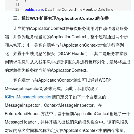
  10:
     }
  11:
  12:
public
static
 DateTime ConvertTimeFromUtc(DateTime 
dateTime)
三、通过WCF扩展实现ApplicationContext的传播
  13:
     {
  14:
if
 (dateTime.Kind == DateTimeKind.Utc)
让当前的ApplicationContext在每次服务调用时自动传递到服务
  15:
         {
  16:
return
 dateTime;
端，并作为服务端当前的ApplicationContext，整个过程通过两个步
  17:
         }
  18:
return
 TimeZoneInfo.ConvertTimeFromUtc(dateTime, 
骤来实现：其一是客户端将当前ApplicationContext对象进行序列
ApplicationContext.Current.TimeZone);
化，并置于出栈消息的报头（SOAP Header）；其二是服务在接收
  19:
     }
  20:
 }
到请求消息时从入栈消息中提取该报头并进行反序列化，最终将生成
的对象作为服务端当前的ApplicationContext。
客户端对当前ApplicationContext输出可以通过WCF的
MessageInspector对象来完成。为此，我们实现了
IClientMessageInspector
接口定义了如下一个自定义的
MessageInspector：ContextMessageInspector。在
BeforeSendRquest方法中，基于当前ApplicationContext创建了一个
MessageHeader，并将其插入出栈消息的报头集合中。该消息报头
对应的命名空间和名称为定义在ApplicationContext中的两个常量。