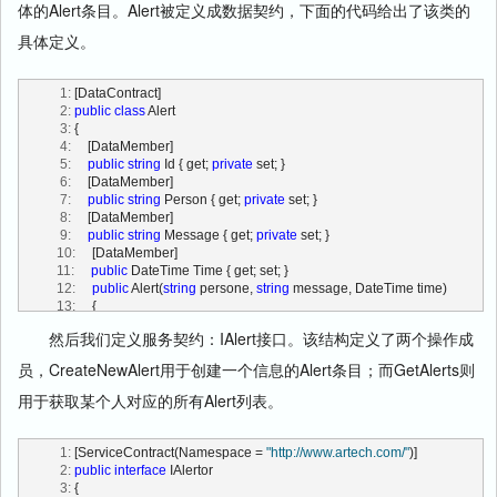
体的Alert条目。Alert被定义成数据契约，下面的代码给出了该类的
具体定义。
   1:
 [DataContract]
   2:
public
class
 Alert
   3:
 {
   4:
     [DataMember]
   5:
public
string
 Id { get; 
private
 set; }
   6:
     [DataMember]
   7:
public
string
 Person { get; 
private
 set; }
   8:
     [DataMember]
   9:
public
string
 Message { get; 
private
 set; }
  10:
     [DataMember]
  11:
public
 DateTime Time { get; set; }
  12:
public
 Alert(
string
 persone, 
string
 message, DateTime time)
  13:
     {
  14:
this
.Id = Guid.NewGuid().ToString();
然后我们定义服务契约：IAlert接口。该结构定义了两个操作成
  15:
this
.Person = persone;
  16:
this
.Message = message;
员，CreateNewAlert用于创建一个信息的Alert条目；而GetAlerts则
  17:
this
.Time = time;
  18:
     }
用于获取某个人对应的所有Alert列表。
  19:
 }
   1:
 [ServiceContract(Namespace = 
"http://www.artech.com/"
)]
   2:
public
interface
 IAlertor
   3:
 {