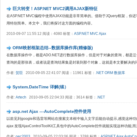
巨大转变！ASP.NET MVC2调用AJAX新特征
在ASP.NET MVC编程中使用AJAX功能是非常简单的。借助于JQuery框架，
用特别简单。本文中，我们将探讨这方面的编程内容。
2010-09-07 11:55:12 阅读：4080 标签：
ASP.NET
MVC
Ajax
ORM映射框架总结--数据库操作库(精修版)
在数据库操作中，都是ADO.NET进行数据库操作，但是对于对象的查询，都是
查询的是那张表，或者说是查询结果集是封装到那个对象，这就是本文要解决的
作者:
贺臣
2010-09-05 22:41:07 阅读：11961 标签：
.NET
ORM
数据库
System.DateTime 详解(续）
作者:
Artech
2010-09-05 22:04:33 阅读：3614 标签：
.NET
asp.net Ajax ---AutoComplete控件使用
以前见到google和迅雷等网站在搜索文本框中输入文字后能自动提示,感觉这种功能很
ajax 发现AjaxControlToolKit工具包中的AutoComplete控件就能实现这种功能
作者:
oec2003
2010-09-05 22:03:06 阅读：3788 标签：
ASP.NET
Ajax
AutoCo