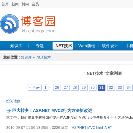
首页
新闻
博问
会员
知识库
专题
.NET技术
Web前端
软件设计
手
您的位置：
知识库
»
.NET技术
“.NET技术”文章列表
< Prev
1
···
26
27
28
29
30
31
32
33
34
按阅读数
巨大转变！ASP.NET MVC2行为方法新改进
本文中，我们将集中解释如何使用在ASP.NET MVC 2.0中使用多个行为方法(Action 
2010-09-07 11:56:18 阅读：3226 标签：
ASP.NET
MVC
html
.NET