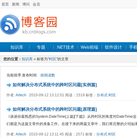
首页
新闻
博问
会员
知识库
专题
.NET技术
Web前端
软件设计
手
您的位置：
知识库
» 标签为“
时区
”的文章
当前排序:发布时间
按阅读数
如何解决分布式系统中的跨时区问题[实例篇]
作者:
Artech
2010-09-12 13:12:01 阅读：1519 标签：
分布式
时区
如何解决分布式系统中的跨时区问题[原理篇]
《谈谈你最熟悉的System.DateTime[上篇][下篇]》从跨时区的角度对Date
们都是为这篇文章作的准备工作。在接下来的两篇文章中，我们将完整的介绍如
作者:
Artech
2010-09-12 13:11:45 阅读：2571 标签：
分布式
时区