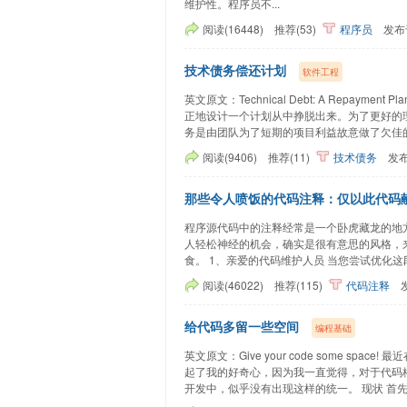
维护性。程序员不...
阅读(16448)
推荐(53)
程序员
发布
技术债务偿还计划
软件工程
英文原文：Technical Debt: A Repa
正地设计一个计划从中挣脱出来。为了更好的
务是由团队为了短期的项目利益故意做了欠佳的技
阅读(9406)
推荐(11)
技术债务
发
那些令人喷饭的代码注释：仅以此代码献给
程序源代码中的注释经常是一个卧虎藏龙的地
人轻松神经的机会，确实是很有意思的风格，
食。 1、亲爱的代码维护人员 当您尝试优化这
阅读(46022)
推荐(115)
代码注释
给代码多留一些空间
编程基础
英文原文：Give your code some 
起了我的好奇心，因为我一直觉得，对于代码
开发中，似乎没有出现这样的统一。 现状 首先，