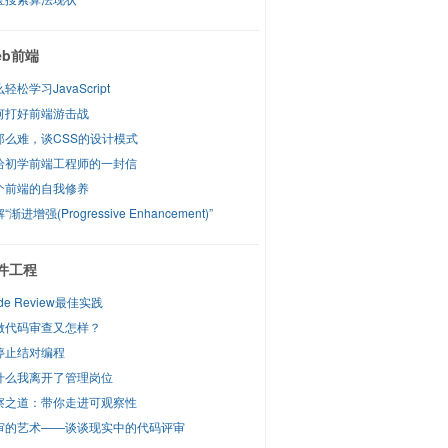
eb前端
轻松学习JavaScript
何打好前端游击战
那么难，谈CSS的设计模式
给初学前端工程师的一封信
个前端的自我修养
“渐进增强(Progressive Enhancement)”
件工程
de Review最佳实践
做代码审查又怎样？
停止结对编程
什么我离开了管理岗位
察之道：带你走进可观察性
审的艺术——谈谈现实中的代码评审