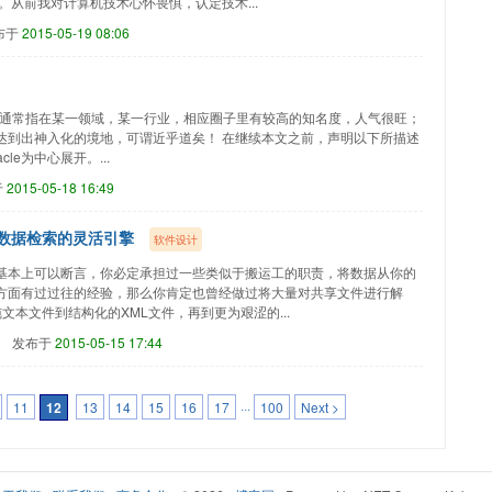
程。从前我对计算机技术心怀畏惧，认定技术...
布于
2015-05-19 08:06
degree。通常指在某一领域，某一行业，相应圈子里有较高的知名度，人气很旺；
达到出神入化的境地，可谓近乎道矣！ 在继续本文之前，声明以下所描述
e为中心展开。...
于
2015-05-18 16:49
I数据检索的灵活引擎
软件设计
基本上可以断言，你必定承担过一些类似于搬运工的职责，将数据从你的
方面有过过往的经验，那么你肯定也曾经做过将大量对共享文件进行解
文本文件到结构化的XML文件，再到更为艰涩的...
发布于
2015-05-15 17:44
11
12
13
14
15
16
17
···
100
Next >