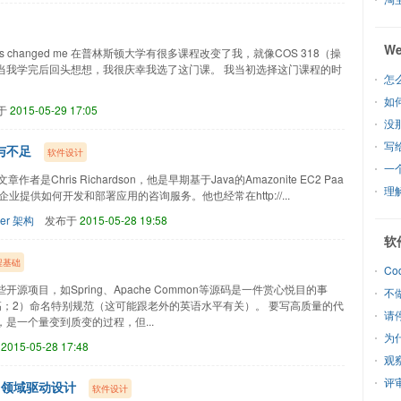
W
 systems changed me 在普林斯顿大学有很多课程改变了我，就像COS 318（操
当我学完后回头想想，我很庆幸我选了这门课。 我当初选择这门课程的时
怎么
如
于
2015-05-29 17:05
没
写
与不足
软件设计
一
s 这篇文章作者是Chris Richardson，他是早期基于Java的Amazonite EC2 Paa
理解
他为企业提供如何开发和部署应用的咨询服务。他也经常在http://...
er
架构
发布于
2015-05-28 19:58
软
程基础
Co
项目，如Spring、Apache Common等源码是一件赏心悦目的事
不
；2）命名特别规范（这可能跟老外的英语水平有关）。 要写高质量的代
请
是一个量变到质变的过程，但...
为
于
2015-05-28 17:48
观
评
用领域驱动设计
软件设计