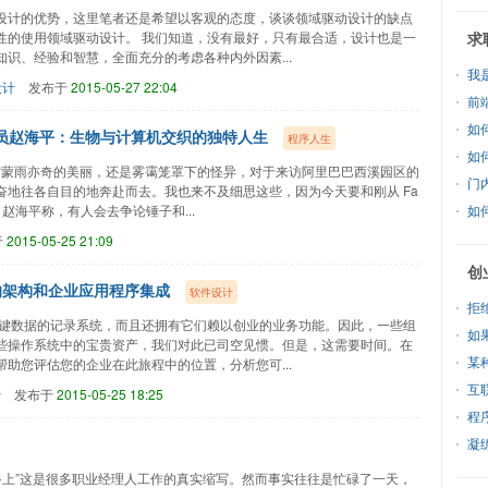
设计的优势，这里笔者还是希望以客观的态度，谈谈领域驱动设计的缺点
性的使用领域驱动设计。 我们知道，没有最好，只有最合适，设计也是一
求
识、经验和智慧，全面充分的考虑各种内外因素...
我
设计
发布于
2015-05-27 22:04
前
如
阿里研究员赵海平：生物与计算机交织的独特人生
程序人生
如
山色空蒙雨亦奇的美丽，还是雾霭笼罩下的怪异，对于来访阿里巴巴西溪园区的
门
地往各自目的地奔赴而去。我也来不及细思这些，因为今天要和刚从 Fa
，赵海平称，有人会去争论锤子和...
如
于
2015-05-25 21:09
创
务的架构和企业应用程序集成
软件设计
拒
关键数据的记录系统，而且还拥有它们赖以创业的业务功能。因此，一些组
如
些操作系统中的宝贵资产，我们对此已司空见惯。但是，这需要时间。在
某
助您评估您的企业在此旅程中的位置，分析您可...
互
计
发布于
2015-05-25 18:25
程
凝
路上”这是很多职业经理人工作的真实缩写。然而事实往往是忙碌了一天，