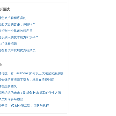
职面试
是怎么招聘程序员的
端面试官的套路，你懂吗？
何招到一个靠谱的程序员
何识别人的技术能力和水平？
内门外看招聘
何在面试中发现优秀程序员
业
绝传统，看 Facebook 如何以三大法宝化茧成蝶
果你做的事情毫不费力，就是在浪费时间
种理想的团队
联网组织的未来：剖析GitHub员工的任性之源
序员如何参与创业
练干货：YC创业第二课，团队与执行