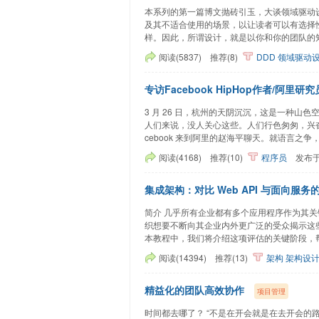
本系列的第一篇博文抛砖引玉，大谈领域驱动
及其不适合使用的场景，以让读者可以有选择
样。因此，所谓设计，就是以你和你的团队的知
阅读(5837)
推荐(8)
DDD
领域驱动
专访Facebook HipHop作者/
3 月 26 日，杭州的天阴沉沉，这是一种
人们来说，没人关心这些。人们行色匆匆，兴奋
cebook 来到阿里的赵海平聊天。就语言之争
阅读(4168)
推荐(10)
程序员
发布
集成架构：对比 Web API 与面向服
简介 几乎所有企业都有多个应用程序作为其
织想要不断向其企业内外更广泛的受众揭示这
本教程中，我们将介绍这项评估的关键阶段，帮
阅读(14394)
推荐(13)
架构
架构设
精益化的团队高效协作
项目管理
时间都去哪了？ “不是在开会就是在去开会的