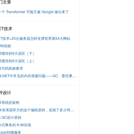
门文章
个 Transformer 可能又被 Google 做出来了
NET技术
NET技术+25台服务器怎样支撑世界第54大网站
IN初探
用缓存的9大误区（下）
用缓存的9大误区（上）
目代码风格要求
谈谈.NET中常见的内存泄露问题——GC、委托事件和弱引用
件设计
荐系统的架构
60年前美国军方的这个编程原则，造就了多少伟大的框架
s GC设计原则
布式事务的 N 种实现
xcel到微服务