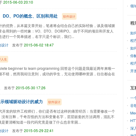
于
2015-06-03 20:10
领
、DO、PO的概念、区别和用处
软件设计
程
计的优势，从本篇文章开始，笔者将会结合自己的实际经验，谈及领域驱
会用到的一些对象：VO、DTO、DO和PO。 由于不同的项目和开发人
如
进行一个简单描述，名字只是个标识，我们...
程
动设计
发布于
2015-06-02 18:47
如
你
序人生
程
 complete beginner to learn programming 回答这个问题是我最近两年来唯一
开
很不错，然而我却注意到，成功的学生，无论使用哪种资源，往往都会在
互
程
发布于
2015-05-30 17:26
一
显示领域驱动设计的威力
软件设计
谷
代开发的软件工程师们，你们是否有过这样的痛苦经历：当需要修改一个
M
码，没有注释，千奇百怪的方法和变量名字，层层嵌套的方法调用，混乱不
H
是要清晰知道一段代码究竟是做了什么也非常困...
深
动设计
发布于
2015-05-29 22:41
淘