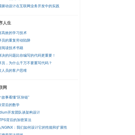
域驱动设计在互联网业务开发中的实践
序人生
何高效的学习技术
序员的重复劳动陷阱
何阅读技术书籍
解决的问题比你编写的代码更重要！
序员，为什么千万不要重写代码？
发人员的客户思维
联网
个故事看懂“区块链”
歌背后的数学
edium开发团队谈架构设计
TTPS背后的加密算法
入NGINX：我们如何设计它的性能和扩展性
宝搜索算法现状