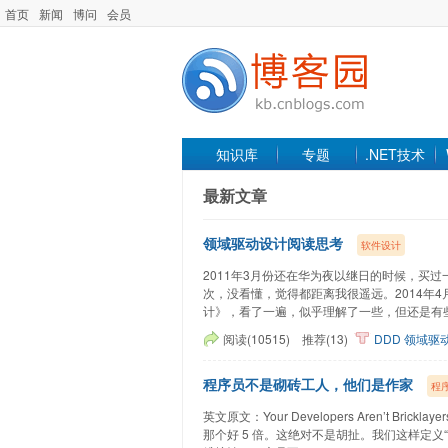
首页
新闻
博问
会员
知识库
专题
.NET技术
最新文章
领域驱动设计阅读思考
软件设计
2011年3月份还在华为夜以继日的时候，买
次，没看懂，觉得都距离我很遥远。2014年4月
计》，看了一遍，似乎理解了一些，但还是有些摸
阅读(10515)
推荐(13)
DDD
领域驱
程序员不是砌砖工人，他们是作家
程
英文原文：Your Developers Aren’t Bric
那个好 5 倍。这绝对不是胡扯。我们这样定义