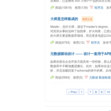
后离职，已是拥有 500 万用户产品的后台主
阅读(10819)
推荐(139)
程序员
发
大师是怎样炼成的
程序人生
Master，也叫大师，接近于master's 
对其所从事的业种了如指掌，炉火纯青，已然
的大师主要是数据库领域，而且更多地是以Oracl
阅读(6763)
推荐(12)
程序员
发布
元数据驱动设计 —— 设计一套用于AP
如果你曾在企业开发方面具有一些经验，那么
数据库中不断地搬进搬出。此外，如果你在这
析，并且加载到某个schema的表中的事。从纯
阅读(5993)
推荐(5)
元数据
数据检索
< Prev
1
···
7
8
9
10