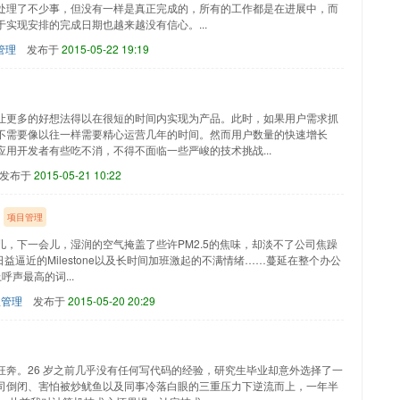
处理了不少事，但没有一样是真正完成的，所有的工作都是在进展中，而
实现安排的完成日期也越来越没有信心。...
管理
发布于
2015-05-22 19:19
让更多的好想法得以在很短的时间内实现为产品。此时，如果用户需求抓
不需要像以往一样需要精心运营几年的时间。然而用户数量的快速增长
用开发者有些吃不消，不得不面临一些严峻的技术挑战...
发布于
2015-05-21 10:22
项目管理
，下一会儿，湿润的空气掩盖了些许PM2.5的焦味，却淡不了公司焦躁
益逼近的Milestone以及长时间加班激起的不满情绪……蔓延在整个办公
上呼声最高的词...
队管理
发布于
2015-05-20 20:29
奔。26 岁之前几乎没有任何写代码的经验，研究生毕业却意外选择了一
司倒闭、害怕被炒鱿鱼以及同事冷落白眼的三重压力下逆流而上，一年半