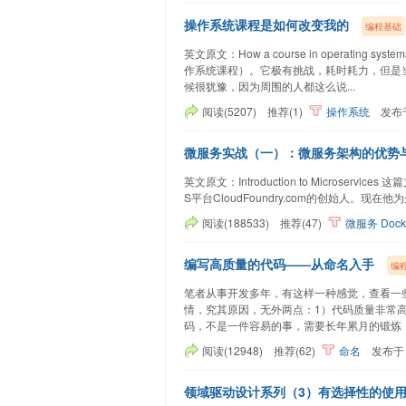
操作系统课程是如何改变我的
编程基础
英文原文：How a course in operating
作系统课程）。它极有挑战，耗时耗力，但是
候很犹豫，因为周围的人都这么说...
阅读(5207)
推荐(1)
操作系统
发布
微服务实战（一）：微服务架构的优势
英文原文：Introduction to Microservice
S平台CloudFoundry.com的创始人。现在
阅读(188533)
推荐(47)
微服务
Dock
编写高质量的代码——从命名入手
编
笔者从事开发多年，有这样一种感觉，查看一些开源
情，究其原因，无外两点：1）代码质量非常高
码，不是一件容易的事，需要长年累月的锻炼，
阅读(12948)
推荐(62)
命名
发布
领域驱动设计系列（3）有选择性的使