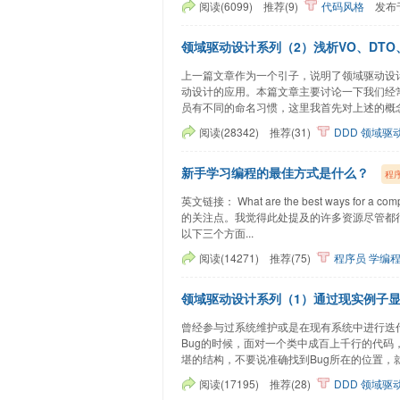
阅读(6099)
推荐(9)
代码风格
发布
领域驱动设计系列（2）浅析VO、DTO
上一篇文章作为一个引子，说明了领域驱动设
动设计的应用。本篇文章主要讨论一下我们经常
员有不同的命名习惯，这里我首先对上述的概念
阅读(28342)
推荐(31)
DDD
领域驱
新手学习编程的最佳方式是什么？
程
英文链接： What are the best ways for a
的关注点。我觉得此处提及的许多资源尽管都
以下三个方面...
阅读(14271)
推荐(75)
程序员
学编
领域驱动设计系列（1）通过现实例子
曾经参与过系统维护或是在现有系统中进行迭
Bug的时候，面对一个类中成百上千行的代
堪的结构，不要说准确找到Bug所在的位置，就
阅读(17195)
推荐(28)
DDD
领域驱