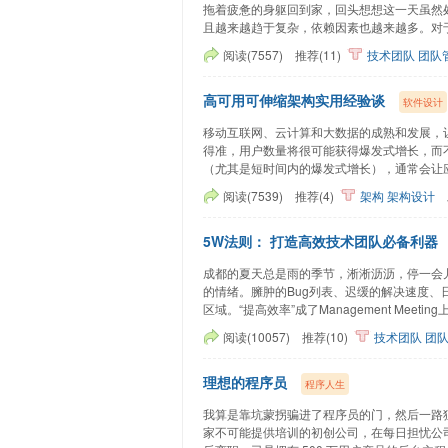
拖着疲惫的身躯回到家，回头想想这一天虽然
且越来越趋于复杂，依赖因素也越来越多。对于
阅读(7557)
推荐(11)
技术团队
团队
高可用可伸缩架构实用经验谈
软件设计
移动互联网、云计算和大数据的成熟和发展，
得准，用户数量将很可能获得爆发式增长，而
（尤其是短时间内的爆发式增长），通常会让应
阅读(7539)
推荐(4)
架构
架构设计
5W法则： 打造高效技术团队必备利器
成都的夏天总是雨的季节，淅淅沥沥，停一会儿
的情绪。臃肿的Bug列表、迟缓的解决速度、日
区域。“提高效率”成了Management Meeting
阅读(10057)
推荐(10)
技术团队
团
理想的程序员
程序人生
我算是靠坑蒙拐骗进了程序员的门，然后一路狂
家不可能提供培训的初创公司，在每日担忧公