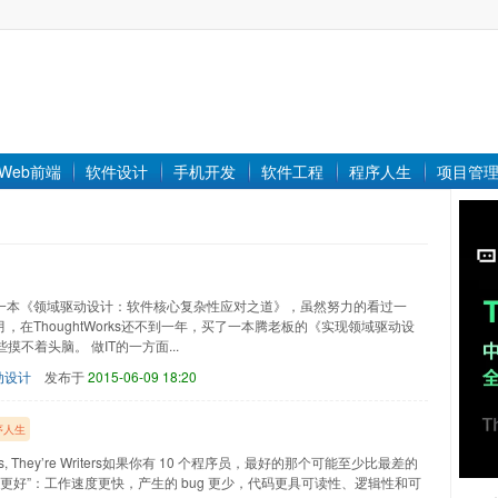
Web前端
软件设计
手机开发
软件工程
程序人生
项目管
过一本《领域驱动设计：软件核心复杂性应对之道》，虽然努力的看过一
，在ThoughtWorks还不到一年，买了一本腾老板的《实现领域驱动设
不着头脑。 做IT的一方面...
动设计
发布于
2015-06-09 18:20
序人生
klayers, They’re Writers如果你有 10 个程序员，最好的那个可能至少比最差的
“更好”：工作速度更快，产生的 bug 更少，代码更具可读性、逻辑性和可