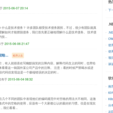
热
于
2015-06-07 20:14
下一
.
yment Plan 什么是技术债务？ 许多团队都受技术债务困扰，不过，很少有团队能真
理解如何才能摆脱债务，我们首先要正确地理解什么是技术债务。 技术债
.
...
OW
布于
2015-06-06 21:47
使
使
...
程序人生
项
方，有人就很喜欢写幽默搞笑的注释内容。解释代码含义的同时，也带给
来看看这一辑国外某公司产品中的注释。 注意：看的时候严禁喝水或进
段代码但发现这是一个极端错误的决定的时...
软
发布于
2015-06-04 08:32
推
space! 最近在几个不同的团队中发现他们的编码规范中对空格的用法大不相同。这激
K8
格式中的空格的使用，应该有一个大家都公认的最好的习惯。但是在现实
分
我们看看...
从E