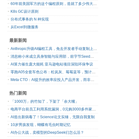
60年前美国军方的这个编程原则，造就了多少伟大的框架
K8s GC设计原则
分布式事务的 N 种实现
从Excel到微服务
最新新闻
Anthropic升级AI编程工具，免去开发者手动复制上下文
消息称小米成立具身智能与应用部，前字节Seed孔涛挂帅
AI算力催生庞大能耗 亚马逊电站项目深陷环保争议
零跑A05全套车色公布：松岚灰、莓莓蓝等，预计明日上市
Meta CTO：AI提升的效率应投入产品开发，而非增加休假
热门新闻
「1000万」的竹知了，下架了「余大嘴」
电商平台前员工利用系统漏洞，0元购3000多件家电！
AI造出新病毒了！Science论文实锤，无限自我复制
10岁男孩发现，蝴蝶有毛虫时期记忆
AI办公大战，卖模型的DeepSeek们怎么活？