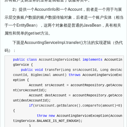
2）提供一个AccountInfo和一个Account，前者是一个用于与展
示层交换账户数据的账户数据传输对象，后者是一个账户实体（相当
于一个EntityBean），这两个对象都是普通的JavaBean，具有相关
属性和简单的get/set方法。
下面是AccountingServiceImpl.transfer()方法的实现逻辑（伪代
码）：
public
class
 AccountingServiceImpl 
implements
 Accountin
gService {

public
void
 transfer(Long srcAccountId, Long destAc
countId, BigDecimal amount) 
throws
 AccountingServiceExc
eption {

        Account srcAccount 
=
 accountRepository.getAccou
nt(srcAccountId);

        Account destAccount 
=
 accountRepository.getAcco
unt(destAccountId);

if
(srcAccount.getBalance().compareTo(amount)<0
)
{

throw
new
 AccountingServiceException(Accoun
tingService.BALANCE_IS_NOT_ENOUGH);

        }
