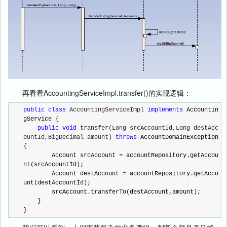
再看看AccountingServiceImpl.transfer()的实现逻辑：
public
class
 AccountingServiceImpl 
implements
 Accountin
gService {

public
void
 transfer(Long srcAccountId,Long destAcc
ountId,BigDecimal amount) 
throws
 AccountDomainException 
{

        Account srcAccount 
=
 accountRepository.getAccou
nt(srcAccountId);

        Account destAccount 
=
 accountRepository.getAcco
unt(destAccountId);

        srcAccount.transferTo(destAccount,amount);

    }

}