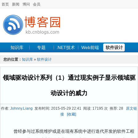
首页
新闻
博问
会员
知识库
专题
.NET技术
Web前端
软件设计
手机开发
软件工程
程序人生
项目管理
数据库
您的位置：
知识库
»
软件设计
最新文章
领域驱动设计系列（1）通过现实例子显示领域驱
动设计的威力
作者:
Johnny.Liang
发布时间: 2015-05-29 22:41 阅读: 17195 次 推荐: 28
原文链
接
[收藏]
曾经参与过系统维护或是在现有系统中进行迭代开发的软件工程