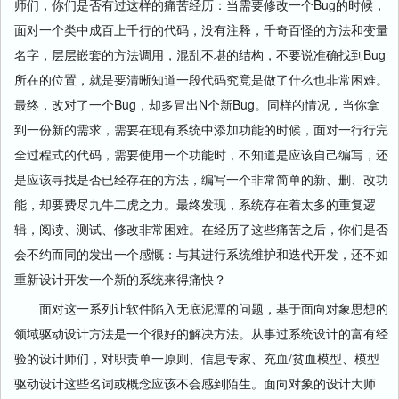
师们，你们是否有过这样的痛苦经历：当需要修改一个Bug的时候，
面对一个类中成百上千行的代码，没有注释，千奇百怪的方法和变量
名字，层层嵌套的方法调用，混乱不堪的结构，不要说准确找到Bug
所在的位置，就是要清晰知道一段代码究竟是做了什么也非常困难。
最终，改对了一个Bug，却多冒出N个新Bug。同样的情况，当你拿
到一份新的需求，需要在现有系统中添加功能的时候，面对一行行完
全过程式的代码，需要使用一个功能时，不知道是应该自己编写，还
是应该寻找是否已经存在的方法，编写一个非常简单的新、删、改功
能，却要费尽九牛二虎之力。最终发现，系统存在着太多的重复逻
辑，阅读、测试、修改非常困难。在经历了这些痛苦之后，你们是否
会不约而同的发出一个感慨：与其进行系统维护和迭代开发，还不如
重新设计开发一个新的系统来得痛快？
面对这一系列让软件陷入无底泥潭的问题，基于面向对象思想的
领域驱动设计方法是一个很好的解决方法。从事过系统设计的富有经
验的设计师们，对职责单一原则、信息专家、充血/贫血模型、模型
驱动设计这些名词或概念应该不会感到陌生。面向对象的设计大师