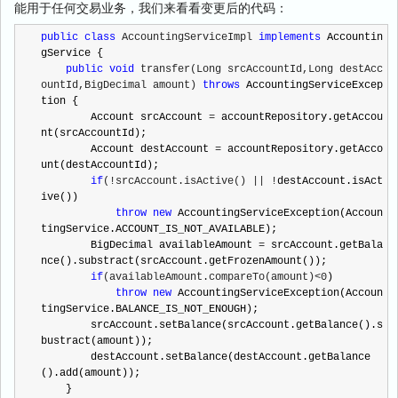
能用于任何交易业务，我们来看看变更后的代码：
public
class
 AccountingServiceImpl 
implements
 Accountin
gService {

public
void
 transfer(Long srcAccountId,Long destAcc
ountId,BigDecimal amount) 
throws
 AccountingServiceExcep
tion {

        Account srcAccount 
=
 accountRepository.getAccou
nt(srcAccountId);

        Account destAccount 
=
 accountRepository.getAcco
unt(destAccountId);

if
(!srcAccount.isActive() || !
destAccount.isAct
ive())

throw
new
 AccountingServiceException(Accoun
tingService.ACCOUNT_IS_NOT_AVAILABLE);

        BigDecimal availableAmount 
=
 srcAccount.getBala
nce().substract(srcAccount.getFrozenAmount());

if
(availableAmount.compareTo(amount)<0
)

throw
new
 AccountingServiceException(Accoun
tingService.BALANCE_IS_NOT_ENOUGH);

        srcAccount.setBalance(srcAccount.getBalance().s
bustract(amount));

        destAccount.setBalance(destAccount.getBalance
().add(amount));

    }
