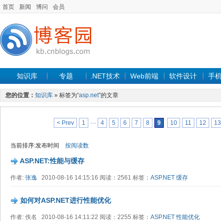
首页
新闻
博问
会员
知识库
专题
.NET技术
Web前端
软件设计
手
您的位置：
知识库
» 标签为“
asp.net
”的文章
< Prev
1
···
4
5
6
7
8
9
10
11
12
13
当前排序:发布时间
按阅读数
ASP.NET:性能与缓存
作者:
张逸
2010-08-16 14:15:16 阅读：2561 标签：
ASP.NET
缓存
如何对ASP.NET进行性能优化
作者: 佚名 2010-08-16 14:11:22 阅读：2255 标签：
ASP.NET
性能优化