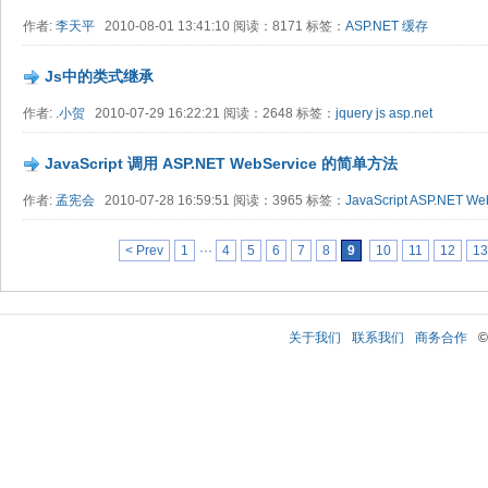
作者:
李天平
2010-08-01 13:41:10 阅读：8171 标签：
ASP.NET
缓存
Js中的类式继承
作者:
.小贺
2010-07-29 16:22:21 阅读：2648 标签：
jquery
js
asp.net
JavaScript 调用 ASP.NET WebService 的简单方法
作者:
孟宪会
2010-07-28 16:59:51 阅读：3965 标签：
JavaScript
ASP.NET
Web
< Prev
1
···
4
5
6
7
8
9
10
11
12
13
关于我们
联系我们
商务合作
©