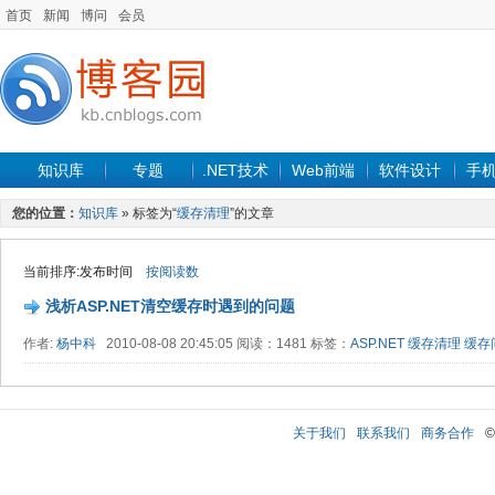
首页
新闻
博问
会员
知识库
专题
.NET技术
Web前端
软件设计
手
您的位置：
知识库
» 标签为“
缓存清理
”的文章
当前排序:发布时间
按阅读数
浅析ASP.NET清空缓存时遇到的问题
作者:
杨中科
2010-08-08 20:45:05 阅读：1481 标签：
ASP.NET
缓存清理
缓存
关于我们
联系我们
商务合作
©