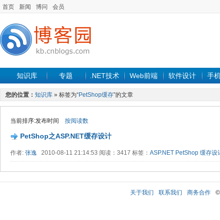
首页
新闻
博问
会员
知识库
专题
.NET技术
Web前端
软件设计
手
您的位置：
知识库
» 标签为“
PetShop缓存
”的文章
当前排序:发布时间
按阅读数
PetShop之ASP.NET缓存设计
作者:
张逸
2010-08-11 21:14:53 阅读：3417 标签：
ASP.NET
PetShop
缓存设
关于我们
联系我们
商务合作
©