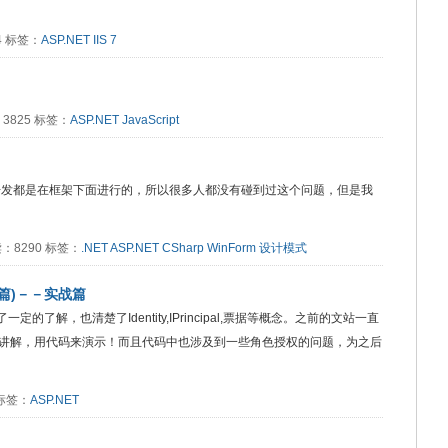
54 标签：
ASP.NET
IIS 7
读：3825 标签：
ASP.NET
JavaScript
的开发都是在框架下面进行的，所以很多人都没有碰到过这个问题，但是我
阅读：8290 标签：
.NET
ASP.NET
CSharp
WinForm
设计模式
后篇)－－实战篇
的了解，也清楚了Identity,IPrincipal,票据等概念。之前的文站一直
讲解，用代码来演示！而且代码中也涉及到一些角色授权的问题，为之后
8 标签：
ASP.NET