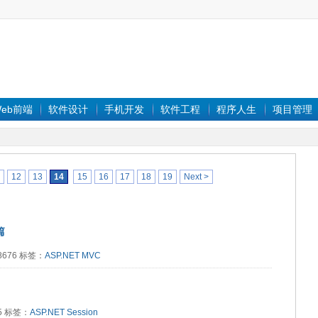
eb前端
软件设计
手机开发
软件工程
程序人生
项目管理
12
13
14
15
16
17
18
19
Next >
篇
：8676 标签：
ASP.NET
MVC
85 标签：
ASP.NET
Session