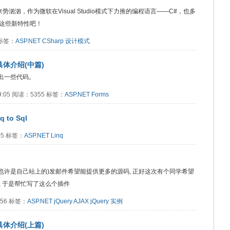
谓来势汹汹，作为微软在Visual Studio模式下力推的编程语言——C#，也多
这些新特性吧！
3 标签：
ASP.NET
CSharp
设计模式
具体介绍(中篇)
给出一些代码。
09:05 阅读：5355 标签：
ASP.NET
Forms
to Sql
005 标签：
ASP.NET
Linq
友(也许是自己站上的)发邮件希望能提供更多的源码, 正好这次有个同学希望
 于是帮忙写了这么个插件
2856 标签：
ASP.NET
jQuery
AJAX
jQuery 实例
具体介绍(上篇)