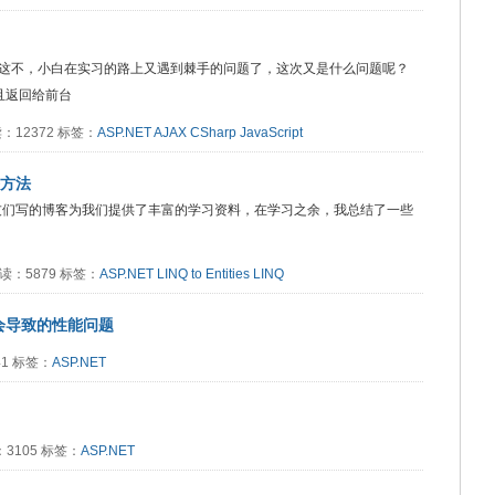
这不，小白在实习的路上又遇到棘手的问题了，这次又是什么问题呢？
并且返回给前台
阅读：12372 标签：
ASP.NET
AJAX
CSharp
JavaScript
决方法
及园友们写的博客为我们提供了丰富的学习资料，在学习之余，我总结了一些
0 阅读：5879 标签：
ASP.NET
LINQ to Entities
LINQ
on会导致的性能问题
741 标签：
ASP.NET
读：3105 标签：
ASP.NET