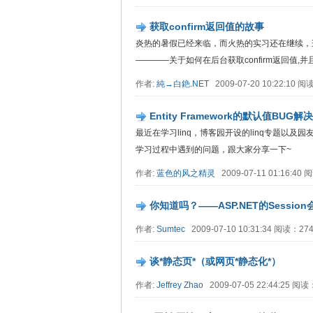
获取confirm返回值的故事
炎热的暑假已经来临，而火热的实习还在继续，
————关于如何在后台获取confirm返回值,
作者:
純→白銫.NET
2009-07-20 10:22:10 
Entity Framework的默认值BUG解
最近在学习linq，博客园开设的linq专题以
学习过程中遇到的问题，跟大家分享一下~
作者:
蓝色的风之精灵
2009-07-11 01:16:4
你知道吗？——ASP.NET的Sessi
作者:
Sumtec
2009-07-10 10:31:34 阅读：2
谈*静态页*（或网页*静态化*）
作者:
Jeffrey Zhao
2009-07-05 22:44:25 阅