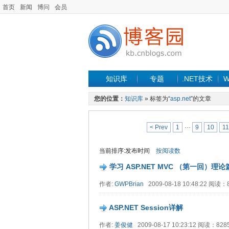
首页
新闻
博问
会员
知识库
专题
.NET技术
W
您的位置：
知识库
» 标签为“
asp.net
”的文章
< Prev
1
···
9
10
11
当前排序:发布时间
按阅读数
学习 ASP.NET MVC （第一回）理论
作者:
GWPBrian
2009-08-18 10:48:22 阅读
ASP.NET Session详解
作者:
姜俊健
2009-08-17 10:23:12 阅读：82