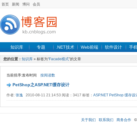
首页
新闻
博问
会员
知识库
专题
.NET技术
Web前端
软件设计
手
您的位置：
知识库
» 标签为“
Facade模式
”的文章
当前排序:发布时间
按阅读数
PetShop之ASP.NET缓存设计
作者:
张逸
2010-08-11 21:14:53 阅读：3417 标签：
ASP.NET
PetShop
缓存设
关于我们
联系我们
商务合作
©