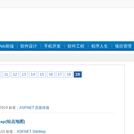
eb前端
软件设计
手机开发
软件工程
程序人生
项目管理
11
12
13
14
15
16
17
18
19
22919 标签：
ASP.NET
页面传值
teMap(站点地图)
9516 标签：
ASP.NET
SiteMap