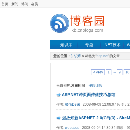
首页
新闻
博问
会员
知识库
专题
.NET技术
W
您的位置：
知识库
» 标签为“
asp.net
”的文章
< Prev
1
···
9
10
当前排序:发布时间
按阅读数
ASP.NET跨页面传值技巧总结
作者:
被偷De贼
2008-09-09 12:08:07 阅读：
温故知新ASP.NET 2.0(C#)(3) - Si
作者:
webabcd
2008-09-04 14:39:34 阅读：