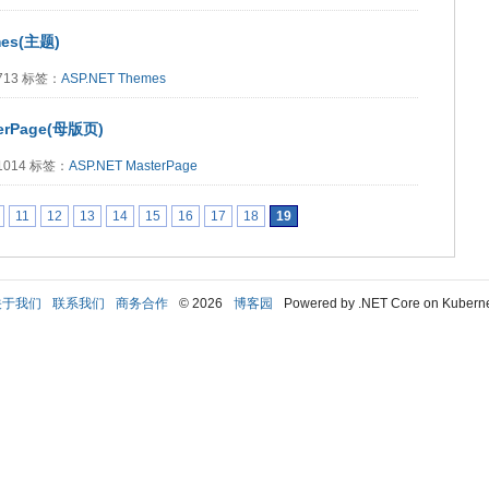
mes(主题)
5713 标签：
ASP.NET
Themes
terPage(母版页)
11014 标签：
ASP.NET
MasterPage
11
12
13
14
15
16
17
18
19
关于我们
联系我们
商务合作
© 2026
博客园
Powered by .NET Core on Kubern