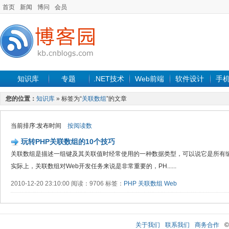
首页
新闻
博问
会员
知识库
专题
.NET技术
Web前端
软件设计
手
您的位置：
知识库
» 标签为“
关联数组
”的文章
当前排序:发布时间
按阅读数
玩转PHP关联数组的10个技巧
关联数组是描述一组键及其关联值时经常使用的一种数据类型，可以说它是所有编
实际上，关联数组对Web开发任务来说是非常重要的，PH......
2010-12-20 23:10:00 阅读：9706 标签：
PHP
关联数组
Web
关于我们
联系我们
商务合作
©